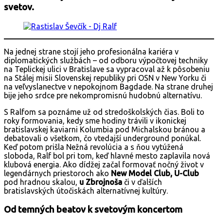
svetov.
Na jednej strane stojí jeho profesionálna kariéra v
diplomatických službách – od odboru výpočtovej techniky
na Teplickej ulici v Bratislave sa vypracoval až k pôsobeniu
na Stálej misii Slovenskej republiky pri OSN v New Yorku či
na veľvyslanectve v nepokojnom Bagdade. Na strane druhej
bije jeho srdce pre nekompromisnú hudobnú alternatívu.
S Ralfom sa poznáme už od stredoškolských čias. Boli to
roky formovania, kedy sme hodiny trávili v ikonickej
bratislavskej kaviarni Kolumbia pod Michalskou bránou a
debatovali o všetkom, čo vtedajší underground ponúkal.
Keď potom prišla Nežná revolúcia a s ňou vytúžená
sloboda, Ralf bol pri tom, keď hlavné mesto zaplavila nová
klubová energia. Ako dídžej začal formovať nočný život v
legendárnych priestoroch ako
New Model Club, U-Club
pod hradnou skalou,
u Zbrojnoša
či v ďalších
bratislavských útočiskách alternatívnej kultúry.
Od temných beatov k svetovým koncertom