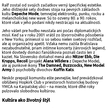
Ralf zostal od svojich začiatkov verný špecifickej estetike.
Jeho dídžejské sety dodnes stoja na pevných základoch
kultu
Depeche Mode
, temnejšej elektroniky, punku, rocku a
melancholickej new wave. Sú to ozveny 80. a 90. rokov,
ktoré však v jeho podaní nikdy nestrácajú na aktuálnosti.
Jeho vášeň pre hudbu neustala ani počas diplomatických
misií. Keď sa v roku 2001 vrátil zo štvorročného pôsobenia
v New Yorku, priniesol si so sebou nielen svetový rozhľad,
ale aj organizačný apetít. Vďaka nemu zažila Bratislava
nezabudnuteľné, priam intímne koncerty žánrových legiend,
ktoré dovtedy domáci fanúšikovia poznali často len z
kaziet. Na Slovensko dotiahol mená ako
Nitzer Ebb, Die
Krupps, Recoil
(projekt
Alana Wildera
z Depeche Mode),
ale aj punkové ikony
The Damned, Buzzcocks, New Model
Army
či psychobilly divochov
Koffin Kats
.
Neskôr prepojil komunitu ešte pevnejšie, keď prevádzkoval
obľúbený Hopkirk Club v priestoroch historickej budovy
YMCA na Karpatskej ulici – na mieste, ktoré dlhé roky
pulzovalo slobodnou kultúrou.
Kultúra ako životný štýl