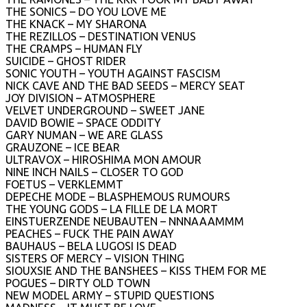
THE SONICS – DO YOU LOVE ME
THE KNACK – MY SHARONA
THE REZILLOS – DESTINATION VENUS
THE CRAMPS – HUMAN FLY
SUICIDE – GHOST RIDER
SONIC YOUTH – YOUTH AGAINST FASCISM
NICK CAVE AND THE BAD SEEDS – MERCY SEAT
JOY DIVISION – ATMOSPHERE
VELVET UNDERGROUND – SWEET JANE
DAVID BOWIE – SPACE ODDITY
GARY NUMAN – WE ARE GLASS
GRAUZONE – ICE BEAR
ULTRAVOX – HIROSHIMA MON AMOUR
NINE INCH NAILS – CLOSER TO GOD
FOETUS – VERKLEMMT
DEPECHE MODE – BLASPHEMOUS RUMOURS
THE YOUNG GODS – LA FILLE DE LA MORT
EINSTUERZENDE NEUBAUTEN – NNNAAAMMM
PEACHES – FUCK THE PAIN AWAY
BAUHAUS – BELA LUGOSI IS DEAD
SISTERS OF MERCY – VISION THING
SIOUXSIE AND THE BANSHEES – KISS THEM FOR ME
POGUES – DIRTY OLD TOWN
NEW MODEL ARMY – STUPID QUESTIONS