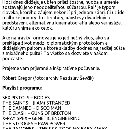
Hoci dnes dídžejuje už len príležitostne, hudba a umenie
zostávajú jeho neoddeliteľnou súčasťou. Ralf je typom
človeka, ktorého záujem nekončí pri jednom žánri. Či už ide
o hlboké ponory do literatúry, návštevy divadelných
predstavení, alternatívnu kinematografiu alebo vernisáže,
kultúru vníma ako celok.
Aké nahrávky formovali jeho jedinečný vkus, ako sa
preklápa život medzi diplomatickým protokolom a
dídžejským pultom a ktoré skladby dodnes najradšej púšťa
z mixážneho pultu? To všetko sa dozviete v našom
podcaste.
Prajeme vám príjemné a inšpiratívne počúvanie.
Róbert Gregor (foto: archív Rastislav Ševčík)
Playlist programu:
SEX PISTOLS – BODIES
THE SAINTS – (I AM) STRANDED
THE DAMNED – DISCO MAN
THE CLASH – GUNS OF BRIXTON
X-RAY SPEX – GENETIC ENGINEERING
THE STOOGES – RAW POWER
THE RAMONES – THE KKK TOOK MY BABY AWAY