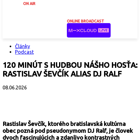
ON AIR
ONLINE BROADCAST
Články
Podcast
120 MINÚT S HUDBOU NÁŠHO HOSŤA:
RASTISLAV ŠEVČÍK ALIAS DJ RALF
08.06.2026
Facebook
X
Email
Print
Copy 
Rastislav Ševčík, ktorého bratislavská kultúrna
obec pozná pod pseudonymom DJ Ralf, je človek
dvoch fascinujúcich a zdanlivo kontrastných