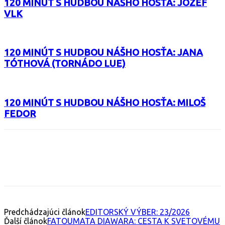
120 MINÚT S HUDBOU NÁŠHO HOSŤA: JOZEF
VLK
120 MINÚT S HUDBOU NÁŠHO HOSŤA: JANA
TÓTHOVÁ (TORNÁDO LUE)
120 MINÚT S HUDBOU NÁŠHO HOSŤA: MILOŠ
FEDOR
Facebook
X
Email
Print
Copy 
Predchádzajúci článok
EDITORSKÝ VÝBER: 23/2026
Ďalší článok
FATOUMATA DIAWARA: CESTA K SVETOVÉMU