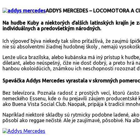
ADDYS MERCEDES – LOCOMOTORA A CU
Na hudbe Kuby a niektorých ďalších latinských krajín je z
individuálnych a predovšetkým národných.
Ich výpoveď býva niekedy tak silno príťažlivá, že zaujmú š
nie sú absolventmi žiadnej hudobnej školy , nemajú vysokoškol
Lenže ulica brazílska, alebo kubánska má iný prístup k hudbe
diletant, alebo neúspešný, čiže nie dosť dobrý, a preto hrá n
hanbou okoloidúcich, známkou ich neschopnosti rozoznať do
Speváčka Addys Mercedes vyrastala v skromných pomeroc
Bez televízora. Poznala radosť z prostých vecí, ktorú čast
nemeckého Essenu, kde o ňu prejavili záujem producentské 
ako Buena Vista Social Club. Naopak, pripája k tradícii mnoh
Napríklad niektoré skladby sú rytmicky podobne ladené, ako s
pôsobí ako reggae nečisté. Ale je zaujímavé, pôsobivé. Na al