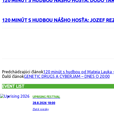
120 MINÚT S HUDBOU NÁŠHO HOSŤA: DODO TA
120 MINÚT S HUDBOU NÁŠHO HOSŤA: JOZEF RE
Facebook
X
Email
Print
Copy 
Predchádzajúci článok
120 minút s hudbou od Mateja Lauka –
Ďalší článok
GENETIC DRUGS A CYBERJAM – DNES O 20:00
EVENT LIST
UPRISING FESTIVAL
28.8.2026 18:00
Zlaté piesky