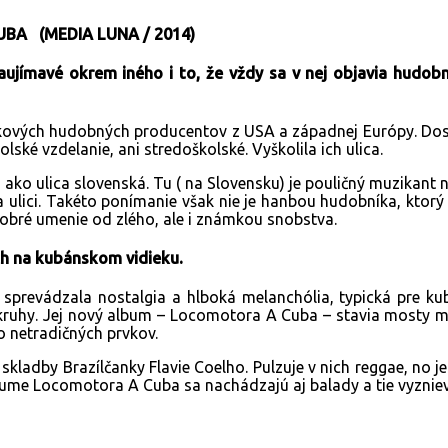
BA (MEDIA LUNA / 2014)
aujímavé okrem iného i to, že vždy sa v nej objavia hudobní
pičkových hudobných producentov z USA a západnej Európy. Dos
ské vzdelanie, ani stredoškolské. Vyškolila ich ulica.
, ako ulica slovenská. Tu ( na Slovensku) je pouličný muzikant
a ulici. Takéto ponímanie však nie je hanbou hudobníka, ktorý 
bré umenie od zlého, ale i známkou snobstva.
h na kubánskom vidieku.
o sprevádzala nostalgia a hlboká melanchólia, typická pre k
kruhy. Jej nový album – Locomotora A Cuba – stavia mosty med
o netradičných prvkov.
kladby Brazílčanky Flavie Coelho. Pulzuje v nich reggae, no j
bume Locomotora A Cuba sa nachádzajú aj balady a tie vyznieva