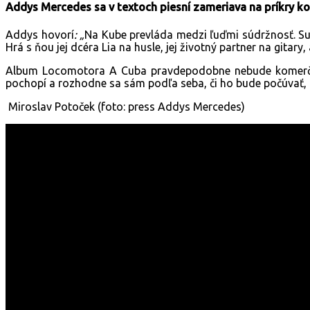
Addys Mercedes sa v textoch piesní zameriava na príkry 
Addys hovorí
: „
Na Kube prevláda medzi ľuďmi súdržnosť. Sus
Hrá s ňou jej dcéra Lia na husle, jej životný partner na gitary,
Album Locomotora A Cuba pravdepodobne nebude komerčný
pochopí a rozhodne sa sám podľa seba, či ho bude počúvať, a
Miroslav Potoček (foto: press Addys Mercedes)