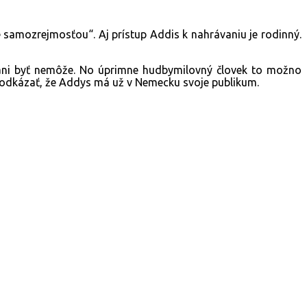
e samozrejmosťou“. Aj prístup Addis k nahrávaniu je rodinný.
ni byť nemôže. No úprimne hudbymilovný človek to možno
a odkázať, že Addys má už v Nemecku svoje publikum.