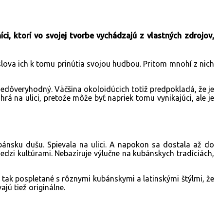
ci, ktorí vo svojej tvorbe vychádzajú z vlastných zdrojov,
lova ich k tomu prinútia svojou hudbou. Pritom mnohí z nich
 nedôveryhodný. Väčšina okoloidúcich totiž predpokladá, že je
hrá na ulici, pretože môže byť napriek tomu vynikajúci, ale je
ubánsku dušu. Spievala na ulici. A napokon sa dostala až do
zi kultúrami. Nebazíruje výlučne na kubánskych tradíciách,
e tak pospletané s rôznymi kubánskymi a latinskými štýlmi, že
jú tiež originálne.