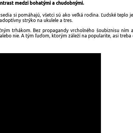
kontrast medzi bohatými a chudobnými.
edia si pomáhajú, všetci sú ako veľká rodina. Ľudské teplo j
 adoptívny strýko na ukulele a tres.
m trhákom. Bez propagandy vrcholného šoubiznisu ním a
lebo nie. A tým ľuďom, ktorým záleží na popularite, asi treb