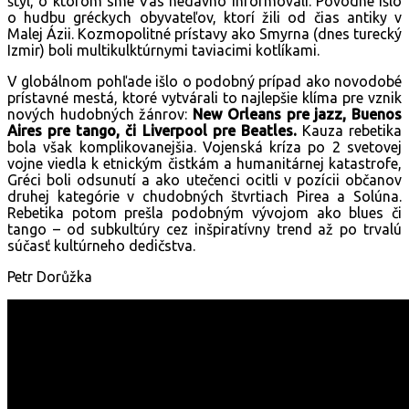
štýl, o ktorom sme Vás nedávno informovali. Pôvodne išlo
o hudbu gréckych obyvateľov, ktorí žili od čias antiky v
Malej Ázii. Kozmopolitné prístavy ako Smyrna (dnes turecký
Izmir) boli multikulktúrnymi taviacimi kotlíkami.
V globálnom pohľade išlo o podobný prípad ako novodobé
prístavné mestá, ktoré vytvárali to najlepšie klíma pre vznik
nových hudobných žánrov:
New Orleans pre jazz, Buenos
Aires pre tango, či Liverpool pre Beatles.
Kauza rebetika
bola však komplikovanejšia. Vojenská kríza po 2 svetovej
vojne viedla k etnickým čistkám a humanitárnej katastrofe,
Gréci boli odsunutí a ako utečenci ocitli v pozícii občanov
druhej kategórie v chudobných štvrtiach Pirea a Solúna.
Rebetika potom prešla podobným vývojom ako blues či
tango – od subkultúry cez inšpiratívny trend až po trvalú
súčasť kultúrneho dedičstva.
Petr Dorůžka