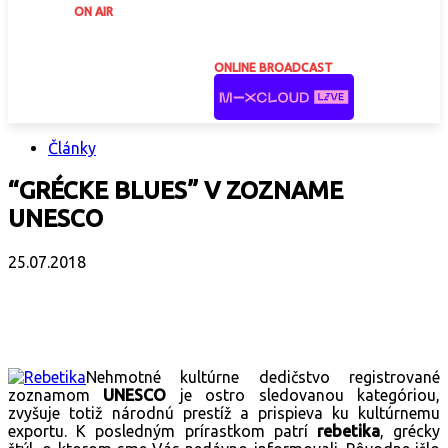
ON AIR
ONLINE BROADCAST
Články
“GRÉCKE BLUES” V ZOZNAME
UNESCO
25.07.2018
Facebook
X
Email
Print
Copy 
Nehmotné kultúrne dedičstvo registrované
zoznamom
UNESCO
je ostro sledovanou kategóriou,
zvyšuje totiž národnú prestíž a prispieva ku kultúrnemu
exportu. K posledným prírastkom patrí
rebetika
, grécky