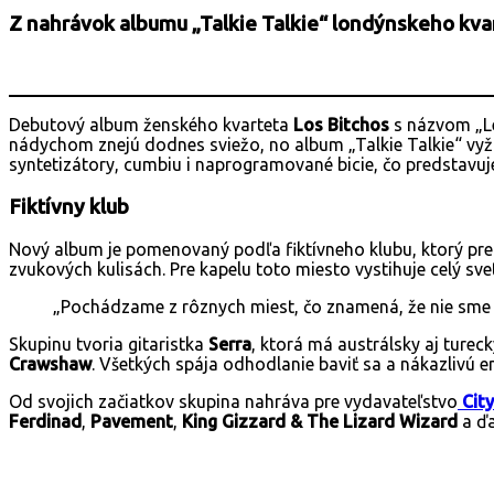
Z nahrávok albumu „Talkie Talkie“ londýnskeho kva
Debutový album ženského kvarteta
Los Bitchos
s názvom „Le
nádychom znejú dodnes sviežo, no album „Talkie Talkie“ vyža
syntetizátory, cumbiu i naprogramované bicie, čo predstavuj
Fiktívny klub
Nový album je pomenovaný podľa fiktívneho klubu, ktorý preds
zvukových kulisách. Pre kapelu toto miesto vystihuje celý svet
„Pochádzame z rôznych miest, čo znamená, že nie sme
Skupinu tvoria gitaristka
Serra
, ktorá má austrálsky aj ture
Crawshaw
. Všetkých spája odhodlanie baviť sa a nákazlivú e
Od svojich začiatkov skupina nahráva pre vydavateľstvo
Cit
Ferdinad
,
Pavement
,
King Gizzard & The Lizard Wizard
a ďa