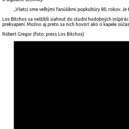
„Všetci sme veľkými fanúšikmi popkultúry 80. rokov. Je t
Los Bitchos sa neštítili siahnuť do studní hudobných inšpirá
prekvapení. Možno aj preto sa nich hovorí ako o kapele súča
Róbert Gregor (foto: press Los Bitchos)