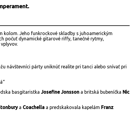
temperament.
acím kolom. Jeho funkrockové skladby s juhoamerickým
h počuť dynamické gitarové riffy, tanečné rytmy,
 vplyvov.
návštevníci párty uniknúť realite pri tanci alebo snívať pri
lá“
édska basgitaristka
Josefine Jonsson
a britská bubeníčka
Nic
stonbury
a
Coachella
a predskakovala kapelám
Franz