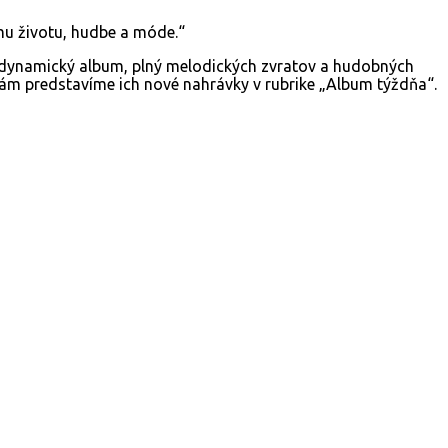
ému životu, hudbe a móde.“
rať dynamický album, plný melodických zvratov a hudobných
vám predstavíme ich nové nahrávky v rubrike „Album týždňa“.