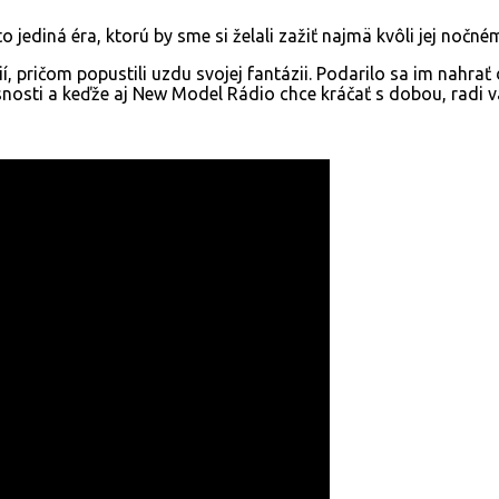
o jediná éra, ktorú by sme si želali zažiť najmä kvôli jej nočn
cií, pričom popustili uzdu svojej fantázii. Podarilo sa im nah
snosti a keďže aj New Model Rádio chce kráčať s dobou, radi 