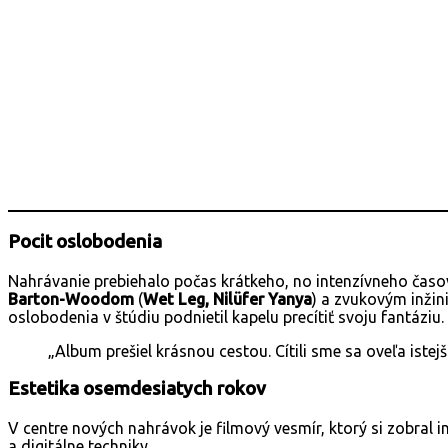
Pocit oslobodenia
Nahrávanie prebiehalo počas krátkeho, no intenzívneho čas
Barton-Woodom
(
Wet Leg, Nilüfer Yanya
) a zvukovým inži
oslobodenia v štúdiu podnietil kapelu precítiť svoju fantáziu.
„Album prešiel krásnou cestou. Cítili sme sa oveľa istej
Estetika osemdesiatych rokov
V centre nových nahrávok je filmový vesmír, ktorý si zobral i
a digitálne techniky.