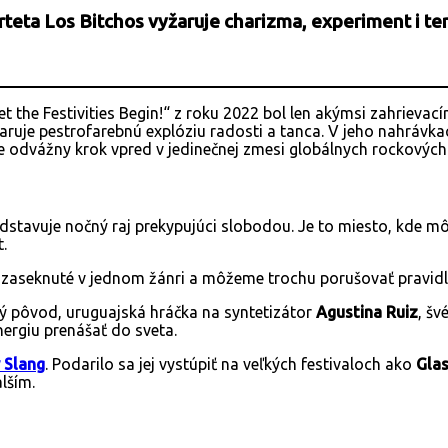
rteta Los Bitchos vyžaruje charizma, experiment i 
t the Festivities Begin!“ z roku 2022 bol len akýmsi zahriev
ruje pestrofarebnú explóziu radosti a tanca. V jeho nahrávkac
e odvážny krok vpred v jedinečnej zmesi globálnych rockových
tavuje nočný raj prekypujúci slobodou. Je to miesto, kde môžu 
.
 zaseknuté v jednom žánri a môžeme trochu porušovať pravid
cký pôvod, uruguajská hráčka na syntetizátor
Agustina Ruiz
, šv
nergiu prenášať do sveta.
y Slang
. Podarilo sa jej vystúpiť na veľkých festivaloch ako
Gla
lším.