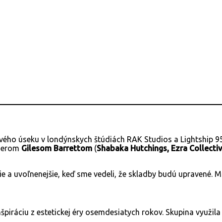
ového úseku v londýnskych štúdiách RAK Studios a Lightship 
nierom
Gilesom Barrettom
(
Shabaka Hutchings, Ezra Collecti
šie a uvoľnenejšie, keď sme vedeli, že skladby budú upravené. M
nšpiráciu z estetickej éry osemdesiatych rokov. Skupina využil