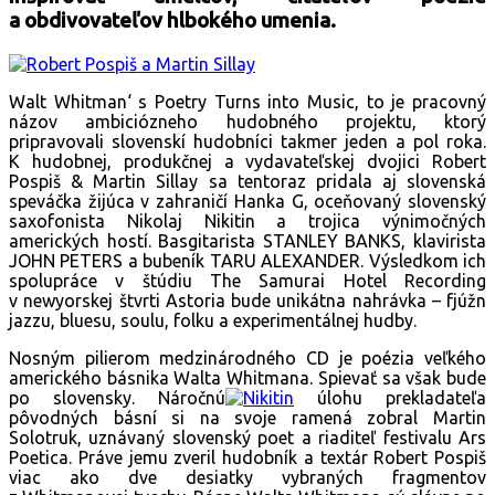
a obdivovateľov hlbokého umenia.
Walt Whitman‘ s Poetry Turns into Music, to je pracovný
názov ambiciózneho hudobného projektu, ktorý
pripravovali slovenskí hudobníci takmer jeden a pol roka.
K hudobnej, produkčnej a vydavateľskej dvojici Robert
Pospiš & Martin Sillay sa tentoraz pridala aj slovenská
speváčka žijúca v zahraničí Hanka G, oceňovaný slovenský
saxofonista Nikolaj Nikitin a trojica výnimočných
amerických hostí. Basgitarista STANLEY BANKS, klavirista
JOHN PETERS a bubeník TARU ALEXANDER. Výsledkom ich
spolupráce v štúdiu The Samurai Hotel Recording
v newyorskej štvrti Astoria bude unikátna nahrávka – fjúžn
jazzu, bluesu, soulu, folku a experimentálnej hudby.
Nosným pilierom medzinárodného CD je poézia veľkého
amerického básnika Walta Whitmana. Spievať sa však bude
po slovensky. Náročnú
úlohu prekladateľa
pôvodných básní si na svoje ramená zobral Martin
Solotruk, uznávaný slovenský poet a riaditeľ festivalu Ars
Poetica. Práve jemu zveril hudobník a textár Robert Pospiš
viac ako dve desiatky vybraných fragmentov