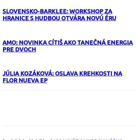
SLOVENSKO-BARKLEE: WORKSHOP ZA
HRANICE S HUDBOU OTVÁRA NOVÚ ÉRU
AMO: NOVINKA CÍTIŠ AKO TANEČNÁ ENERGIA
PRE DVOCH
JÚLIA KOZÁKOVÁ: OSLAVA KREHKOSTI NA
FLOR NUEVA EP
Facebook
X
Email
Print
Copy 