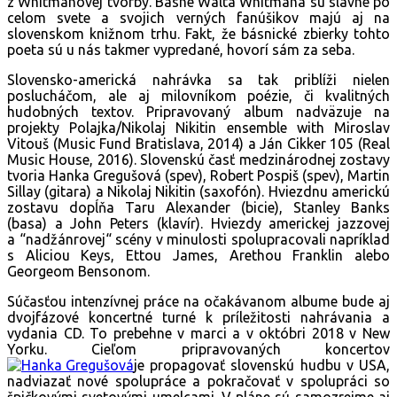
z Whitmanovej tvorby. Básne Walta Whitmana sú slávne po
celom svete a svojich verných fanúšikov majú aj na
slovenskom knižnom trhu. Fakt, že básnické zbierky tohto
poeta sú u nás takmer vypredané, hovorí sám za seba.
Slovensko-americká nahrávka sa tak priblíži nielen
poslucháčom, ale aj milovníkom poézie, či kvalitných
hudobných textov. Pripravovaný album nadväzuje na
projekty Polajka/Nikolaj Nikitin ensemble with Miroslav
Vitouš (Music Fund Bratislava, 2014) a Ján Cikker 105 (Real
Music House, 2016). Slovenskú časť medzinárodnej zostavy
tvoria Hanka Gregušová (spev), Robert Pospiš (spev), Martin
Sillay (gitara) a Nikolaj Nikitin (saxofón). Hviezdnu americkú
zostavu dopĺňa Taru Alexander (bicie), Stanley Banks
(basa) a John Peters (klavír). Hviezdy americkej jazzovej
a “nadžánrovej“ scény v minulosti spolupracovali napríklad
s Aliciou Keys, Ettou James, Arethou Franklin alebo
Georgeom Bensonom.
Súčasťou intenzívnej práce na očakávanom albume bude aj
dvojfázové koncertné turné k príležitosti nahrávania a
vydania CD. To prebehne v marci a v októbri 2018 v New
Yorku. Cieľom pripravovaných koncertov
je propagovať slovenskú hudbu v USA,
nadviazať nové spolupráce a pokračovať v spolupráci so
špičkovými svetovými umelcami. V pláne sú samozrejme aj