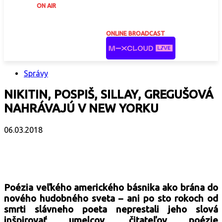
ON AIR
ONLINE BROADCAST
Správy
NIKITIN, POSPIŠ, SILLAY, GREGUŠOVÁ
NAHRÁVAJÚ V NEW YORKU
06.03.2018
Facebook
X
Email
Print
Copy 
Poézia veľkého amerického básnika ako brána do
nového hudobného sveta – ani po sto rokoch od
smrti slávneho poeta neprestali jeho slová
inšpirovať umelcov, čitateľov poézie