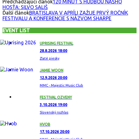
Predchádzajúci článok
120 MINÚT S HUDBOU NÁŠHO
HOSŤA: SILVO SALIŠ
Ďalší článok
BRATISLAVA V APRÍLI ZAŽIJE PRVÝ ROČNÍK
FESTIVALU A KONFERENCIE S NÁZVOM SHARPE
EVENT LIST
UPRISING FESTIVAL
28.8.2026 18:00
Zlaté piesky
JAMIE WOON
12.9.2026 20:00
MMC - Majestic Music Club
FESTIVAL OZVENY
3.10.2026 19:00
Slovenský rozhlas
HVOB
17.10.2026 20:00