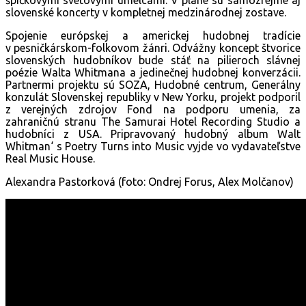
slovenské koncerty v kompletnej medzinárodnej zostave.
Spojenie európskej a americkej hudobnej tradície
v pesničkárskom-folkovom žánri. Odvážny koncept štvorice
slovenských hudobníkov bude stáť na pilieroch slávnej
poézie Walta Whitmana a jedinečnej hudobnej konverzácii.
Partnermi projektu sú SOZA, Hudobné centrum, Generálny
konzulát Slovenskej republiky v New Yorku, projekt podporil
z verejných zdrojov Fond na podporu umenia, za
zahraničnú stranu The Samurai Hotel Recording Studio a
hudobníci z USA. Pripravovaný hudobný album Walt
Whitman‘ s Poetry Turns into Music vyjde vo vydavateľstve
Real Music House.
Alexandra Pastorková (foto: Ondrej Forus, Alex Molčanov)