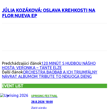
JÚLIA KOZÁKOVÁ: OSLAVA KREHKOSTI NA
FLOR NUEVA EP
Facebook
X
Email
Print
Copy 
Predchádzajúci článok
120 MINÚT S HUDBOU NÁŠHO
HOSŤA: VERONIKA – TANTE ELZE
Ďalší článok
ORCHESTRA BAOBAB A ICH TRIUMFÁLNY
NÁVRAT ALBUMOM TRIBUTE TO NDIUOGA DIENG
EVENT LIST
UPRISING FESTIVAL
28.8.2026 18:00
Zlaté piesky