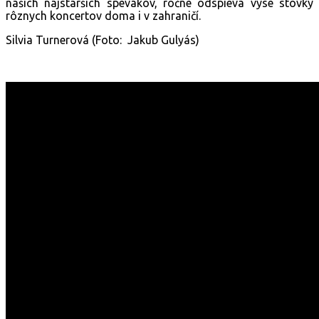
našich najstarších spevákov, ročne odspieva vyse stovky
rôznych koncertov doma i v zahraničí.
Silvia Turnerová (Foto: Jakub Gulyás)