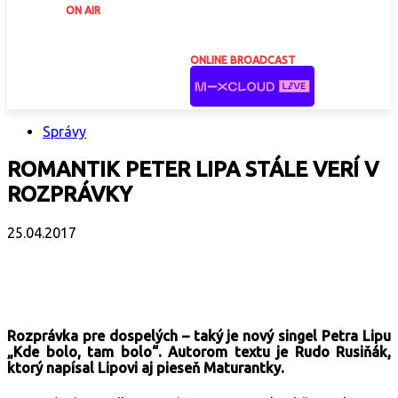
ON AIR
ONLINE BROADCAST
Správy
ROMANTIK PETER LIPA STÁLE VERÍ V
ROZPRÁVKY
25.04.2017
Facebook
X
Email
Print
Copy 
Rozprávka pre dospelých – taký je nový singel Petra Lipu
„Kde bolo, tam bolo“. Autorom textu je Rudo Rusiňák,
ktorý napísal Lipovi aj pieseň Maturantky.