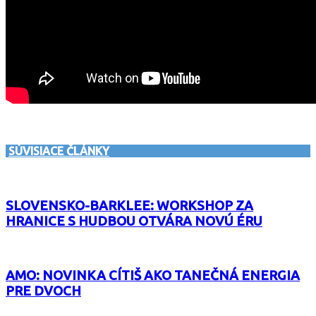
SÚVISIACE ČLÁNKY
SLOVENSKO-BARKLEE: WORKSHOP ZA
HRANICE S HUDBOU OTVÁRA NOVÚ ÉRU
AMO: NOVINKA CÍTIŠ AKO TANEČNÁ ENERGIA
PRE DVOCH