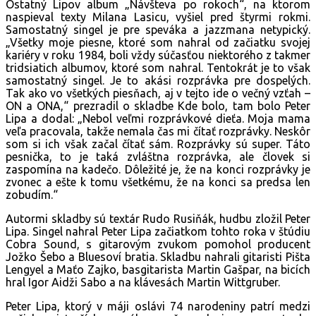
Ostatný Lipov album „Návšteva po rokoch“, na ktorom
naspieval texty Milana Lasicu, vyšiel pred štyrmi rokmi.
Samostatný singel je pre speváka a jazzmana netypický.
„Všetky moje piesne, ktoré som nahral od začiatku svojej
kariéry v roku 1984, boli vždy súčasťou niektorého z takmer
tridsiatich albumov, ktoré som nahral. Tentokrát je to však
samostatný singel. Je to akási rozprávka pre dospelých.
Tak ako vo všetkých piesňach, aj v tejto ide o večný vzťah –
ON a ONA,“ prezradil o skladbe Kde bolo, tam bolo Peter
Lipa a dodal: „Nebol veľmi rozprávkové dieťa. Moja mama
veľa pracovala, takže nemala čas mi čítať rozprávky. Neskôr
som si ich však začal čítať sám. Rozprávky sú super. Táto
pesnička, to je taká zvláštna rozprávka, ale človek si
zaspomína na kadečo. Dôležité je, že na konci rozprávky je
zvonec a ešte k tomu všetkému, že na konci sa predsa len
zobudím.“
Autormi skladby sú textár Rudo Rusiňák, hudbu zložil Peter
Lipa. Singel nahral Peter Lipa začiatkom tohto roka v štúdiu
Cobra Sound, s gitarovým zvukom pomohol producent
Jožko Šebo a Bluesoví bratia. Skladbu nahrali gitaristi Pišta
Lengyel a Maťo Zajko, basgitarista Martin Gašpar, na bicích
hral Igor Aidži Sabo a na klávesách Martin Wittgruber.
Peter Lipa, ktorý v máji oslávi 74 narodeniny patrí medzi