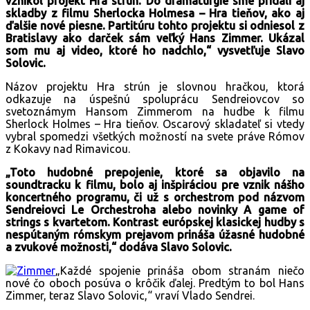
vznikol projekt Hra strún. Do dramaturgie sme pridali aj
skladby z filmu Sherlocka Holmesa – Hra tieňov, ako aj
ďalšie nové piesne. Partitúru tohto projektu si odniesol z
Bratislavy ako darček sám veľký Hans Zimmer. Ukázal
som mu aj video, ktoré ho nadchlo,“ vysvetľuje Slavo
Solovic.
Názov projektu Hra strún je slovnou hračkou, ktorá
odkazuje na úspešnú spoluprácu Sendreiovcov so
svetoznámym Hansom Zimmerom na hudbe k filmu
Sherlock Holmes – Hra tieňov. Oscarový skladateľ si vtedy
vybral spomedzi všetkých možností na svete práve Rómov
z Kokavy nad Rimavicou.
„Toto hudobné prepojenie, ktoré sa objavilo na
soundtracku k filmu, bolo aj inšpiráciou pre vznik nášho
koncertného programu, či už s orchestrom pod názvom
Sendreiovci Le Orchestroha alebo novinky A game of
strings s kvartetom. Kontrast európskej klasickej hudby s
nespútaným rómskym prejavom prináša úžasné hudobné
a zvukové možnosti,“ dodáva Slavo Solovic.
„Každé spojenie prináša obom stranám niečo
nové čo oboch posúva o krôčik ďalej. Predtým to bol Hans
Zimmer, teraz Slavo Solovic,“ vraví Vlado Sendrei.