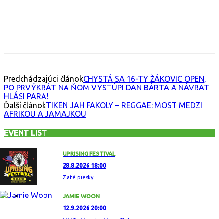
Facebook
X
Email
Print
Copy 
Predchádzajúci článok
CHYSTÁ SA 16-TY ŽÁKOVIC OPEN,
PO PRVÝKRÁT NA ŇOM VYSTÚPI DAN BÁRTA A NÁVRAT
HLÁSI PARA!
Ďalší článok
TIKEN JAH FAKOLY – REGGAE: MOST MEDZI
AFRIKOU A JAMAJKOU
EVENT LIST
UPRISING FESTIVAL
28.8.2026 18:00
Zlaté piesky
JAMIE WOON
12.9.2026 20:00