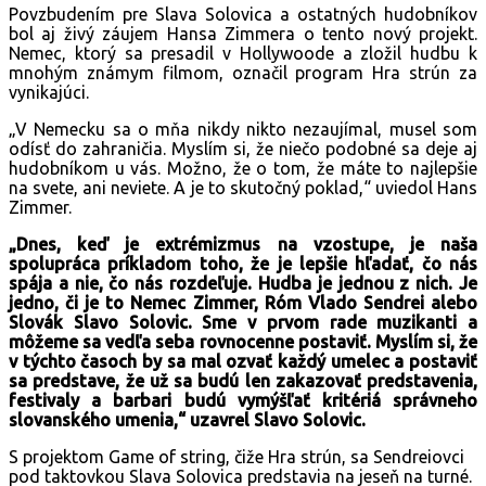
Povzbudením pre Slava Solovica a ostatných hudobníkov
bol aj živý záujem Hansa Zimmera o tento nový projekt.
Nemec, ktorý sa presadil v Hollywoode a zložil hudbu k
mnohým známym filmom, označil program Hra strún za
vynikajúci.
„V Nemecku sa o mňa nikdy nikto nezaujímal, musel som
odísť do zahraničia. Myslím si, že niečo podobné sa deje aj
hudobníkom u vás. Možno, že o tom, že máte to najlepšie
na svete, ani neviete. A je to skutočný poklad,“ uviedol Hans
Zimmer.
„Dnes, keď je extrémizmus na vzostupe, je naša
spolupráca príkladom toho, že je lepšie hľadať, čo nás
spája a nie, čo nás rozdeľuje. Hudba je jednou z nich. Je
jedno, či je to Nemec Zimmer, Róm Vlado Sendrei alebo
Slovák Slavo Solovic. Sme v prvom rade muzikanti a
môžeme sa vedľa seba rovnocenne postaviť. Myslím si, že
v týchto časoch by sa mal ozvať každý umelec a postaviť
sa predstave, že už sa budú len zakazovať predstavenia,
festivaly a barbari budú vymýšľať kritériá správneho
slovanského umenia,“ uzavrel Slavo Solovic.
S projektom Game of string, čiže Hra strún, sa Sendreiovci
pod taktovkou Slava Solovica predstavia na jeseň na turné.