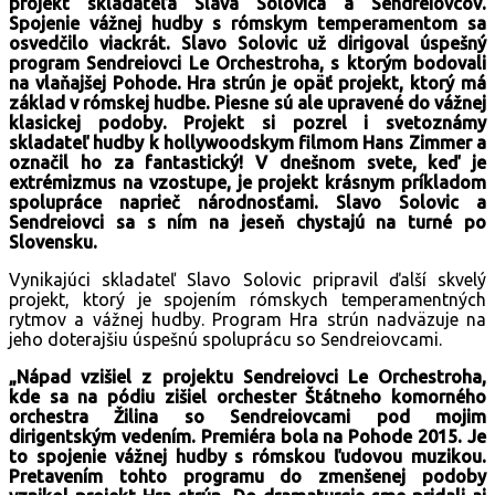
projekt skladateľa Slava Solovica a Sendreiovcov.
Spojenie vážnej hudby s rómskym temperamentom sa
osvedčilo viackrát. Slavo Solovic už dirigoval úspešný
program Sendreiovci Le Orchestroha, s ktorým bodovali
na vlaňajšej Pohode. Hra strún je opäť projekt, ktorý má
základ v rómskej hudbe. Piesne sú ale upravené do vážnej
klasickej podoby. Projekt si pozrel i svetoznámy
skladateľ hudby k hollywoodskym filmom Hans Zimmer a
označil ho za fantastický! V dnešnom svete, keď je
extrémizmus na vzostupe, je projekt krásnym príkladom
spolupráce naprieč národnosťami. Slavo Solovic a
Sendreiovci sa s ním na jeseň chystajú na turné po
Slovensku.
Vynikajúci skladateľ Slavo Solovic pripravil ďalší skvelý
projekt, ktorý je spojením rómskych temperamentných
rytmov a vážnej hudby. Program Hra strún nadväzuje na
jeho doterajšiu úspešnú spoluprácu so Sendreiovcami.
„Nápad vzišiel z projektu Sendreiovci Le Orchestroha,
kde sa na pódiu zišiel orchester Štátneho komorného
orchestra Žilina so Sendreiovcami pod mojim
dirigentským vedením. Premiéra bola na Pohode 2015. Je
to spojenie vážnej hudby s rómskou ľudovou muzikou.
Pretavením tohto programu do zmenšenej podoby