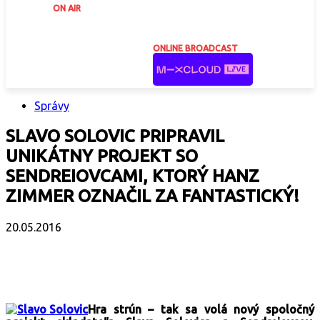
ON AIR
ONLINE BROADCAST
Správy
SLAVO SOLOVIC PRIPRAVIL
UNIKÁTNY PROJEKT SO
SENDREIOVCAMI, KTORÝ HANZ
ZIMMER OZNAČIL ZA FANTASTICKÝ!
20.05.2016
Facebook
X
Email
Print
Copy 
Hra strún – tak sa volá nový spoločný