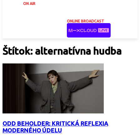
ON AIR
ONLINE BROADCAST
Štítok: alternatívna hudba
ODD BEHOLDER: KRITICKÁ REFLEXIA
MODERNÉHO ÚDELU