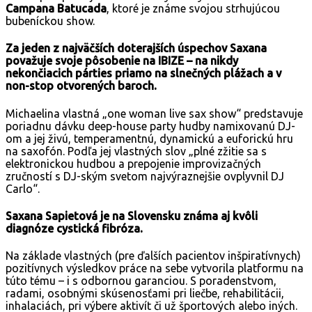
Campana Batucada
, ktoré je známe svojou strhujúcou
bubeníckou show.
Za jeden z najväčších doterajších úspechov Saxana
považuje svoje pôsobenie na IBIZE – na nikdy
nekončiacich párties priamo na slnečných plážach a v
non-stop otvorených baroch.
Michaelina vlastná „one woman live sax show“ predstavuje
poriadnu dávku deep-house party hudby namixovanú DJ-
om a jej živú, temperamentnú, dynamickú a euforickú hru
na saxofón. Podľa jej vlastných slov „plné zžitie sa s
elektronickou hudbou a prepojenie improvizačných
zručností s DJ-ským svetom najvýraznejšie ovplyvnil DJ
Carlo“.
Saxana Sapietová je na Slovensku známa aj kvôli
diagnóze cystická fibróza.
Na základe vlastných (pre ďalších pacientov inšpiratívnych)
pozitívnych výsledkov práce na sebe vytvorila platformu na
túto tému – i s odbornou garanciou. S poradenstvom,
radami, osobnými skúsenosťami pri liečbe, rehabilitácii,
inhalaciách, pri výbere aktivít či už športových alebo iných.