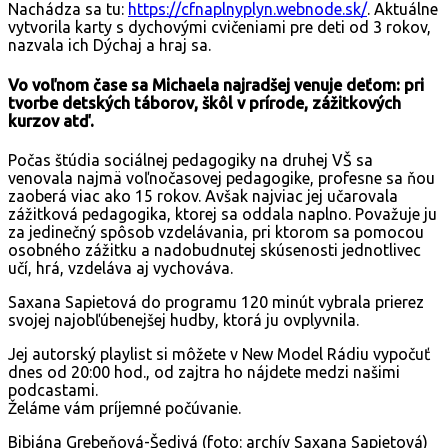
Nachádza sa tu:
https://cfnaplnyplyn.webnode.sk/
. Aktuálne
vytvorila karty s dychovými cvičeniami pre deti od 3 rokov,
nazvala ich Dýchaj a hraj sa.
Vo voľnom čase sa Michaela najradšej venuje deťom: pri
tvorbe detských táborov, škôl v prírode, zážitkových
kurzov atď.
Počas štúdia sociálnej pedagogiky na druhej VŠ sa
venovala najmä voľnočasovej pedagogike, profesne sa ňou
zaoberá viac ako 15 rokov. Avšak najviac jej učarovala
zážitková pedagogika, ktorej sa oddala naplno. Považuje ju
za jedinečný spôsob vzdelávania, pri ktorom sa pomocou
osobného zážitku a nadobudnutej skúsenosti jednotlivec
učí, hrá, vzdeláva aj vychováva.
Saxana Sapietová do programu 120 minút vybrala prierez
svojej najobľúbenejšej hudby, ktorá ju ovplyvnila.
Jej autorský playlist si môžete v New Model Rádiu vypočuť
dnes od 20:00 hod., od zajtra ho nájdete medzi našimi
podcastami.
Želáme vám príjemné počúvanie.
Bibiána Grebeňová-Šedivá (foto: archív Saxana Sapietová)