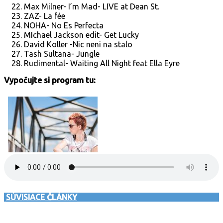
Max Milner- I’m Mad- LIVE at Dean St.
ZAZ- La fée
NOHA- No Es Perfecta
MIchael Jackson edit- Get Lucky
David Koller -Nic neni na stalo
Tash Sultana- Jungle
Rudimental- Waiting All Night feat Ella Eyre
Vypočujte si program tu:
SÚVISIACE ČLÁNKY