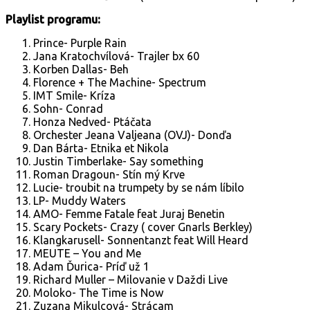
Playlist programu:
Prince- Purple Rain
Jana Kratochvílová- Trajler bx 60
Korben Dallas- Beh
Florence + The Machine- Spectrum
IMT Smile- Kríza
Sohn- Conrad
Honza Nedved- Ptáčata
Orchester Jeana Valjeana (OVJ)- Donďa
Dan Bárta- Etnika et Nikola
Justin Timberlake- Say something
Roman Dragoun- Stín mý Krve
Lucie- troubit na trumpety by se nám líbilo
LP- Muddy Waters
AMO- Femme Fatale feat Juraj Benetin
Scary Pockets- Crazy ( cover Gnarls Berkley)
Klangkarusell- Sonnentanzt feat Will Heard
MEUTE – You and Me
Adam Ďurica- Príď už 1
Richard Muller – Milovanie v Daždi Live
Moloko- The Time is Now
Zuzana Mikulcová- Strácam