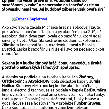
spríjemnila večer práve ona. Podobnú dámu so
saxofónom „v ruke“ a zameraním na tanečné akcie na
Slovensku nemáme. Jej hudobný záber je však oveľa širší.
Ako štvorročná začala Michaela hrať na zobcovej flaute,
pokračovala priečnou flautou a jej ukončením na ZUŠ, až sa
napokon definitívne zamilovala do saxofónu, ktorý udal
smer jej života. Ukončila šesťročné štúdium saxofónu na
Žilinskom konzervatóriu a Akadémiu umení v Banskej
Bystrici. Lásku k saxofónu šíri ďalej i svojou pedagogickou
činnosťou.
Saxana je v hudbe tímový hráč, čomu nasvedčuje široké
portfólio autorských i tímových spoluprác.
Autorsky sa podieľala na tvorbe v kapelách
Živé sny,
Offthepoint
a
AtypicNOW
; bola súčasťou kapely
Juraja
Hnilicu
. Klubovej elektronickej hudbe ako drum’n’bass,
jungle, electro či techhouse sa oddala v kapele
EarDrumKru
.
Improvizačnú hru na saxofón si užíva v žánroch ako funky,
rock a pop s Oblastnými skutočnosťami, funky-house a
vocal-house zasa hosťovaním v projekte
FunkenGruven
.
Úzko spolupracuje s hudobno-rytmickým telesom