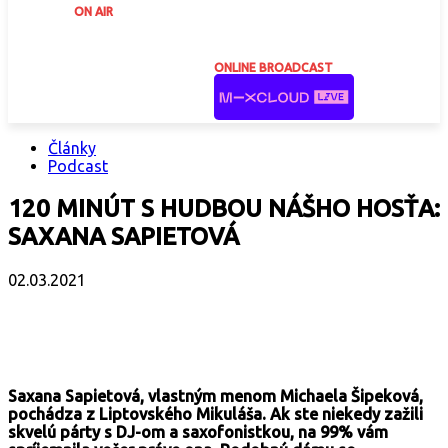
ON AIR
ONLINE BROADCAST
Články
Podcast
120 MINÚT S HUDBOU NÁŠHO HOSŤA:
SAXANA SAPIETOVÁ
02.03.2021
Facebook
X
Email
Print
Copy 
Saxana Sapietová, vlastným menom Michaela Šipeková,
pochádza z Liptovského Mikuláša. Ak ste niekedy zažili
skvelú párty s DJ-om a saxofonistkou, na 99% vám