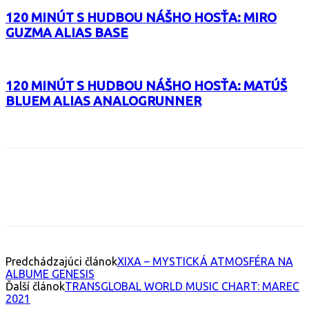
120 MINÚT S HUDBOU NÁŠHO HOSŤA: MIRO
GUZMA ALIAS BASE
120 MINÚT S HUDBOU NÁŠHO HOSŤA: MATÚŠ
BLUEM ALIAS ANALOGRUNNER
Facebook
X
Email
Print
Copy 
Predchádzajúci článok
XIXA – MYSTICKÁ ATMOSFÉRA NA
ALBUME GENESIS
Ďalší článok
TRANSGLOBAL WORLD MUSIC CHART: MAREC
2021