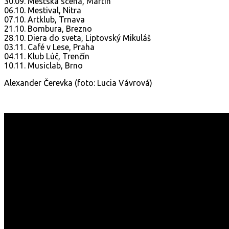
30.09. Mestská scéna, Martin
06.10. Mestival, Nitra
07.10. Artklub, Trnava
21.10. Bombura, Brezno
28.10. Diera do sveta, Liptovský Mikuláš
03.11. Café v Lese, Praha
04.11. Klub Lúč, Trenčín
10.11. Musiclab, Brno
Alexander Čerevka (foto: Lucia Vávrová)