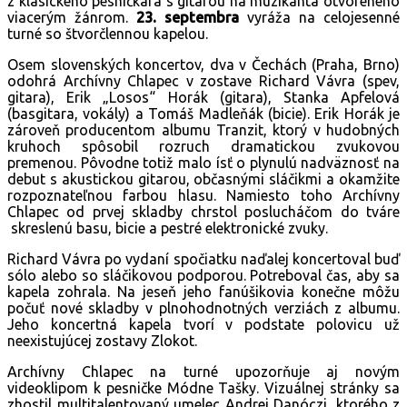
z klasického pesničkára s gitarou na muzikanta otvoreného
viacerým žánrom.
23. septembra
vyráža na celojesenné
turné so štvorčlennou kapelou.
Osem slovenských koncertov, dva v Čechách (Praha, Brno)
odohrá Archívny Chlapec v zostave Richard Vávra (spev,
gitara), Erik „Losos“ Horák (gitara), Stanka Apfelová
(basgitara, vokály) a Tomáš Madleňák (bicie). Erik Horák je
zároveň producentom albumu Tranzit, ktorý v hudobných
kruhoch spôsobil rozruch dramatickou zvukovou
premenou. Pôvodne totiž malo ísť o plynulú nadväznosť na
debut s akustickou gitarou, občasnými sláčikmi a okamžite
rozpoznateľnou farbou hlasu. Namiesto toho Archívny
Chlapec od prvej skladby chrstol poslucháčom do tváre
skreslenú basu, bicie a pestré elektronické zvuky.
Richard Vávra po vydaní spočiatku naďalej koncertoval buď
sólo alebo so sláčikovou podporou. Potreboval čas, aby sa
kapela zohrala. Na jeseň jeho fanúšikovia konečne môžu
počuť nové skladby v plnohodnotných verziách z albumu.
Jeho koncertná kapela tvorí v podstate polovicu už
neexistujúcej zostavy Zlokot.
Archívny Chlapec na turné upozorňuje aj novým
videoklipom k pesničke Módne Tašky. Vizuálnej stránky sa
zhostil multitalentovaný umelec Andrej Danóczi, ktorého z