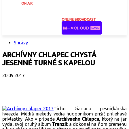
ON AIR
ONLINE BROADCAST
Správy
ARCHÍVNY CHLAPEC CHYSTÁ
JESENNÉ TURNÉ S KAPELOU
20.09.2017
Facebook
X
Email
Print
Copy 
Ticho žiariaca pesničkárska
hviezda. Médiá niekedy vedia hudobníkom prišiť priliehavé
prívlastky. Ako v prípade
Archívneho Chlapca
, ktorý na jar
vydal svoj druhý album
Tranzit
a dokonal na ňom premenu