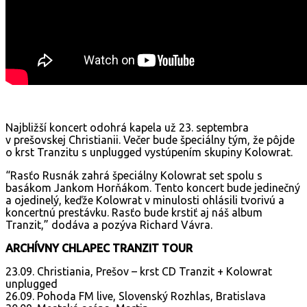
Najbližší koncert odohrá kapela už 23. septembra
v prešovskej Christianii. Večer bude špeciálny tým, že pôjde
o krst Tranzitu s unplugged vystúpením skupiny Kolowrat.
“Rasťo Rusnák zahrá špeciálny Kolowrat set spolu s
basákom Jankom Horňákom. Tento koncert bude jedinečný
a ojedinelý, keďže Kolowrat v minulosti ohlásili tvorivú a
koncertnú prestávku. Rasťo bude krstiť aj náš album
Tranzit,” dodáva a pozýva Richard Vávra.
ARCHÍVNY CHLAPEC TRANZIT TOUR
23.09. Christiania, Prešov – krst CD Tranzit + Kolowrat
unplugged
26.09. Pohoda FM live, Slovenský Rozhlas, Bratislava