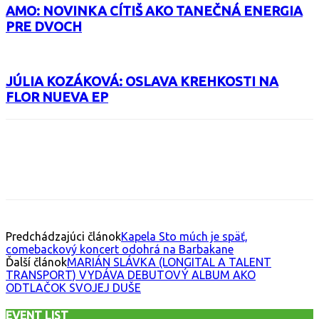
AMO: NOVINKA CÍTIŠ AKO TANEČNÁ ENERGIA
PRE DVOCH
JÚLIA KOZÁKOVÁ: OSLAVA KREHKOSTI NA
FLOR NUEVA EP
Facebook
X
Email
Print
Copy 
Predchádzajúci článok
Kapela Sto múch je späť,
comebackový koncert odohrá na Barbakane
Ďalší článok
MARIÁN SLÁVKA (LONGITAL A TALENT
TRANSPORT) VYDÁVA DEBUTOVÝ ALBUM AKO
ODTLAČOK SVOJEJ DUŠE
EVENT LIST