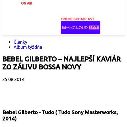
ON AIR
ONLINE BROADCAST
Články
Album týždňa
BEBEL GILBERTO – NAJLEPŠÍ KAVIÁR
ZO ZÁLIVU BOSSA NOVY
25.08.2014
Facebook
X
Email
Print
Copy 
Bebel Gilberto - Tudo ( Tudo Sony Masterworks,
2014)