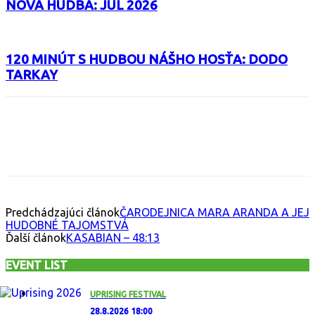
NOVÁ HUDBA: JÚL 2026
120 MINÚT S HUDBOU NÁŠHO HOSŤA: DODO
TARKAY
Facebook
X
Email
Print
Copy 
Predchádzajúci článok
ČARODEJNICA MARA ARANDA A JEJ
HUDOBNÉ TAJOMSTVÁ
Ďalší článok
KASABIAN – 48:13
EVENT LIST
UPRISING FESTIVAL
28.8.2026 18:00