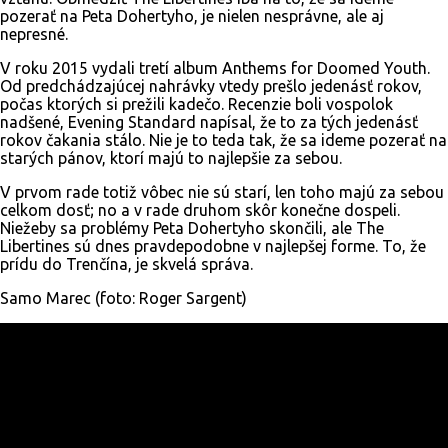
pozerať na Peta Dohertyho, je nielen nesprávne, ale aj
nepresné.
V roku 2015 vydali tretí album Anthems for Doomed Youth.
Od predchádzajúcej nahrávky vtedy prešlo jedenásť rokov,
počas ktorých si prežili kadečo. Recenzie boli vospolok
nadšené, Evening Standard napísal, že to za tých jedenásť
rokov čakania stálo. Nie je to teda tak, že sa ideme pozerať na
starých pánov, ktorí majú to najlepšie za sebou.
V prvom rade totiž vôbec nie sú starí, len toho majú za sebou
celkom dosť; no a v rade druhom skôr konečne dospeli.
Niežeby sa problémy Peta Dohertyho skončili, ale The
Libertines sú dnes pravdepodobne v najlepšej forme. To, že
prídu do Trenčína, je skvelá správa.
Samo Marec (foto: Roger Sargent)