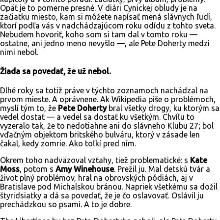
Opäť je to pomerne presné. V diári Cynickej obludy je na
začiatku miesto, kam si môžete napísať mená slávnych ľudí,
ktorí podľa vás v nadchádzajúcom roku odídu z tohto sveta.
Nebudem hovoriť, koho som si tam dal v tomto roku —
ostatne, ani jedno meno nevyšlo —, ale Pete Doherty medzi
nimi nebol.
Žiada sa povedať, že už nebol.
Dlhé roky sa totiž práve v týchto zoznamoch nachádzal na
prvom mieste. A oprávnene. Ak Wikipedia píše o problémoch,
myslí tým to, že
Pete Doherty
bral všetky drogy, ku ktorým sa
vedel dostať — a vedel sa dostať ku všetkým. Chvíľu to
vyzeralo tak, že to nedotiahne ani do slávneho Klubu 27; bol
vďačným objektom britského bulváru, ktorý v zásade len
čakal, kedy zomrie. Ako toľkí pred ním.
Okrem toho nadväzoval vzťahy, tiež problematické: s
Kate
Moss
, potom s
Amy Winehouse
. Prežil ju. Mal detskú tvár a
život plný problémov, hral na obrovských pódiách, aj v
Bratislave pod Michalskou bránou. Napriek všetkému sa dožil
štyridsiatky a dá sa povedať, že je čo oslavovať. Oslávil ju
prechádzkou so psami. A to je dobre.