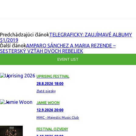
Facebook
X
Email
Print
Copy U
Predchádzajúci článok
TELEGRAFICKY: ZAUJÍMAVÉ ALBUMY
51/2019
Ďalší článok
AMPARO SÁNCHEZ A MARIA REZENDE –
SESTERSKÝ VZŤAH DVOCH REBELIEK
EVENT LIST
UPRISING FESTIVAL
28.8.2026 18:00
Zlaté piesky
JAMIE WOON
12.9.2026 20:00
MMC - Majestic Music Club
FESTIVAL OZVENY