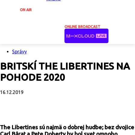
ON AIR
ONLINE BROADCAST
Správy
BRITSKÍ THE LIBERTINES NA
POHODE 2020
16.12.2019
Facebook
X
Email
Print
Copy U
The Libertines sú najmä o dobrej hudbe; bez dvojice
Carl Bârat a Pete Doherty by bol svet omnoho