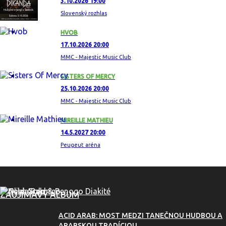
3.10.2026 19:00
Slovenský rozhlas
HVOB
17.10.2026 20:00
MMC - Majestic Music Club
SISTERS OF MERCY
25.10.2026 20:00
MMC - Majestic Music Club
MIREILLE MATHIEU
14.5.2027 20:00
Peugeut aréna
ZAUJÍMAVÝ ALBUM
ACID ARAB: MOST MEDZI TANEČNOU HUDBOU A
ARABSKOU TRADÍCIOU