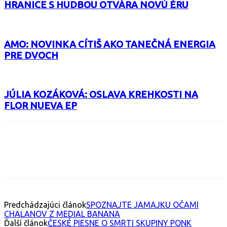
HRANICE S HUDBOU OTVÁRA NOVÚ ÉRU
AMO: NOVINKA CÍTIŠ AKO TANEČNÁ ENERGIA
PRE DVOCH
JÚLIA KOZÁKOVÁ: OSLAVA KREHKOSTI NA
FLOR NUEVA EP
Facebook
X
Email
Print
Copy 
Predchádzajúci článok
SPOZNAJTE JAMAJKU OČAMI
CHALANOV Z MEDIAL BANANA
Ďalší článok
ČESKÉ PIESNE O SMRTI SKUPINY PONK