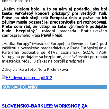
konca tohto roka.
„Našim cieľom bolo, a to sa nám aj podarilo, aby bol
tento veľkolepý koncert prístupný pre všetkých ľudí.
Práve na nich stojí celá Európska únia a práve na ich
záujmy musia pozerať jej predstavitelia pri rozhodovaní.
Preto som rád, že vstup na toto výnimočné podujatie
bude bezplatný,“
uviedol predseda Bratislavského
samosprávneho kraja
Pavol Frešo.
„Hudba Európy“ (Music of Europe) na Devíne sa koná pod
záštitou slovenského predsedníctva v Rade Európskej únie.
Partnermi podujatia sú RTVS, zoznam.sk, SOZA, TASR.
Vstupy na podujatie sú bezplatné, ale návštevníci potrebujú
miestenku. Môžu ju získať na portáli predpredaj.
Zdroj článku a foto: Nora Krchňáková
SÚVISIACE ČLÁNKY
SLOVENSKO-BARKLEE: WORKSHOP ZA