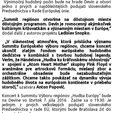
Výnimočný hudobný počin bude na hrade Devín a otvorí
jedno z prvých a najdôležitejších podujatí slovenského
Predsedníctva v Rade Európskej únie.
„Summit regiónov otvoríme na dôstojnom mieste
dôstojným programom. Devín je rovnocenný akýmkoľvek
kultúrnym križovatkám a významným miestam v Európe,“
dodal ďalší z autorov projektu
Ladislav Snopko.
„V slávnostnej atmosfére, ktorá prislúcha významu
Summitu Európskeho výboru regiónov, chceme koncert
ukončiť zlatým fondom európskeho hudobného
dedičstva v kombinácii s tvorbou hudobnej legendy.
Verím, že Händelova „Hudba ku kráľovskému ohňostroju“
v spojení s „Atom Heart Mother“ skupiny Pink Floyd v
aranžmáne pre artrockovú formáciu, miešaný zbor a
orchestrálne obsadenie bude nezabudnuteľným
zážitkom. Chceme takto poukázať na dynamiku vývoja
hudobného života na európskom kontinente v priebehu
storočí,“
uzatvára
Anton Popovič.
Koncert k Summitu Výboru regiónov „Hudba Európy“ bude
na Devíne vo štvrtok 7. júla 2016. Začne sa o 19.30. Je
jedným z prvých veľkolepých podujatí slovenského
Predsedníctva v rade EÚ, ktorými bude Bratislava žiť do