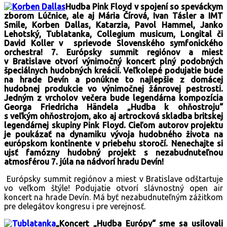
Hudba Pink Floyd v spojení so speváckym
zborom Lúčnice, ale aj Mária Čírová, Ivan Tásler a IMT
Smile, Korben Dallas, Katarzia, Pavol Hammel, Janko
Lehotský, Tublatanka, Collegium musicum, Longital či
David Koller v sprievode Slovenského symfonického
orchestra! 7. Európsky summit regiónov a miest
v Bratislave otvorí výnimočný koncert plný podobných
špeciálnych hudobných kreácií. Veľkolepé podujatie bude
na hrade Devín a ponúkne to najlepšie z domácej
hudobnej produkcie vo výnimočnej žánrovej pestrosti.
Jedným z vrcholov večera bude legendárna kompozícia
Georga Friedricha Händela „Hudba k ohňostroju“
s veľkým ohňostrojom, ako aj artrocková skladba britskej
legendárnej skupiny Pink Floyd. Cieľom autorov projektu
je poukázať na dynamiku vývoja hudobného života na
európskom kontinente v priebehu storočí. Nenechajte si
ujsť famózny hudobný projekt s nezabudnuteľnou
atmosférou 7. júla na nádvorí hradu Devín!
Európsky summit regiónov a miest v Bratislave odštartuje
vo veľkom štýle! Podujatie otvorí slávnostný open air
koncert na hrade Devín. Má byť nezabudnuteľným zážitkom
pre delegátov kongresu i pre verejnosť.
„Koncert „Hudba Európy“ sme sa usilovali