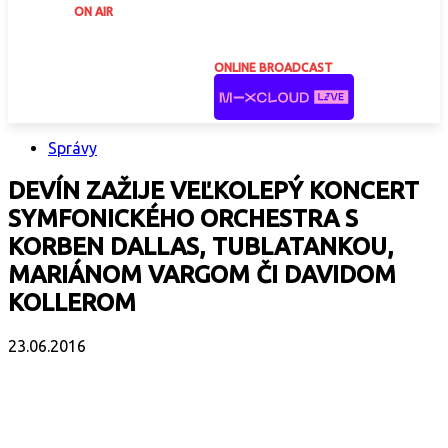
ON AIR
ONLINE BROADCAST
Správy
DEVÍN ZAŽIJE VEĽKOLEPÝ KONCERT
SYMFONICKÉHO ORCHESTRA S
KORBEN DALLAS, TUBLATANKOU,
MARIÁNOM VARGOM ČI DAVIDOM
KOLLEROM
23.06.2016
Facebook
X
Email
Print
Copy 