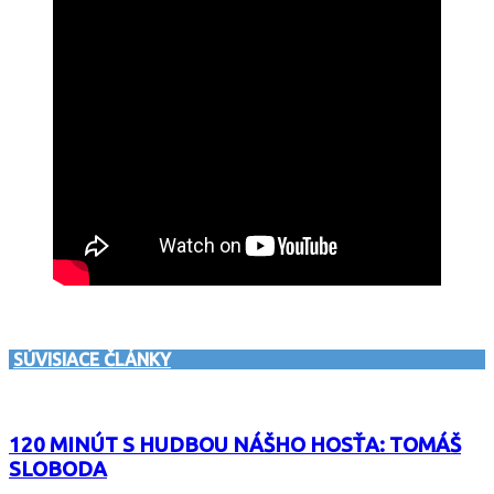
SÚVISIACE ČLÁNKY
120 MINÚT S HUDBOU NÁŠHO HOSŤA: TOMÁŠ
SLOBODA