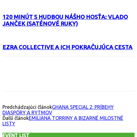
120 MINÚT S HUDBOU NÁŠHO HOSŤA: VLADO
JANČEK (SATÉNOVÉ RUKY)
EZRA COLLECTIVE A ICH POKRAČUJÚCA CESTA
Facebook
X
Email
Print
Copy 
Predchádzajúci článok
GHANA SPECIAL 2: PRÍBEHY
DIASPÓRY A RYTMOV
Ďalší článok
EMILIANA TORRINY A BIZARNÉ MILOSTNÉ
LISTY
EVENT LIST