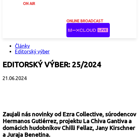
ON AIR
ONLINE BROADCAST
Články
Editorský výber
EDITORSKÝ VÝBER: 25/2024
21.06.2024
Facebook
X
Email
Print
Copy 
Zaujali nás novinky od Ezra Collective, súrodencov
Hermanos Gutiérrez, projektu La Chiva Gantiva a
domácich hudobníkov Chilli Fellaz, Jany Kirschner
a Juraja Benetina.