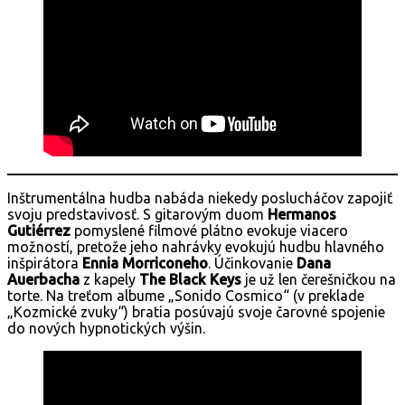
Inštrumentálna hudba nabáda niekedy poslucháčov zapojiť
svoju predstavivosť. S gitarovým duom
Hermanos
Gutiérrez
pomyslené filmové plátno evokuje viacero
možností, pretože jeho nahrávky evokujú hudbu hlavného
inšpirátora
Ennia Morriconeho
. Účinkovanie
Dana
Auerbacha
z kapely
The Black Keys
je už len čerešničkou na
torte. Na treťom albume „Sonido Cosmico“ (v preklade
„Kozmické zvuky“) bratia posúvajú svoje čarovné spojenie
do nových hypnotických výšin.