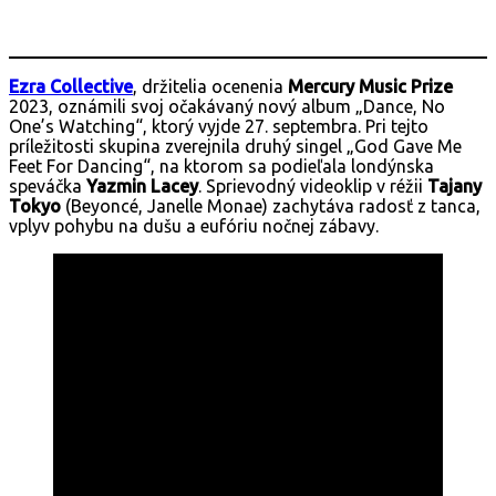
Ezra Collective
, držitelia ocenenia
Mercury Music Prize
2023, oznámili svoj očakávaný nový album „Dance, No
One’s Watching“, ktorý vyjde 27. septembra. Pri tejto
príležitosti skupina zverejnila druhý singel „God Gave Me
Feet For Dancing“, na ktorom sa podieľala londýnska
speváčka
Yazmin Lacey
. Sprievodný videoklip v réžii
Tajany
Tokyo
(Beyoncé, Janelle Monae) zachytáva radosť z tanca,
vplyv pohybu na dušu a eufóriu nočnej zábavy.