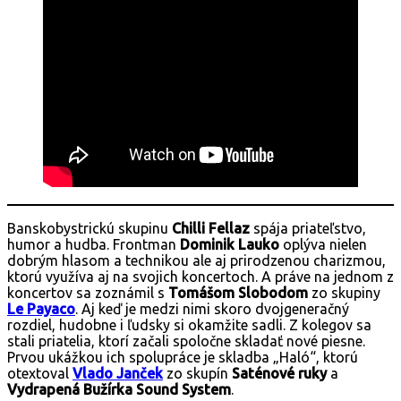
Banskobystrickú skupinu
Chilli Fellaz
spája priateľstvo,
humor a hudba. Frontman
Dominik Lauko
oplýva nielen
dobrým hlasom a technikou ale aj prirodzenou charizmou,
ktorú využíva aj na svojich koncertoch. A práve na jednom z
koncertov sa zoznámil s
Tomášom Slobodom
zo skupiny
Le Payaco
. Aj keď je medzi nimi skoro dvojgeneračný
rozdiel, hudobne i ľudsky si okamžite sadli. Z kolegov sa
stali priatelia, ktorí začali spoločne skladať nové piesne.
Prvou ukážkou ich spolupráce je skladba „Haló“, ktorú
otextoval
Vlado Janček
zo skupín
Saténové ruky
a
Vydrapená Bužírka Sound System
.