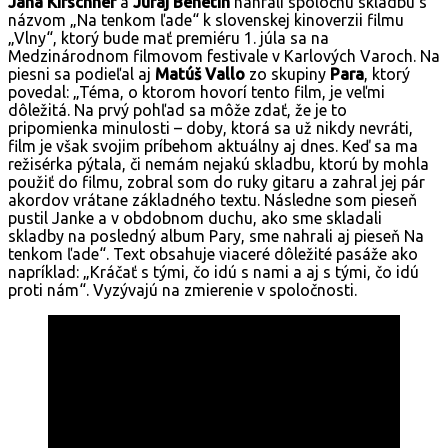
Jana Kirschner
a
Juraj Benetin
nahrali spoločnú skladbu s
názvom „Na tenkom ľade“ k slovenskej kinoverzii filmu
„Vlny“, ktorý bude mať premiéru 1. júla sa na
Medzinárodnom filmovom festivale v Karlových Varoch. Na
piesni sa podieľal aj
Matúš Vallo
zo skupiny
Para
, ktorý
povedal: „Téma, o ktorom hovorí tento film, je veľmi
dôležitá. Na prvý pohľad sa môže zdať, že je to
pripomienka minulosti – doby, ktorá sa už nikdy nevráti,
film je však svojim príbehom aktuálny aj dnes. Keď sa ma
režisérka pýtala, či nemám nejakú skladbu, ktorú by mohla
použiť do filmu, zobral som do ruky gitaru a zahral jej pár
akordov vrátane základného textu. Následne som pieseň
pustil Janke a v obdobnom duchu, ako sme skladali
skladby na posledný album Pary, sme nahrali aj pieseň Na
tenkom ľade“. Text obsahuje viaceré dôležité pasáže ako
napríklad: „Kráčať s tými, čo idú s nami a aj s tými, čo idú
proti nám“. Vyzývajú na zmierenie v spoločnosti.