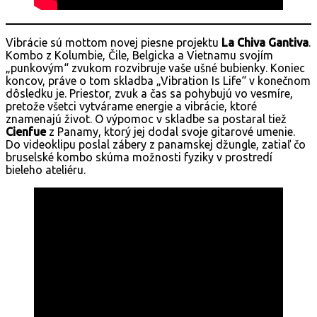
Vibrácie sú mottom novej piesne projektu
La Chiva Gantiva
.
Kombo z Kolumbie, Čile, Belgicka a Vietnamu svojím
„punkovým“ zvukom rozvibruje vaše ušné bubienky. Koniec
koncov, práve o tom skladba „Vibration Is Life“ v konečnom
dôsledku je. Priestor, zvuk a čas sa pohybujú vo vesmíre,
pretože všetci vytvárame energie a vibrácie, ktoré
znamenajú život. O výpomoc v skladbe sa postaral tiež
Cienfue
z Panamy, ktorý jej dodal svoje gitarové umenie.
Do videoklipu poslal zábery z panamskej džungle, zatiaľ čo
bruselské kombo skúma možnosti fyziky v prostredí
bieleho ateliéru.