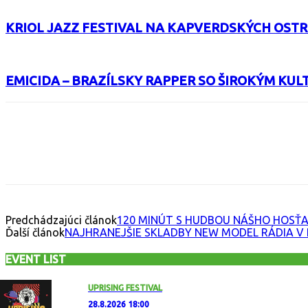
KRIOL JAZZ FESTIVAL NA KAPVERDSKÝCH OST
EMICIDA – BRAZÍLSKY RAPPER SO ŠIROKÝM K
Facebook
X
Email
Print
Copy 
Predchádzajúci článok
120 MINÚT S HUDBOU NÁŠHO HOSŤA
Ďalší článok
NAJHRANEJŠIE SKLADBY NEW MODEL RÁDIA V 
EVENT LIST
UPRISING FESTIVAL
28.8.2026 18:00