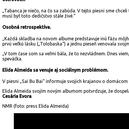
„Tabanca je niečo, na čo sa zabúda. V tejto piesni sme chceli 
musí byť toto dedičstvo stále živé.“
Osobná retrospektíva.
„Každá skladba na novom albume predstavuje inú fázu môjho 
prvú veľkú lásku („Tolobaska“) a jednu pieseň venovala svoj
„V tom čase som sa veľmi bála, že to nezvládnem. Dnes viem, 
speváčka.
Elida Almeida sa venuje aj sociálnym problémom.
V piesni „Sai Bu Bai“ informuje svojich krajanov o domácom 
Elida Almeida svojím novým albumom potvrdzuje, že dospela 
Cesária Evora
.
NMR (foto: press Elida Almeida)