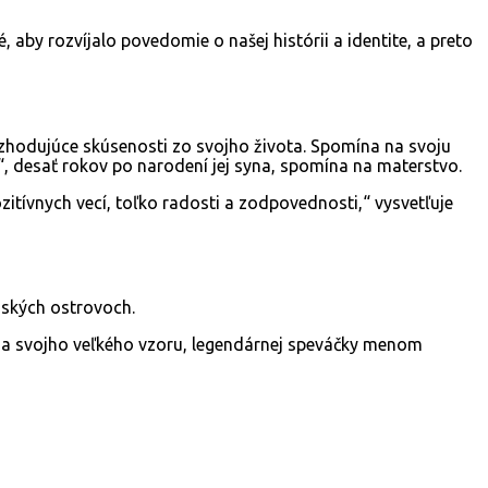
é, aby rozvíjalo povedomie o našej histórii a identite, a preto
zhodujúce skúsenosti zo svojho života. Spomína na svoju
“, desať rokov po narodení jej syna, spomína na materstvo.
itívnych vecí, toľko radosti a zodpovednosti,“ vysvetľuje
dských ostrovoch.
eňa svojho veľkého vzoru, legendárnej speváčky menom