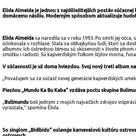
Elida Almeida je jednou z najdôležitejších postáv súčasn
domácemu násiliu. Moderným spôsobom aktualizuje hudobné
Elida Almeida
sa narodila sa v roku 1993. Po smrti jej otc
účinkovala v rozhlase. Stala sa obhajkyňou ľudí, ktorí sa dos
albumov. Ich ústrednou témou sú skúsenosti v živote plnom 
smútku i radosti. Sú kapverdským folkom štýlov morna, funa
V súčasnosti je už doma hviezdou. Svoj nový tretí album n
„Považujem sa za súčasť novej generácie kapverdských umelcov
Piesňou „Mundu Ka Bu Kaba“ vzdáva poctu skupine Bulimu
„
Bulimundu
boli jedným z mojich najväčších zdrojov inšpirác
vyrastala,“ spomína Elida.
So singlom „Bidibido“ oslavuje karnevalovú kultúru ostrova
ostrovoch.