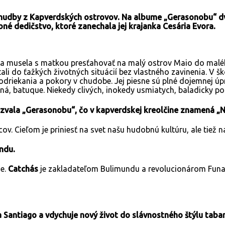
ej hudby z Kapverdských ostrovov. Na albume „Gerasonobu“ d
 dedičstvo, ktoré zanechala jej krajanka Cesária Evora.
a, sa musela s matkou presťahovať na malý ostrov Maio do mal
tali do ťažkých životných situácií bez vlastného zavinenia. V 
odriekania a pokory v chudobe. Jej piesne sú plné dojemnej ú
ná, batuque. Niekedy clivých, inokedy usmiatych, baladicky p
azvala „Gerasonobu“, čo v kapverdskej kreolčine znamená „N
. Cieľom je priniesť na svet našu hudobnú kultúru, ale tiež n
ndu.
ie.
Catchás
je zakladateľom Bulimundu a revolucionárom Funan
 Santiago a vdychuje nový život do slávnostného štýlu taban