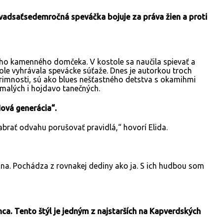
vadsaťsedemročná speváčka bojuje za práva žien a proti
ého kamenného domčeka. V kostole sa naučila spievať a
škole vyhrávala spevácke súťaže. Dnes je autorkou troch
primnosti, sú ako blues nešťastného detstva s okamihmi
omalých i hojdavo tanečných.
ová generácia“.
abrať odvahu porušovať pravidlá,“ hovorí Elida.
a. Pochádza z rovnakej dediny ako ja. S ich hudbou som
ca. Tento štýl je jedným z najstarších na Kapverdských