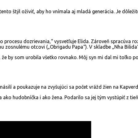
tento štýl oživiť, aby ho vnímala aj mladá generácia. Je dôležit
procesu dozrievania,“ vysvetľuje Elida. Zároveň spracúva ro
mu zosnulému otcovi („Obrigadu Papa“). V skladbe „Nha Bilida
že by som urobila všetko rovnako. Môj syn mi dal mi toľko poz
násilí a poukazuje na zvyšujúci sa počet vrážd žien na Kapver
ako hudobníčka i ako žena. Podarilo sa jej tým vystúpiť z ti