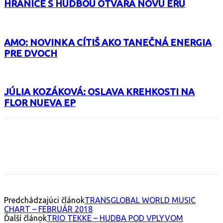
HRANICE S HUDBOU OTVÁRA NOVÚ ÉRU
AMO: NOVINKA CÍTIŠ AKO TANEČNÁ ENERGIA
PRE DVOCH
JÚLIA KOZÁKOVÁ: OSLAVA KREHKOSTI NA
FLOR NUEVA EP
Facebook
X
Email
Print
Copy 
Predchádzajúci článok
TRANSGLOBAL WORLD MUSIC
CHART – FEBRUÁR 2018
Ďalší článok
TRIO TEKKE – HUDBA POD VPLYVOM