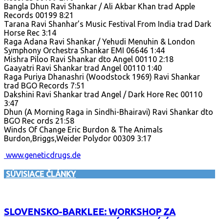
Bangla Dhun Ravi Shankar / Ali Akbar Khan trad Apple
Records 00199 8:21
Tarana Ravi Shanhar’s Music Festival From India trad Dark
Horse Rec 3:14
Raga Adana Ravi Shankar / Yehudi Menuhin & London
Symphony Orchestra Shankar EMI 06646 1:44
Mishra Piloo Ravi Shankar dto Angel 00110 2:18
Gaayatri Ravi Shankar trad Angel 00110 1:40
Raga Puriya Dhanashri (Woodstock 1969) Ravi Shankar
trad BGO Records 7:51
Dakshini Ravi Shankar trad Angel / Dark Hore Rec 00110
3:47
Dhun (A Morning Raga in Sindhi-Bhairavi) Ravi Shankar dto
BGO Rec ords 21:58
Winds Of Change Eric Burdon & The Animals
Burdon,Briggs,Weider Polydor 00309 3:17
www.geneticdrugs.de
SÚVISIACE ČLÁNKY
SLOVENSKO-BARKLEE: WORKSHOP ZA