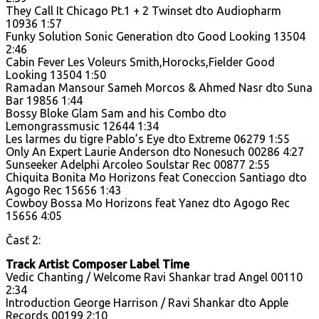
They Call It Chicago Pt.1 + 2 Twinset dto Audiopharm
10936 1:57
Funky Solution Sonic Generation dto Good Looking 13504
2:46
Cabin Fever Les Voleurs Smith,Horocks,Fielder Good
Looking 13504 1:50
Ramadan Mansour Sameh Morcos & Ahmed Nasr dto Suna
Bar 19856 1:44
Bossy Bloke Glam Sam and his Combo dto
Lemongrassmusic 12644 1:34
Les larmes du tigre Pablo’s Eye dto Extreme 06279 1:55
Only An Expert Laurie Anderson dto Nonesuch 00286 4:27
Sunseeker Adelphi Arcoleo Soulstar Rec 00877 2:55
Chiquita Bonita Mo Horizons feat Coneccion Santiago dto
Agogo Rec 15656 1:43
Cowboy Bossa Mo Horizons feat Yanez dto Agogo Rec
15656 4:05
Časť 2:
Track Artist Composer Label Time
Vedic Chanting / Welcome Ravi Shankar trad Angel 00110
2:34
Introduction George Harrison / Ravi Shankar dto Apple
Records 00199 2:10