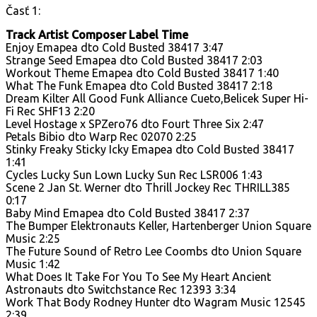
Časť 1:
Track Artist Composer Label Time
Enjoy Emapea dto Cold Busted 38417 3:47
Strange Seed Emapea dto Cold Busted 38417 2:03
Workout Theme Emapea dto Cold Busted 38417 1:40
What The Funk Emapea dto Cold Busted 38417 2:18
Dream Kilter All Good Funk Alliance Cueto,Belicek Super Hi-
Fi Rec SHF13 2:20
Level Hostage x SPZero76 dto Fourt Three Six 2:47
Petals Bibio dto Warp Rec 02070 2:25
Stinky Freaky Sticky Icky Emapea dto Cold Busted 38417
1:41
Cycles Lucky Sun Lown Lucky Sun Rec LSR006 1:43
Scene 2 Jan St. Werner dto Thrill Jockey Rec THRILL385
0:17
Baby Mind Emapea dto Cold Busted 38417 2:37
The Bumper Elektronauts Keller, Hartenberger Union Square
Music 2:25
The Future Sound of Retro Lee Coombs dto Union Square
Music 1:42
What Does It Take For You To See My Heart Ancient
Astronauts dto Switchstance Rec 12393 3:34
Work That Body Rodney Hunter dto Wagram Music 12545
2:39