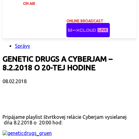
ON AIR
ONLINE BROADCAST
Správy
GENETIC DRUGS A CYBERJAM –
8.2.2018 O 20-TEJ HODINE
08.02.2018
Facebook
X
Email
Print
Copy 
Pripájame playlist štvrtkovej relácie Cyberjam vysielanej
dňa 8.2.2018 o 20:00 hod: