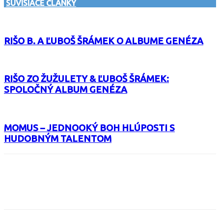
SÚVISIACE ČLÁNKY
RIŠO B. A ĽUBOŠ ŠRÁMEK O ALBUME GENÉZA
RIŠO ZO ŽUŽULETY & ĽUBOŠ ŠRÁMEK:
SPOLOČNÝ ALBUM GENÉZA
MOMUS – JEDNOOKÝ BOH HLÚPOSTI S
HUDOBNÝM TALENTOM
Facebook
X
Email
Print
Copy 