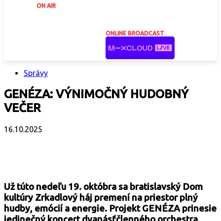
ON AIR
ONLINE BROADCAST
Správy
GENÉZA: VÝNIMOČNÝ HUDOBNÝ
VEČER
16.10.2025
Facebook
X
Email
Print
Copy 
Už túto nedeľu 19. októbra sa bratislavský Dom
kultúry Zrkadlový háj premení na priestor plný
hudby, emócií a energie. Projekt GENÉZA prinesie
jedinečný koncert dvanásťčlenného orchestra,