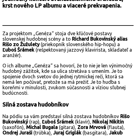
krst nového LP albumu a viaceré prekvapenia.
Za projektom „Genéza“ stoja dve kľúčové postavy
slovenskej hudobnej scény a to
Richard Bukovinský alias
Rišo zo Žužulety
(priekopník slovenského hip-hopu) a
Ľuboš Šrámek
(rešpektovaný jazzový klavirista, skladateľ a
aranžér).
O ich albume „Genéza“ sa hovorí, že to nie je len výnimočný
hudobný zážitok, kde sa ulica stretáva s umením. Je to
spojenie dvoch svetov do jednej rytmickej reči, ktorá sa
nemá len počúvať, pretože sa má prežiť. Je to hudba s
koreňmi v minulosti, zvukom súčasnosti a víziou sľubnej
budúcnosti.
Silná zostava hudobníkov
Na pódiu sa vám predstaví silná zostava hudobníkov
Rišo
Bukovinský
(rap),
Ľuboš Šrámek
(klavír),
Nikolaj Nikitin
(saxofón),
Michal Bugala
(gitara),
Zora Mrvová
(flauta),
Ondrej Juraši
(trúbka),
Juraj Griglák
(basgitara),
Jakub