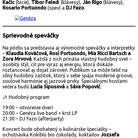
Kačic
(bicie),
Tibor Feled
i (klávesy),
Ján Rigo
(klávesy),
Rosario Portuondo
(spev) a
DJ Fazo
.
Sprievodné speváčky
Na pódiu sa predstavia aj výnimočné speváčky a interpretky
–
Klaudia Kováčová, Rosi Portuondo, Mia Ricci Bartsch a
Zora Mrvová
. Každá z nich prináša vlastný hudobný svet –
osobitý štýl, cit pre výraz aj energiu, ktorá dokáže
roztancovať aj dojať zároveň. Publikum sa môže tešiť na
silný hudobný zážitok, ktorý v sebe spája moderné groove,
soulové harmónie aj jazzové prvky. Špeciálnymi hosťami
večera budú
Lucia Siposová
a
Sáva Popovič
.
🎶 Hudobný program
19:00 – otvorenie dverí
20:00 – Genéza live band + krst LP
21:30 – DJ Fazo (afterparty)
Koncert bude obohatený o kulinárske špeciality –
ochutnávka Kokiblü bio čokolády, koktailov
Jozsefa