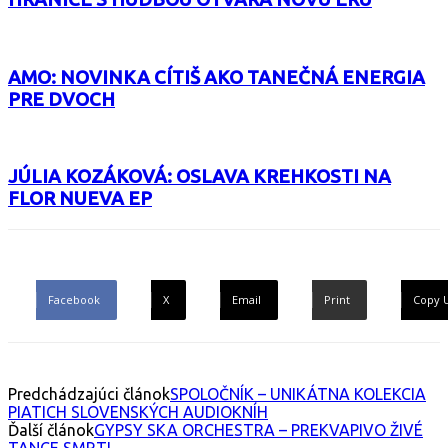
AMO: NOVINKA CÍTIŠ AKO TANEČNÁ ENERGIA
PRE DVOCH
JÚLIA KOZÁKOVÁ: OSLAVA KREHKOSTI NA
FLOR NUEVA EP
Facebook
X
Email
Print
Copy 
Predchádzajúci článok
SPOLOČNÍK – UNIKÁTNA KOLEKCIA
PIATICH SLOVENSKÝCH AUDIOKNÍH
Ďalší článok
GYPSY SKA ORCHESTRA – PREKVAPIVO ŽIVÉ
TANCE SMRTI