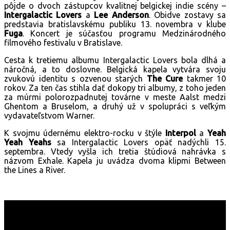
pôjde o dvoch zástupcov kvalitnej belgickej indie scény –
Intergalactic Lovers
a
Lee Anderson
. Obidve zostavy sa
predstavia bratislavskému publiku 13. novembra v klube
Fuga
. Koncert je súčasťou programu Medzinárodného
filmového festivalu v Bratislave.
Cesta k tretiemu albumu Intergalactic Lovers bola dlhá a
náročná, a to doslovne. Belgická kapela vytvára svoju
zvukovú identitu s ozvenou starých
The Cure
takmer 10
rokov. Za ten čas stihla dať dokopy tri albumy, z toho jeden
za múrmi polorozpadnutej továrne v meste Aalst medzi
Ghentom a Bruselom, a druhý už v spolupráci s veľkým
vydavateľstvom Warner.
K svojmu údernému elektro-rocku v štýle
Interpol
a
Yeah
Yeah Yeahs
sa Intergalactic Lovers opäť nadýchli 15.
septembra. Vtedy vyšla ich tretia štúdiová nahrávka s
názvom Exhale. Kapela ju uvádza dvoma klipmi Between
the Lines a River.