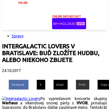
ON AIR
ONLINE BROADCAST
Správy
INTERGALACTIC LOVERS V
BRATISLAVE: BUĎ ZLOŽÍTE HUDBU,
ALEBO NIEKOHO ZBIJETE
24.10.2017
Facebook
X
Email
Print
Copy 
Po vypredanom koncerte skupiny
Warhaus
a víkendovej snovej párty s
HVOB
, prinášajú
Suprasonic do Bratislavy ďalšie zaujímavé meno. Tentokrát