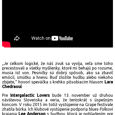
„Je celkom logické, že náš zvuk sa vyvíja, veľa sme toho
precestovali a všetky myšlienky, ktoré mi behajú po rozume,
musia ísť von. Pesničky sú dobrý spôsob, ako sa zbaviť
emócií, smútku a hnevu. Buď zložíte hudbu alebo niekoho
zbijete,“ hovorí speváčka s krehko pôsobiacim hlasom
Lara
Chedraoui
.
Pre
Intergalactic Lovers
bude 13. november už druhou
návštevou Slovenska a veria, že tentokrát s úspešným
koncom. V roku 2015 im totiž vystúpenie na Grape festivale
zhatila búrka. Ich klubové vystúpenie podporia blues-folkoví
krajania
Lee Anderson
s hudbou, ktorá je pohladením pre