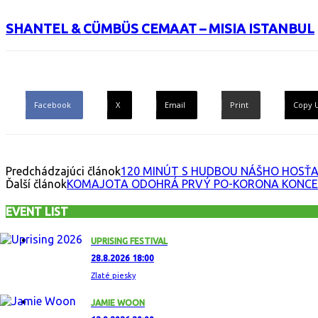
SHANTEL & CÜMBÜS CEMAAT – MISIA ISTANBUL
Facebook
X
Email
Print
Copy 
Predchádzajúci článok
120 MINÚT S HUDBOU NÁŠHO HOSŤA: 
Ďalší článok
KOMAJOTA ODOHRÁ PRVÝ PO-KORONA KONCER
EVENT LIST
UPRISING FESTIVAL
28.8.2026 18:00
Zlaté piesky
JAMIE WOON