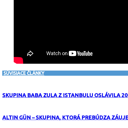
SÚVISIACE ČLÁNKY
SKUPINA BABA ZULA Z ISTANBULU OSLÁVILA 2
ALTIN GÜN – SKUPINA, KTORÁ PREBÚDZA ZÁUJ