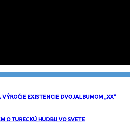
0. VÝROČIE EXISTENCIE DVOJALBUMOM „XX“
EM O TURECKÚ HUDBU VO SVETE