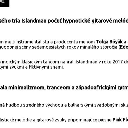
URL
ého tria Islandman počuť hypnotické gitarové melód
ím multiinštrumentalistu a producenta menom
Tolga Böyük
a
kej hudobnej scény sedemdesiatych rokov minulého storočia (
Ede
a indickým klasickým tancom nahrali Islandman v roku 2017 d
ými zvukmi a fiktívnymi snami.
vala minimalizmom, tranceom a západoafrickými rytm
aná hudbou stredného východu a bulharskými svadobnými sklad
listické melódie a gitarové zvuky pripomínajúce piesne
Pink F