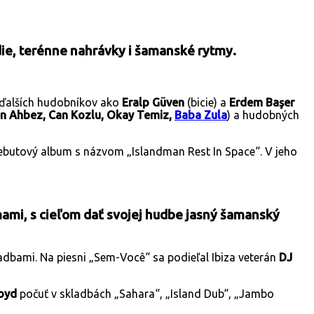
ie, terénne nahrávky i šamanské rytmy.
 ďalších hudobníkov ako
Eralp Güven
(bicie) a
Erdem Başer
n Ahbez, Can Kozlu, Okay Temiz,
Baba Zula
) a hudobných
ebutový album s názvom „Islandman Rest In Space“. V jeho
ami, s cieľom dať svojej hudbe jasný šamanský
bami. Na piesni „Sem-Você“ sa podieľal Ibiza veterán
DJ
loyd
počuť v skladbách „Sahara“, „Island Dub“, „Jambo