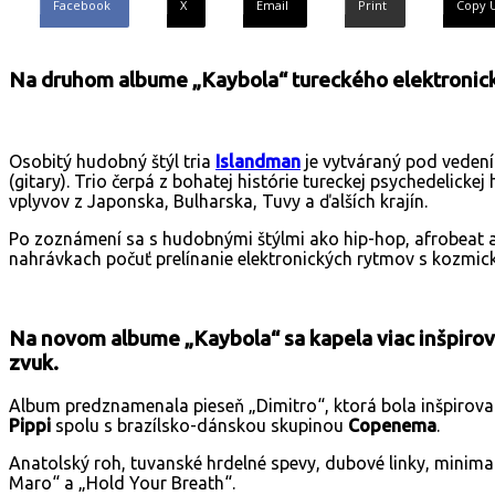
Facebook
X
Email
Print
Copy 
Na druhom albume „Kaybola“ tureckého elektronick
Osobitý hudobný štýl tria
Islandman
je vytváraný pod veden
(gitary). Trio čerpá z bohatej histórie tureckej psychedelic
vplyvov z Japonska, Bulharska, Tuvy a ďalších krajín.
Po zoznámení sa s hudobnými štýlmi ako hip-hop, afrobeat 
nahrávkach počuť prelínanie elektronických rytmov s kozmick
Na novom albume „Kaybola“ sa kapela viac inšpiro
zvuk.
Album predznamenala pieseň „Dimitro“, ktorá bola inšpirov
Pippi
spolu s brazílsko-dánskou skupinou
Copenema
.
Anatolský roh, tuvanské hrdelné spevy, dubové linky, minima
Maro“ a „Hold Your Breath“.