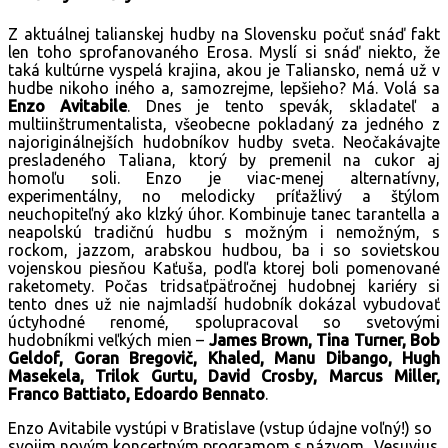
Z aktuálnej talianskej hudby na Slovensku počuť snáď fakt
len toho sprofanovaného Erosa. Myslí si snáď niekto, že
taká kultúrne vyspelá krajina, akou je Taliansko, nemá už v
hudbe nikoho iného a, samozrejme, lepšieho? Má. Volá sa
Enzo Avitabile
. Dnes je tento spevák, skladateľ a
multiinštrumentalista, všeobecne pokladaný za jedného z
najoriginálnejších hudobníkov hudby sveta. Neočakávajte
presladeného Taliana, ktorý by premenil na cukor aj
homoľu soli. Enzo je viac-menej alternatívny,
experimentálny, no melodicky príťažlivý a štýlom
neuchopiteľný ako klzký úhor. Kombinuje tanec tarantella a
neapolskú tradičnú hudbu s možným i nemožným, s
rockom, jazzom, arabskou hudbou, ba i so sovietskou
vojenskou piesňou Kaťuša, podľa ktorej boli pomenované
raketomety. Počas tridsaťpäťročnej hudobnej kariéry si
tento dnes už nie najmladší hudobník dokázal vybudovať
úctyhodné renomé, spolupracoval so svetovými
hudobníkmi veľkých mien –
James Brown, Tina Turner, Bob
Geldof, Goran Bregovič, Khaled, Manu Dibango, Hugh
Masekela, Trilok Gurtu, David Crosby, Marcus Miller,
Franco Battiato, Edoardo Bennato
.
Enzo Avitabile vystúpi v Bratislave (vstup údajne voľný!) so
svojim novým koncertným programom s názvom „Vesuvius