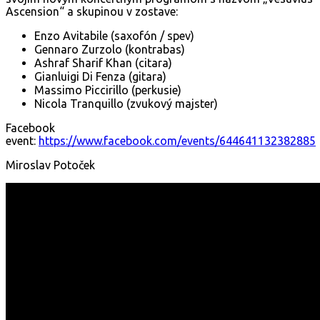
Ascension“ a skupinou v zostave:
Enzo Avitabile (saxofón / spev)
Gennaro Zurzolo (kontrabas)
Ashraf Sharif Khan (citara)
Gianluigi Di Fenza (gitara)
Massimo Piccirillo (perkusie)
Nicola Tranquillo (zvukový majster)
Facebook
event:
https://www.facebook.com/events/644641132382885
Miroslav Potoček