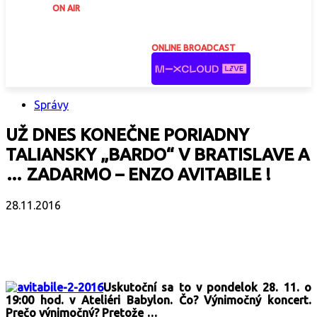
ON AIR
ONLINE BROADCAST
Správy
UŽ DNES KONEČNE PORIADNY
TALIANSKY „BARDO“ V BRATISLAVE A
… ZADARMO – ENZO AVITABILE !
28.11.2016
Facebook
X
Email
Print
Copy 
Uskutoční sa to v pondelok 28. 11. o
19:00 hod. v Ateliéri Babylon. Čo? Výnimočný koncert.
Prečo výnimočný? Pretože …