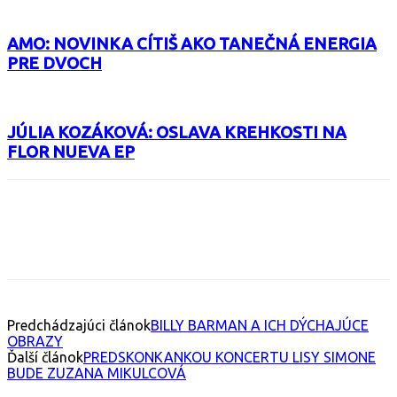
AMO: NOVINKA CÍTIŠ AKO TANEČNÁ ENERGIA
PRE DVOCH
JÚLIA KOZÁKOVÁ: OSLAVA KREHKOSTI NA
FLOR NUEVA EP
Facebook
X
Email
Print
Copy 
Predchádzajúci článok
BILLY BARMAN A ICH DÝCHAJÚCE
OBRAZY
Ďalší článok
PREDSKONKANKOU KONCERTU LISY SIMONE
BUDE ZUZANA MIKULCOVÁ