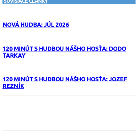
SÚVISIACE ČLÁNKY
NOVÁ HUDBA: JÚL 2026
120 MINÚT S HUDBOU NÁŠHO HOSŤA: DODO
TARKAY
120 MINÚT S HUDBOU NÁŠHO HOSŤA: JOZEF
REZNÍK
Facebook
X
Email
Print
Copy 