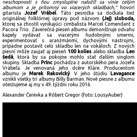
neschopnosti s ňou zmysluplne naložiť sa vinie celým
albumom a je prítomný vo viacerých skladbách,“
hovorí
gitarista
Jozef Vrábel
. Táto pesnička sa dočkala tiež
originálnej folklórnej úpravy pod názvom
(Jej) sloboda,
ktorej sa zhostil vynikajúci cimbalista Marcel Comendant z
Pacora Trio. Záverečná pieseň albumu demonštruje odvahu
kapely vydávať sa viacerými hudobnými smermi,
experimentovať s aranžmánmi, dychovými nástrojmi,
prípadne postaviť celú skladbu len na vokáloch. Z nových
piesní môže zaujať aj pieseň
100 kolies
alebo skladba
Len
šedá
, ktorá by sa pokojne mohlo stať ďalším singlom
skupiny. Skladba
Princ
pochádza z autorského pera Jozefa
Vrábeľa. Je venovaná jeho dcére Kláre. Producentom
albumu je
Marek Rakovický
. V jeho štúdiu
Lavagance
vznikli všetky tri albumy Billy Barman. Nové piesne z albumu
otestujeme aj my v 49. týždni roku 2016.
Alexander Čerevka a Róbert Gregor (foto: LousyAuber)