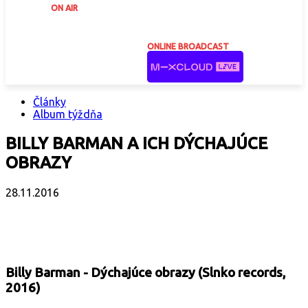
ON AIR
ONLINE BROADCAST
Články
Album týždňa
BILLY BARMAN A ICH DÝCHAJÚCE
OBRAZY
28.11.2016
Facebook
X
Email
Print
Copy 
Billy Barman - Dýchajúce obrazy (Slnko records,
2016)