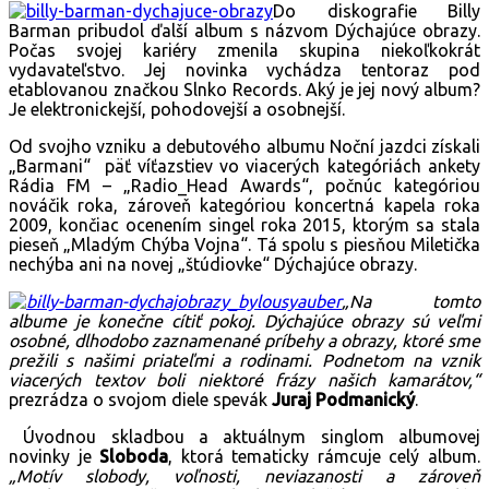
Do diskografie Billy
Barman pribudol ďalší album s názvom Dýchajúce obrazy.
Počas svojej kariéry zmenila skupina niekoľkokrát
vydavateľstvo. Jej novinka vychádza tentoraz pod
etablovanou značkou Slnko Records. Aký je jej nový album?
Je elektronickejší, pohodovejší a osobnejší.
Od svojho vzniku a debutového albumu Noční jazdci získali
„Barmani“ päť víťazstiev vo viacerých kategóriách ankety
Rádia FM – „Radio_Head Awards“, počnúc kategóriou
nováčik roka, zároveň kategóriou koncertná kapela roka
2009, končiac ocenením singel roka 2015, ktorým sa stala
pieseň „Mladým Chýba Vojna“. Tá spolu s piesňou Miletička
nechýba ani na novej „štúdiovke“ Dýchajúce obrazy.
„Na tomto
albume je konečne cítiť pokoj. Dýchajúce obrazy sú veľmi
osobné, dlhodobo zaznamenané príbehy a obrazy, ktoré sme
prežili s našimi priateľmi a rodinami.
Podnetom na vznik
viacerých textov boli niektoré
frázy
našich kamarátov,“
prezrádza o svojom diele spevák
Juraj Podmanický
.
Úvodnou skladbou a aktuálnym singlom albumovej
novinky je
Sloboda
, ktorá tematicky rámcuje celý album.
„Motív slobody, voľnosti, neviazanosti a zároveň