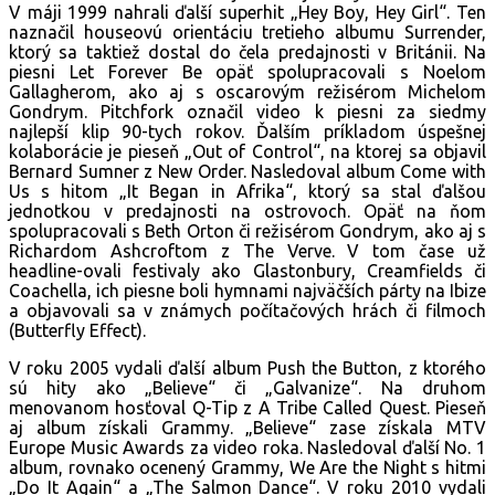
V máji 1999 nahrali ďalší superhit „Hey Boy, Hey Girl“. Ten
naznačil houseovú orientáciu tretieho albumu Surrender,
ktorý sa taktiež dostal do čela predajnosti v Británii. Na
piesni Let Forever Be opäť spolupracovali s Noelom
Gallagherom, ako aj s oscarovým režisérom Michelom
Gondrym. Pitchfork označil video k piesni za siedmy
najlepší klip 90-tych rokov. Ďalším príkladom úspešnej
kolaborácie je pieseň „Out of Control“, na ktorej sa objavil
Bernard Sumner z New Order. Nasledoval album Come with
Us s hitom „It Began in Afrika“, ktorý sa stal ďalšou
jednotkou v predajnosti na ostrovoch. Opäť na ňom
spolupracovali s Beth Orton či režisérom Gondrym, ako aj s
Richardom Ashcroftom z The Verve. V tom čase už
headline-ovali festivaly ako Glastonbury, Creamfields či
Coachella, ich piesne boli hymnami najväčších párty na Ibize
a objavovali sa v známych počítačových hrách či filmoch
(Butterfly Effect).
V roku 2005 vydali ďalší album Push the Button, z ktorého
sú hity ako „Believe“ či „Galvanize“. Na druhom
menovanom hosťoval Q-Tip z A Tribe Called Quest. Pieseň
aj album získali Grammy. „Believe“ zase získala MTV
Europe Music Awards za video roka. Nasledoval ďalší No. 1
album, rovnako ocenený Grammy, We Are the Night s hitmi
„Do It Again“ a „The Salmon Dance“. V roku 2010 vydali