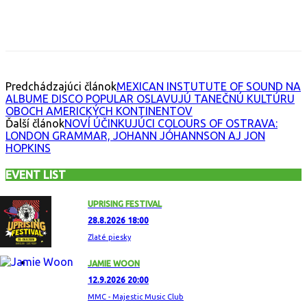
Facebook
X
Email
Print
Copy 
Predchádzajúci článok
MEXICAN INSTUTUTE OF SOUND NA
ALBUME DISCO POPULAR OSLAVUJÚ TANEČNÚ KULTÚRU
OBOCH AMERICKÝCH KONTINENTOV
Ďalší článok
NOVÍ ÚČINKUJÚCI COLOURS OF OSTRAVA:
LONDON GRAMMAR, JOHANN JÓHANNSON AJ JON
HOPKINS
EVENT LIST
UPRISING FESTIVAL
28.8.2026 18:00
Zlaté piesky
JAMIE WOON
12.9.2026 20:00
MMC - Majestic Music Club