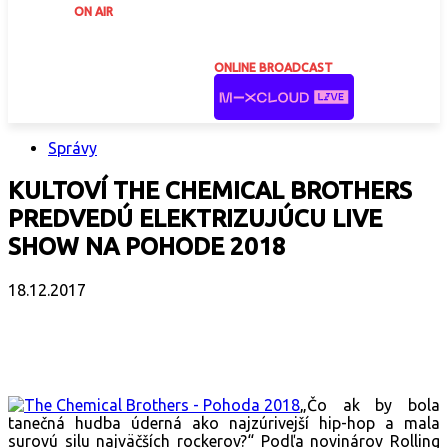
ON AIR
ONLINE BROADCAST
Správy
KULTOVÍ THE CHEMICAL BROTHERS
PREDVEDÚ ELEKTRIZUJÚCU LIVE
SHOW NA POHODE 2018
18.12.2017
Facebook
X
Email
Print
Copy 
„Čo ak by bola
tanečná hudba úderná ako najzúrivejší hip-hop a mala
surovú silu najväčších rockerov?“ Podľa novinárov Rolling