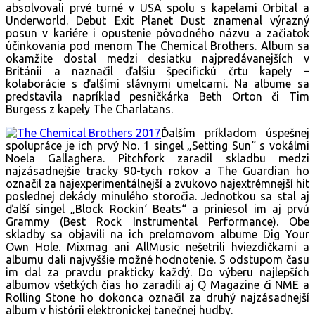
absolvovali prvé turné v USA spolu s kapelami Orbital a
Underworld. Debut Exit Planet Dust znamenal výrazný
posun v kariére i opustenie pôvodného názvu a začiatok
účinkovania pod menom The Chemical Brothers. Album sa
okamžite dostal medzi desiatku najpredávanejších v
Británii a naznačil ďalšiu špecifickú črtu kapely –
kolaborácie s ďalšími slávnymi umelcami. Na albume sa
predstavila napríklad pesničkárka Beth Orton či Tim
Burgess z kapely The Charlatans.
Ďalším príkladom úspešnej
spolupráce je ich prvý No. 1 singel „Setting Sun“ s vokálmi
Noela Gallaghera. Pitchfork zaradil skladbu medzi
najzásadnejšie tracky 90-tych rokov a The Guardian ho
označil za najexperimentálnejší a zvukovo najextrémnejší hit
poslednej dekády minulého storočia. Jednotkou sa stal aj
ďalší singel „Block Rockin‘ Beats“ a priniesol im aj prvú
Grammy (Best Rock Instrumental Performance). Obe
skladby sa objavili na ich prelomovom albume Dig Your
Own Hole. Mixmag ani AllMusic nešetrili hviezdičkami a
albumu dali najvyššie možné hodnotenie. S odstupom času
im dal za pravdu prakticky každý. Do výberu najlepších
albumov všetkých čias ho zaradili aj Q Magazine či NME a
Rolling Stone ho dokonca označil za druhý najzásadnejší
album v histórii elektronickej tanečnej hudby.