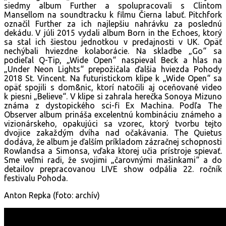
siedmy album Further a spolupracovali s Clintom
Mansellom na soundtracku k filmu Čierna labuť. Pitchfork
označil Further za ich najlepšiu nahrávku za poslednú
dekádu. V júli 2015 vydali album Born in the Echoes, ktorý
sa stal ich šiestou jednotkou v predajnosti v UK. Opäť
nechýbali hviezdne kolaborácie. Na skladbe „Go“ sa
podieľal Q-Tip, „Wide Open“ naspieval Beck a hlas na
„Under Neon Lights“ prepožičala ďalšia hviezda Pohody
2018 St. Vincent. Na futuristickom klipe k „Wide Open“ sa
opäť spojili s dom&nic, ktorí natočili aj oceňované video
k piesni „Believe“. V klipe si zahrala herečka Sonoya Mizuno
známa z dystopického sci-fi Ex Machina. Podľa The
Observer album prináša excelentnú kombináciu známeho a
vizionárskeho, opakujúci sa vzorec, ktorý tvorbu tejto
dvojice zakaždým dvíha nad očakávania. The Quietus
dodáva, že album je ďalším príkladom zázračnej schopnosti
Rowlandsa a Simonsa, vďaka ktorej učia prístroje spievať.
Sme veľmi radi, že svojimi „čarovnými mašinkami“ a do
detailov prepracovanou LIVE show odpália 22. ročník
festivalu Pohoda.
Anton Repka (foto: archív)