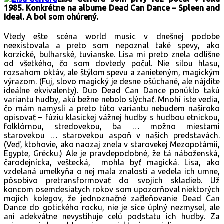
1985. Konkrétne na albume Dead Can Dance – Spleen and
Ideal. A bol som ohúrený.
Vtedy ešte scéna world music v dnešnej podobe
neexistovala a preto som nepoznal také spevy, ako
korzické, bulharské, tuvianske. Lisa mi preto znela odlišne
od všetkého, čo som dovtedy počul. Nie silou hlasu,
rozsahom oktáv, ale štýlom spevu a zanieteným, magickým
výrazom. (Fuj, slovo magický je desne ošúchané, ale nájdite
ideálne ekvivalenty). Duo Dead Can Dance ponúklo takú
variantu hudby, akú bežne nebolo slýchať. Mnohí iste vedia,
čo mám namysli a preto túto variantu nebudem naširoko
opisovať – fúziu klasickej vážnej hudby s hudbou etnickou,
folklórnou, stredovekou, ba … možno miestami
starovekou … starovekou aspoň v našich predstavách.
(Veď, ktohovie, ako naozaj znela v starovekej Mezopotámii,
Egypte, Grécku.) Ale je pravdepodobné, že tá náboženská,
čarodejnícka, veštecká, mohla byť magická. Lisa, ako
vzdelaná umelkyňa o nej mala znalosti a vedela ich umne,
pôsobivo pretransformovať do svojich skladieb. Už
koncom osemdesiatych rokov som upozorňoval niektorých
mojich kolegov, že jednoznačné začleňovanie Dead Can
Dance do gotického rocku, nie je síce úplný nezmysel, ale
ani adekvátne nevystihuje celú podstatu ich hudby. Za