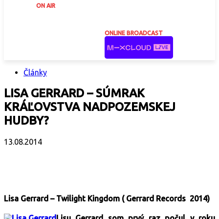
ON AIR
ONLINE BROADCAST
Články
LISA GERRARD – SÚMRAK
KRÁĽOVSTVA NADPOZEMSKEJ
HUDBY?
13.08.2014
Facebook
X
Email
Print
Copy 
Lisa Gerrard – Twilight Kingdom ( Gerrard Records 2014)
Lisu Gerrard som prvý raz počul v roku