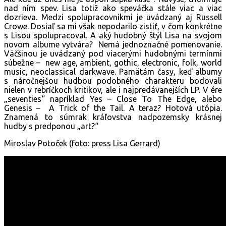
nad ním spev. Lisa totiž ako speváčka stále viac a viac
dozrieva. Medzi spolupracovníkmi je uvádzaný aj Russell
Crowe. Dosiaľ sa mi však nepodarilo zistiť, v čom konkrétne
s Lisou spolupracoval. A aký hudobný štýl Lisa na svojom
novom albume vytvára? Nemá jednoznačné pomenovanie.
Väčšinou je uvádzaný pod viacerými hudobnými termínmi
súbežne – new age, ambient, gothic, electronic, folk, world
music, neoclassical darkwave. Pamätám časy, keď albumy
s náročnejšou hudbou podobného charakteru bodovali
nielen v rebríčkoch kritikov, ale i najpredávanejších LP. V ére
„seventies“ napríklad Yes – Close To The Edge, alebo
Genesis – A Trick of the Tail. A teraz? Hotová utópia.
Znamená to súmrak kráľovstva nadpozemsky krásnej
hudby s predponou „art?“
Miroslav Potoček (foto: press Lisa Gerrard)