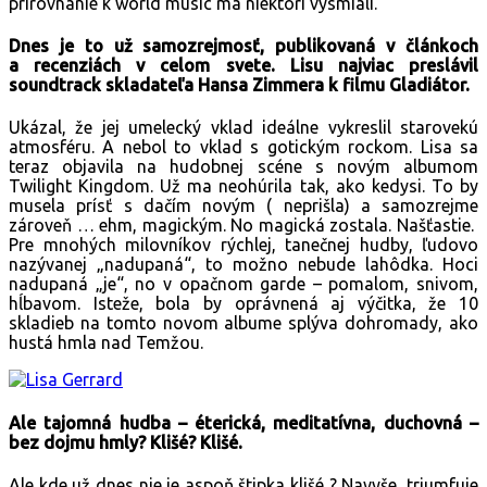
prirovnanie k world music ma niektorí vysmiali.
Dnes je to už samozrejmosť, publikovaná v článkoch
a recenziách v celom svete. Lisu najviac preslávil
soundtrack skladateľa Hansa Zimmera k filmu Gladiátor.
Ukázal, že jej umelecký vklad ideálne vykreslil starovekú
atmosféru. A nebol to vklad s gotickým rockom. Lisa sa
teraz objavila na hudobnej scéne s novým albumom
Twilight Kingdom. Už ma neohúrila tak, ako kedysi. To by
musela prísť s dačím novým ( neprišla) a samozrejme
zároveň … ehm, magickým. No magická zostala. Našťastie.
Pre mnohých milovníkov rýchlej, tanečnej hudby, ľudovo
nazývanej „nadupaná“, to možno nebude lahôdka. Hoci
nadupaná „je“, no v opačnom garde – pomalom, snivom,
hĺbavom. Isteže, bola by oprávnená aj výčitka, že 10
skladieb na tomto novom albume splýva dohromady, ako
hustá hmla nad Temžou.
Ale tajomná hudba – éterická, meditatívna, duchovná –
bez dojmu hmly? Klišé? Klišé.
Ale kde už dnes nie je aspoň štipka klišé ? Navyše, triumfuje