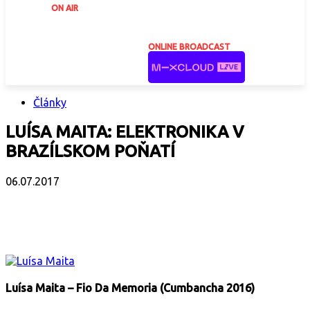
ON AIR
ONLINE BROADCAST
Články
LUÍSA MAITA: ELEKTRONIKA V
BRAZÍLSKOM POŇATÍ
06.07.2017
Facebook
X
Email
Print
Copy 
Luísa Maita – Fio Da Memoria (Cumbancha 2016)