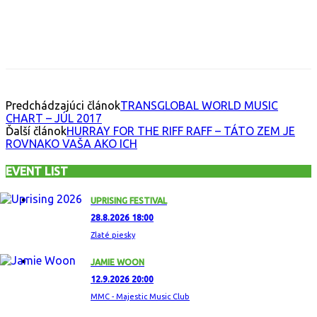
Facebook
X
Email
Print
Copy 
Predchádzajúci článok
TRANSGLOBAL WORLD MUSIC
CHART – JÚL 2017
Ďalší článok
HURRAY FOR THE RIFF RAFF – TÁTO ZEM JE
ROVNAKO VAŠA AKO ICH
EVENT LIST
UPRISING FESTIVAL
28.8.2026 18:00
Zlaté piesky
JAMIE WOON
12.9.2026 20:00
MMC - Majestic Music Club