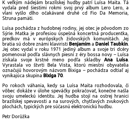
K veľkým nádejám brazílskej hudby patrí Luísa Maita. Tá
vydala pred šiestimi rokmi svoj prvý album Lero Lero, a
vlani vyšlo dlho očakávané druhé cd Fio Da Memoria,
Struna pamäti.
Luísa pochádza z hudobnej rodiny, jej otec je pôvodom zo
Sýrie. Matka je profesiou úspešná koncertná producentka,
predkov má v európskych židovských komunitách. Jej
bratia sú dobre známi klaviristi
Benjamim
a
Daniel Taubkin
.
Jej otec vydal v roku 1971 jediný album a svoje tri dcéry
pomenoval podľa slávnych piesní z éry bossa novy – Luísa
získala svoje krstné meno podľa skladby
Ana Luísa
.
Vyrastala vo štvrti Bela Vista, ktorú miestni obyvatelia
označujú hovorovým názvom Bixiga – pochádza odtiaľ aj
vynikajúca skupina
Bixiga 70
.
Po rokoch váhania, kedy sa Luísa Maita rozhodovala, či
vôbec dokáže v úlohe speváčky pokračovať, konečne našla
svoju umeleckú identitu. Jej hudba stojí na ostrej hranici
brazílskej spevavosti a na surových, chytľavých zvukových
plochách, typických pre súčasnú elektronickú hudbu.
Petr Dorůžka