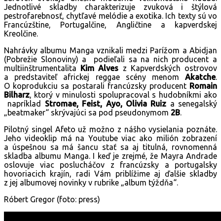
Jednotlivé skladby charakterizuje zvuková i štýlová
pestrofarebnosť, chytľavé melódie a exotika. Ich texty sú vo
Francúzštine, Portugalčine, Angličtine a kapverdskej
Kreolčine.
Nahrávky albumu Manga vznikali medzi Parížom a Abidjan
(Pobrežie Slonoviny) a podieľali sa na nich producent a
multiinštrumentalita
Kim Alves
z Kapverdských ostrovov
a predstaviteľ africkej reggae scény menom
Akatche
.
O koprodukciu sa postarali francúzsky producent
Romain
Bilharz
, ktorý v minulosti spolupracoval s hudobníkmi ako
napríklad
Stromae, Feist, Ayo, Olivia Ruiz
a senegalský
„beatmaker“ skrývajúci sa pod pseudonymom
2B
.
Pilotný singel Afeto už možno z nášho vysielania poznáte.
Jeho videoklip má na Youtube viac ako milión zobrazení
a úspešnou sa má šancu stať sa aj titulná, rovnomenná
skladba albumu Manga. I keď je zrejmé, že Mayra Andrade
oslovuje viac poslucháčov z francúzsky a portugalsky
hovoriacich krajín, radi Vám priblížime aj ďalšie skladby
z jej albumovej novinky v rubrike „album týždňa“.
Róbert Gregor (foto: press)