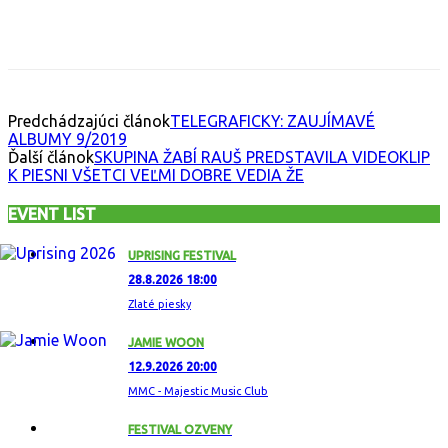
Facebook
X
Email
Print
Copy 
Predchádzajúci článok
TELEGRAFICKY: ZAUJÍMAVÉ
ALBUMY 9/2019
Ďalší článok
SKUPINA ŽABÍ RAUŠ PREDSTAVILA VIDEOKLIP
K PIESNI VŠETCI VEĽMI DOBRE VEDIA ŽE
EVENT LIST
UPRISING FESTIVAL
28.8.2026 18:00
Zlaté piesky
JAMIE WOON
12.9.2026 20:00
MMC - Majestic Music Club
FESTIVAL OZVENY