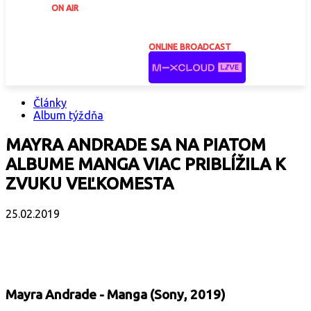
ON AIR
ONLINE BROADCAST
Články
Album týždňa
MAYRA ANDRADE SA NA PIATOM
ALBUME MANGA VIAC PRIBLÍŽILA K
ZVUKU VEĽKOMESTA
25.02.2019
Facebook
X
Email
Print
Copy 
Mayra Andrade - Manga (Sony, 2019)