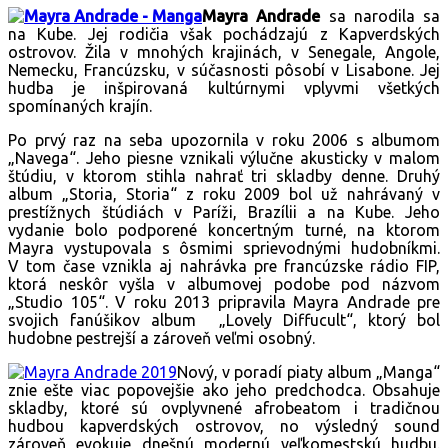
Mayra Andrade
sa narodila sa
na Kube. Jej rodičia však pochádzajú z Kapverdských
ostrovov. Žila v mnohých krajinách, v Senegale, Angole,
Nemecku, Francúzsku, v súčasnosti pôsobí v Lisabone. Jej
hudba je inšpirovaná kultúrnymi vplyvmi všetkých
spomínaných krajín.
Po prvý raz na seba upozornila v roku 2006 s albumom
„Navega“. Jeho piesne vznikali výlučne akusticky v malom
štúdiu, v ktorom stihla nahrať tri skladby denne. Druhý
album „Storia, Storia“ z roku 2009 bol už nahrávaný v
prestížnych štúdiách v Paríži, Brazílii a na Kube. Jeho
vydanie bolo podporené koncertným turné, na ktorom
Mayra vystupovala s ôsmimi sprievodnými hudobníkmi.
V tom čase vznikla aj nahrávka pre francúzske rádio FIP,
ktorá neskôr vyšla v albumovej podobe pod názvom
„Studio 105“. V roku 2013 pripravila Mayra Andrade pre
svojich fanúšikov album „Lovely Diffucult“, ktorý bol
hudobne pestrejší a zároveň veľmi osobný.
Nový, v poradí piaty album „Manga“
znie ešte viac popovejšie ako jeho predchodca. Obsahuje
skladby, ktoré sú ovplyvnené afrobeatom i tradičnou
hudbou kapverdských ostrovov, no výsledný sound
zároveň evokuje dnešnú modernú veľkomestskú hudbu.