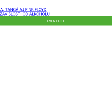
ČA, TANGÁ AJ PINK FLOYD
U ZÁVISLOSTI OD ALKOHOLU
EVENT LIST