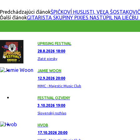
Predchádzajúci článok
ŠPIČKOVÍ HUSLISTI, VEĽA ŠOSTAKOVI
Ďalší článok
GITARISTA SKUPINY PIXIES NASTÚPIL NA LIEČB
UPRISING FESTIVAL
28.8.2026 18:00
Zlaté piesky
JAMIE WOON
12.9.2026 20:00
MMC - Majestic Music Club
FESTIVAL OZVENY
3.10.2026 19:00
Slovenský rozhlas
HVOB
17.10.2026 20:00