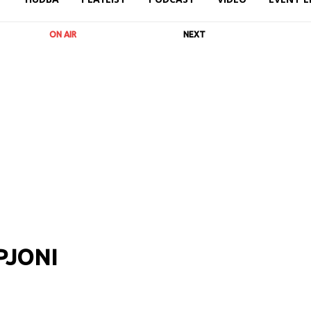
ON AIR
NEXT
PJONI