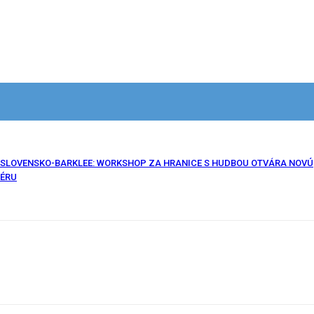
SLOVENSKO-BARKLEE: WORKSHOP ZA HRANICE S HUDBOU OTVÁRA NOVÚ
ÉRU
Facebook
X
Email
Print
Copy U