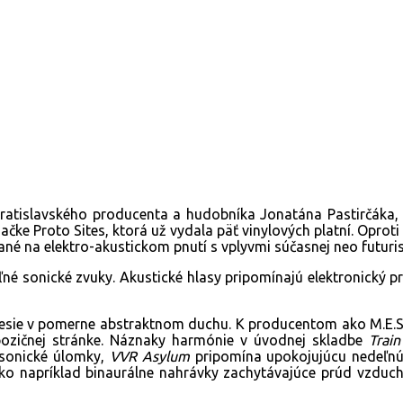
RL
ratislavského producenta a hudobníka Jonatána Pastirčáka,
ačke Proto Sites, ktorá už vydala päť vinylových platní. Opro
é na elektro-akustickom pnutí s vplyvmi súčasnej neo futurist
 sonické zvuky. Akustické hlasy pripomínajú elektronický pr
sie v pomerne abstraktnom duchu. K producentom ako M.E.S.H
pozičnej stránke. Náznaky harmónie v úvodnej skladbe
Trai
sonické úlomky,
VVR Asylum
pripomína upokojujúcu nedeľnú
ko napríklad binaurálne nahrávky zachytávajúce prúd vzduchu