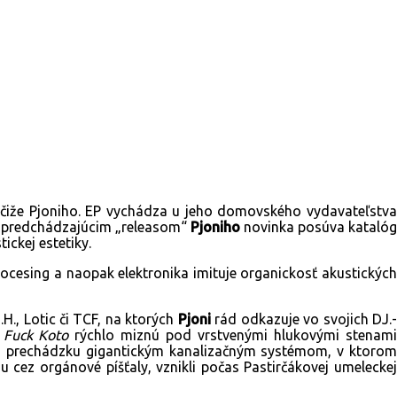
 čiže Pjoniho. EP vychádza u jeho domovského vydavateľstv
ti predchádzajúcim „releasom“
Pjoniho
novinka posúva kataló
ickej estetiky.
ocesing a naopak elektronika imituje organickosť akustických
., Lotic či TCF, na ktorých
Pjoni
rád odkazuje vo svojich DJ.
n Fuck Koto
rýchlo miznú pod vrstvenými hlukovými stenam
 prechádzku gigantickým kanalizačným systémom, v ktoro
 cez orgánové píšťaly, vznikli počas Pastirčákovej umeleckej