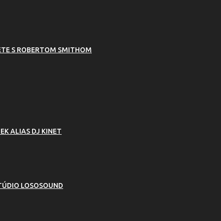
RETE S ROBERTOM SMITHOM
K ALIAS DJ KINET
ŠTÚDIO LOSOSOUND