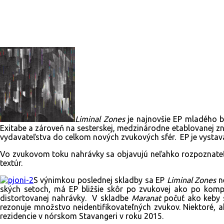
Facebook
X
Email
Print
Copy U
Liminal Zones
je najnovšie EP mladého b
Exitabe a zároveň na sesterskej, medzinárodne etablovanej zn
vydavateľstva do celkom nových zvukových sfér. EP je vystavan
Vo zvukovom toku nahrávky sa objavujú neľahko rozpoznateľné
textúr.
S výnimkou poslednej skladby sa EP
Liminal Zones
ne
ských setoch, má EP bližšie skôr po zvukovej ako po kom
distortovanej nahrávky. V skladbe
Maranat
počuť ako keby 
rezonuje množstvo neidentifikovateľných zvukov. Niektoré, a
rezidencie v nórskom Stavangeri v roku 2015.