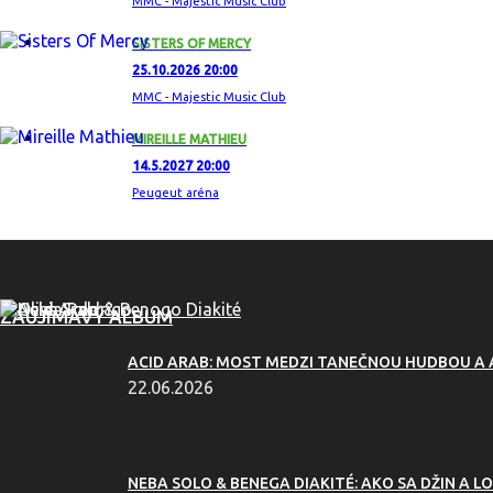
MMC - Majestic Music Club
SISTERS OF MERCY
25.10.2026 20:00
MMC - Majestic Music Club
MIREILLE MATHIEU
14.5.2027 20:00
Peugeut aréna
ZAUJÍMAVÝ ALBUM
ACID ARAB: MOST MEDZI TANEČNOU HUDBOU A
22.06.2026
NEBA SOLO & BENEGA DIAKITÉ: AKO SA DŽIN A LO