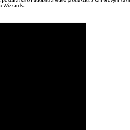
kály, postaral sa o hudobnú a video produkciu. S kamerovým
o Wizzards
.