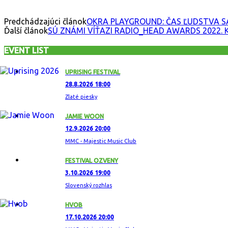
Predchádzajúci článok
OKRA PLAYGROUND: ČAS ĽUDSTVA S
Ďalší článok
SÚ ZNÁMI VÍŤAZI RADIO_HEAD AWARDS 2022. 
EVENT LIST
UPRISING FESTIVAL
28.8.2026 18:00
Zlaté piesky
JAMIE WOON
12.9.2026 20:00
MMC - Majestic Music Club
FESTIVAL OZVENY
3.10.2026 19:00
Slovenský rozhlas
HVOB
17.10.2026 20:00