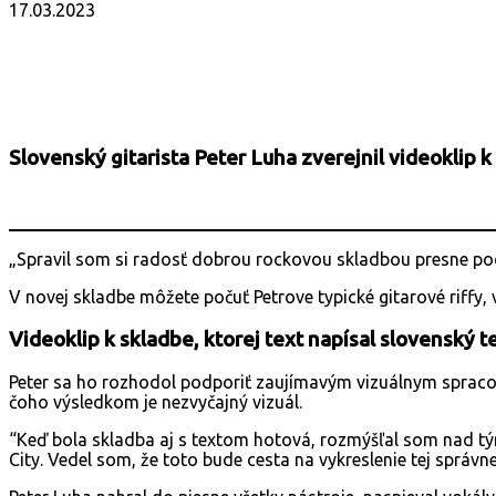
17.03.2023
Facebook
X
Email
Print
Copy 
Slovenský gitarista Peter Luha zverejnil videoklip 
„Spravil som si radosť dobrou rockovou skladbou presne pod
V novej skladbe môžete počuť Petrove typické gitarové riffy,
Videoklip k skladbe, ktorej text napísal slovenský 
Peter sa ho rozhodol podporiť zaujímavým vizuálnym spracov
čoho výsledkom je nezvyčajný vizuál.
“Keď bola skladba aj s textom hotová, rozmýšľal som nad tým,
City. Vedel som, že toto bude cesta na vykreslenie tej správne