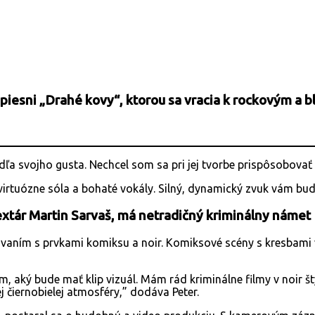
URL
k piesni „Drahé kovy“, ktorou sa vracia k rockovým 
ľa svojho gusta. Nechcel som sa pri jej tvorbe prispôsobova
 virtuózne sóla a bohaté vokály. Silný, dynamický zvuk vám bu
textár Martin Sarvaš, má netradičný kriminálny námet
aním s prvkami komiksu a noir. Komiksové scény s kresbami v
 aký bude mať klip vizuál. Mám rád kriminálne filmy v noir štý
j čiernobielej atmosféry,” dodáva Peter.