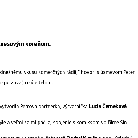
a bluesovým koreňom.
ť dnešnému vkusu komerčných rádií,“ hovorí s úsmevom Peter.
de pulzovať celým telom.
ytvorila Petrova partnerka, výtvarníčka
Lucia Černeková
,
le a veľmi sa mi páči aj spojenie s komiksom vo filme Sin