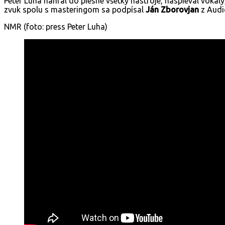
Peter Luha nahral do piesne všetky nástroje, naspieval vo
zvuk spolu s masteringom sa podpísal
Ján Zborovjan
z Audi
NMR (foto: press Peter Luha)