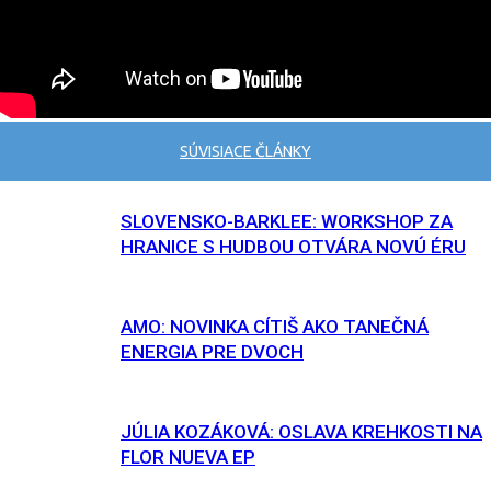
SÚVISIACE ČLÁNKY
SLOVENSKO-BARKLEE: WORKSHOP ZA
HRANICE S HUDBOU OTVÁRA NOVÚ ÉRU
AMO: NOVINKA CÍTIŠ AKO TANEČNÁ
ENERGIA PRE DVOCH
JÚLIA KOZÁKOVÁ: OSLAVA KREHKOSTI NA
FLOR NUEVA EP