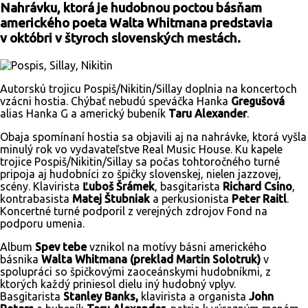
Nahrávku, ktorá je hudobnou poctou básňam
amerického poeta Walta Whitmana predstavia
v októbri v štyroch slovenských mestách.
Autorskú trojicu Pospiš/Nikitin/Sillay doplnia na koncertoch
vzácni hostia. Chýbať nebudú speváčka Hanka
Gregušová
alias Hanka G a americký bubeník
Taru Alexander
.
Obaja spomínaní hostia sa objavili aj na nahrávke, ktorá vyšla
minulý rok vo vydavateľstve Real Music House. Ku kapele
trojice Pospiš/Nikitin/Sillay sa počas tohtoročného turné
pripoja aj hudobníci zo špičky slovenskej, nielen jazzovej,
scény. Klavirista
Ľuboš Šrámek
, basgitarista
Richard Csino
,
kontrabasista
Matej Štubniak
a perkusionista
Peter Raitl
.
Koncertné turné podporil z verejných zdrojov Fond na
podporu umenia.
Album
Spev tebe
vznikol na motívy básni amerického
básnika
Walta Whitmana
(preklad Martin Solotruk)
v
spolupráci so špičkovými zaoceánskymi hudobníkmi, z
ktorých každý priniesol dielu iný hudobný vplyv.
Basgitarista
Stanley Banks
,
klavirista a organista
John