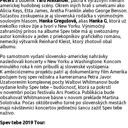
Peters
a bubeník
Taru Alexander
, patria k výrazným menám
americkej hudobnej scény. Okrem iných hrali s umelcami ako
Alicia Keys, Etta James, Aretha Franklin alebo George Benson.
Súčasťou zoskupenia je aj slovenská rodáčka s výnimočným
soulovým hlasom,
Hanka Gregušová
,
alias
Hanka G
, ktorá už
niekoľko rokov žije a tvorí v New Yorku. Výnimočný
zahraničný prínos na albume Spev tebe má aj svetoznámy
autor komiksov a jeden z priekopníkov grafického románu,
nemecký výtvarník Reinhard Kleist, ktorý zhotovil obal
albumu.
Po samotnom vydaní slovensko-americkej nahrávky
nasledovali koncerty v New Yorku a Washingtone. Koncom
minulého roka k nim pribudli aj slovenské vystúpenia.
K ambicióznemu projektu patrí aj dokumentárny film Amerika
počujem tvoj spev režiséra a kameramana Petra Javor.
Uzatvorením komplexnej pocty Waltovi Whitmanovi bude
vydanie knihy Spev tebe – budúcnosť, ktorá sa pokrstí
v novembri počas festivalu Ars Poetica. Publikácia bude
obsahovať Whitmanove básne v novom preklade Martina
Solotruka. Počas októbrového turné po slovenských mestách
majú návštevníci koncertov jedinečnú šancu zažiť Spev tebe
naživo.
Spev tebe 2019 Tour: