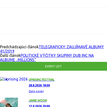
Facebook
X
Email
Print
Copy U
Predchádzajúci článok
TELEGRAFICKY: ZAUJÍMAVÉ ALBUMY
41/2019
Ďalší článok
POLITICKÉ VÝČITKY SKUPINY DUB INC NA
ALBUME „MILLIONS“
EVENT LIST
UPRISING FESTIVAL
28.8.2026 18:00
Zlaté piesky
JAMIE WOON
12.9.2026 20:00