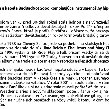
e a kapela BadBadNotGood kombinujúca inštrumentálny hip
jom vzniku pred 30-timi rokmi stala jednou z najvýraznejš
mov žánru či celkovo deväťdesiatych rokov. Po 21-ročnej pre
ow’s Shore, ktoré je podľa Pitchforku dôkazom, že nezaspali
torá začiatkom deväťdesiatych rokov formovala britskú gitaro
roku 1988 na Cheney School, kde sa podieľali na školských h
é demo sa dostalo do rúk
Jima Reida z The Jesus and Mary C
a 1990 vydali tri EP Ride, Play a Fall, pričom všetky tri sa
kov. V marci 1991 vydali EP Today Forever a o rok neskôr druh
va albumy na tretie a piate miesto v rebríčku najlepších shoeg
ech ale nijako neodzrkadľoval napätú situáciu v kapele. Tá bo
rdenerova a druhá Bellova). Nezhody vyvrcholili pri nahrávan
ledne basgitaristom v kapele
Oasis
a Mark Gardener, Laurence
výraznému zlepšeniu vzťahov. V roku 2001 si spolu zahrali v rá
umov. Fanúšikovia si na zjednotenie museli počkať až do roku
Weather Diaries a novými skladbami potešili fanúšikov aj n
Priniesla zvukové predávkovanie, výrazné efektové gitary, basy,
tých najhlučnejších pasážach sa vždy vrátili k tomu, v čom bol
ín.