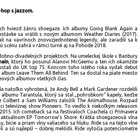
-hop s jazzom.
ích hviezd žánru shoegaze. Ich albumy Going Blank Again a
stávke sa vrátili s novým albumom Weather Diaries (2017).
 na vavrínoch znovuzjednotenej legendy, ale zaradili sa k
vú scénu zahrá v rámci turné aj na Pohode 2018.
udobno-divadelných projektoch. Na umeleckej škole v Banbury
hain
, ktorý ho posunul Alanovi McGeemu a ten ich okamžite
 dostali do UK top 75. Koncom toho istého roka vydali debut
ý album Leave Them All Behind. Ten sa dostal na piate miesto
azeových albumov všetkých čias.
la natoľko vyhrotená, že Andy Bell a Mark Gardener rozdelili
í albumu Tarantula, ktorý sa stal „pohrobkom“ kapely, keďže
 Colbert a Sam Williams založili The Animalhouse. Rozpad
mci televíznej show Pioneers. To viedlo k niekoľkým releasom
 2015. Ich comeback sa na festivaloch Coachela ci Primavera
a aktuálnom EP Tomorrow’s Shore. Krátka shoegazeová vlna
 bicie a priam vlny valiaceho sa hluku. Ride sa na tejto vlne
i a sú najlepší – dobrej melódii. Ride vytočia potenciometre