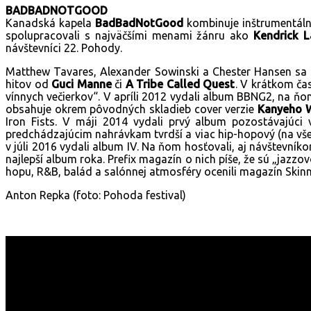
BADBADNOTGOOD
Kanadská kapela
BadBadNotGood
kombinuje inštrumentálny
spolupracovali s najväčšími menami žánru ako
Kendrick L
návštevníci 22. Pohody.
Matthew Tavares, Alexander Sowinski a Chester Hansen sa 
hitov od
Guci Manne
či
A Tribe Called Quest
. V krátkom ča
vínnych večierkov“. V apríli 2012 vydali album BBNG2, na ňom 
obsahuje okrem pôvodných skladieb cover verzie
Kanyeho W
Iron Fists. V máji 2014 vydali prvý album pozostávajúci 
predchádzajúcim nahrávkam tvrdší a viac hip-hopový (na vše
v júli 2016 vydali album IV. Na ňom hosťovali, aj návštevn
najlepší album roka. Prefix magazín o nich píše, že sú „jazzov
hopu, R&B, balád a salónnej atmosféry ocenili magazín Skinn
Anton Repka (foto: Pohoda festival)