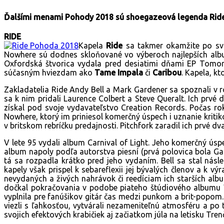
Ďalšími menami Pohody 2018 sú shoegazeová legenda Rid
RIDE
Kapela
Ride
sa takmer okamžite po svo
Nowhere sú dodnes skloňované vo výberoch najlepších albu
Oxfordská štvorica vydala pred desiatimi dňami EP Tomorr
súčasným hviezdam ako
Tame Impala
či
Caribou
. Kapela, k
Zakladatelia Ride Andy Bell a Mark Gardener sa spoznali v 
sa k nim pridali Laurence Colbert a Steve Queralt. Ich prv
získal pod svoje vydavateľstvo Creation Records. Počas rok
Nowhere, ktorý im priniesol komerčný úspech i uznanie kriti
v britskom rebríčku predajnosti. Pitchfork zaradil ich prvé d
V lete 95 vydali album Carnival of Light. Jeho komerčný úsp
album napoly podľa autorstva piesní (prvá polovica bola Ga
tá sa rozpadla krátko pred jeho vydaním. Bell sa stal nás
kapely však prispel k sebareflexii jej bývalých členov a k 
nevydaných a živých nahrávok či reedíciam ich starších alb
dočkal pokračovania v podobe piateho štúdiového albumu 
vyplnila pre fanúšikov gitár čas medzi punkom a brit-popom. 
viezli s ľahkosťou, vytvárali nezameniteľnú atmosféru a po 
svojich efektových krabičiek aj začiatkom júla na letisku Trenč