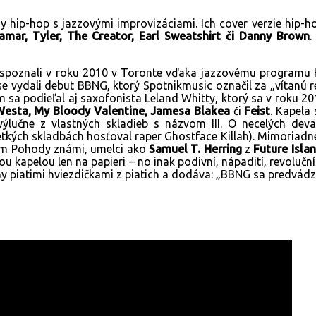
 hip-hop s jazzovými improvizáciami. Ich cover verzie hip-h
amar, Tyler, The Creator, Earl Sweatshirt či Danny Brown
.
spoznali v roku 2010 v Toronte vďaka jazzovému programu Hu
se vydali debut BBNG, ktorý Spotnikmusic označil za „vítanú 
sa podieľal aj saxofonista Leland Whitty, ktorý sa v roku 2016
esta, My Bloody Valentine, Jamesa Blakea
či
Feist
. Kapela
výlučne z vlastných skladieb s názvom III. O necelých devä
tkých skladbách hosťoval raper Ghostface Killah). Mimoriadne 
íkom Pohody známi, umelci ako
Samuel T. Herring
z
Future Isla
ou kapelou len na papieri – no inak podivní, nápadití, revoluční
y piatimi hviezdičkami z piatich a dodáva: „BBNG sa predvádz