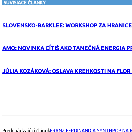
SÚVISIACE ČLÁNKY
SLOVENSKO-BARKLEE: WORKSHOP ZA HRANICE
AMO: NOVINKA CÍTIŠ AKO TANEČNÁ ENERGIA P
JÚLIA KOZÁKOVÁ: OSLAVA KREHKOSTI NA FLOR
Facebook
X
Email
Print
Copy 
Predchádzajúci článok
FRANZ FERDINAND A SYNTHPOP NA 