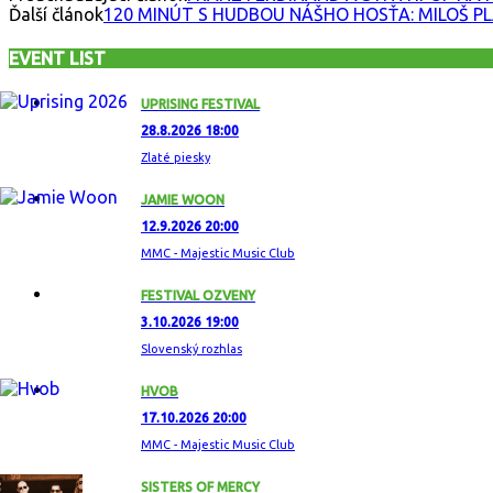
Ďalší článok
120 MINÚT S HUDBOU NÁŠHO HOSŤA: MILOŠ P
EVENT LIST
UPRISING FESTIVAL
28.8.2026 18:00
Zlaté piesky
JAMIE WOON
12.9.2026 20:00
MMC - Majestic Music Club
FESTIVAL OZVENY
3.10.2026 19:00
Slovenský rozhlas
HVOB
17.10.2026 20:00
MMC - Majestic Music Club
SISTERS OF MERCY