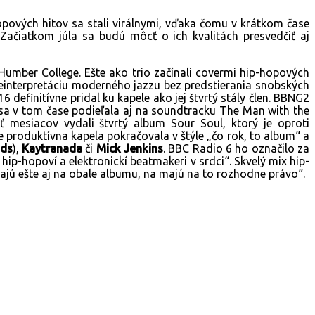
opových hitov sa stali virálnymi, vďaka čomu v krátkom čase
 Začiatkom júla sa budú môcť o ich kvalitách presvedčiť aj
mber College. Ešte ako trio začínali covermi hip-hopových
reinterpretáciu moderného jazzu bez predstierania snobských
 definitívne pridal ku kapele ako jej štvrtý stály člen. BBNG2
 sa v tom čase podieľala aj na soundtracku The Man with the
ť mesiacov vydali štvrtý album Sour Soul, ktorý je oproti
produktívna kapela pokračovala v štýle „čo rok, to album“ a
nds
),
Kaytranada
či
Mick Jenkins
. BBC Radio 6 ho označilo za
 hip-hopoví a elektronickí beatmakeri v srdci“. Skvelý mix hip-
ajú ešte aj na obale albumu, na majú na to rozhodne právo“.