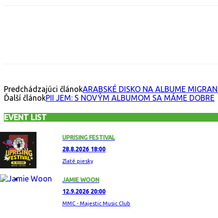
Facebook
X
Email
Print
Copy 
Predchádzajúci článok
ARABSKÉ DISKO NA ALBUME MIGRAN
Ďalší článok
PII JEM: S NOVÝM ALBUMOM SA MÁME DOBRE
EVENT LIST
UPRISING FESTIVAL
28.8.2026 18:00
Zlaté piesky
JAMIE WOON
12.9.2026 20:00
MMC - Majestic Music Club