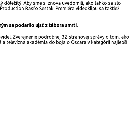
aký dôležitý. Aby sme si znova uvedomili, ako ľahko sa zlo
Production Rasťo Šesták. Premiéra videoklipu sa taktiež
ým sa podarilo ujsť z tábora smrti.
evidel. Zverejnenie podrobnej 32-stranovej správy o tom, ako
a televízna akadémia do boja o Oscara v kategórii najlepší