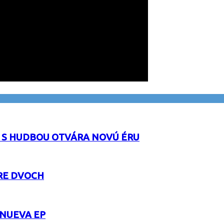
 S HUDBOU OTVÁRA NOVÚ ÉRU
RE DVOCH
 NUEVA EP