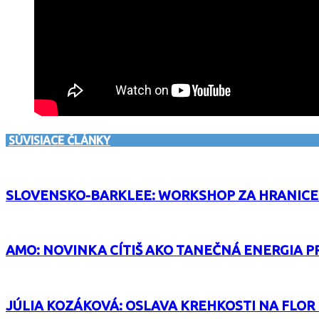
SÚVISIACE ČLÁNKY
SLOVENSKO-BARKLEE: WORKSHOP ZA HRANICE
AMO: NOVINKA CÍTIŠ AKO TANEČNÁ ENERGIA P
JÚLIA KOZÁKOVÁ: OSLAVA KREHKOSTI NA FLOR