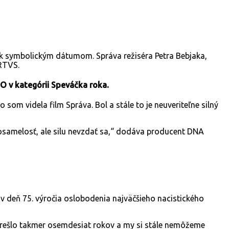
 k symbolickým dátumom. Správa režiséra Petra Bebjaka,
 RTVS.
O v kategórii Speváčka roka.
som videla film Správa. Bol a stále to je neuveriteľne silný
, osamelosť, ale silu nevzdať sa,“ dodáva producent DNA
 v deň 75. výročia oslobodenia najväčšieho nacistického
. Prešlo takmer osemdesiat rokov a my si stále nemôžeme