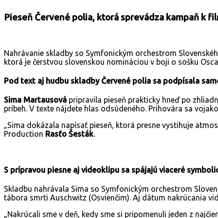
Pieseň Červené polia, ktorá sprevádza kampaň k fi
Nahrávanie skladby so Symfonickým orchestrom Slovenského 
ktorá je čerstvou slovenskou nomináciou v boji o sošku Osc
Pod text aj hudbu skladby Červené polia sa podpísala samo
Sima Martausová
pripravila pieseň prakticky hneď po zhliadn
príbeh. V texte nájdete hlas odsúdeného. Prihovára sa vojakov
„Sima dokázala napísať pieseň, ktorá presne vystihuje atmosf
Production
Rasťo Šesták
.
S prípravou piesne aj videoklipu sa spájajú viaceré symbol
Skladbu nahrávala Sima so Symfonickým orchestrom Sloven
tábora smrti Auschwitz (Osvienčim). Aj dátum nakrúcania vid
„Nakrúcali sme v deň, kedy sme si pripomenuli jeden z najči