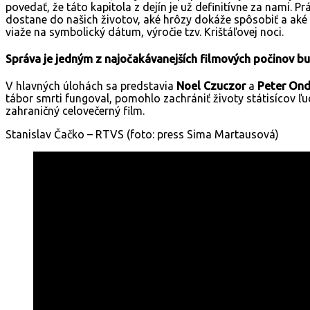
povedať, že táto kapitola z dejín je už definitívne za nami. 
dostane do našich životov, aké hrôzy dokáže spôsobiť a aké 
viaže na symbolický dátum, výročie tzv. Krištáľovej noci.
Správa je jedným z najočakávanejších filmových počinov bu
V hlavných úlohách sa predstavia
Noel Czuczor
a
Peter Ond
tábor smrti fungoval, pomohlo zachrániť životy státisícov ľ
zahraničný celovečerný film.
Stanislav Čačko – RTVS (foto: press Sima Martausová)