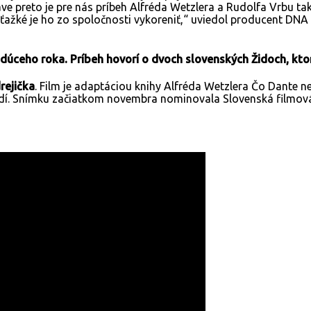
Práve preto je pre nás príbeh Alfréda Wetzlera a Rudolfa Vrbu t
ťažké je ho zo spoločnosti vykoreniť,“ uviedol producent DNA 
dúceho roka. Príbeh hovorí o dvoch slovenských Židoch, ktor
rejička
. Film je adaptáciou knihy Alfréda Wetzlera Čo Dante n
udí. Snímku začiatkom novembra nominovala Slovenská filmová 