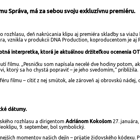
lmu Správa, má za sebou svoju exkluzívnu premiéru.
rozhlasu, deň nakrúcania klipu aj premiéra skladby sa viažu
ara, vznikla v produkcii DNA Production, koproducentom je aj
tná interpretka, ktorá je aktuálnou držiteľkou ocenenia OT
utí filmu. „Pesničku som napísala necelé dve hodiny potom, ako 
i, ktorý sa ho chystá popraviť – je jeho svedomím,“ priblížila.
éru filmu – cítiť z nej smútok, ale zároveň aj obrovskú nádej
ické dátumy.
ského rozhlasu a dirigentom
Adriánom Kokošom
27. januára,
eoklipu, 9. september, bol symbolický.
ernejších momentov našich dejín – prijatie židovského kódexu