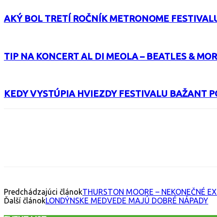
AKÝ BOL TRETÍ ROČNÍK METRONOME FESTIVAL
TIP NA KONCERT AL DI MEOLA – BEATLES & MO
KEDY VYSTÚPIA HVIEZDY FESTIVALU BAŽANT P
Facebook
X
Email
Print
Copy 
Predchádzajúci článok
THURSTON MOORE – NEKONEČNÉ EX
Ďalší článok
LONDÝNSKE MEDVEDE MAJÚ DOBRÉ NÁPADY