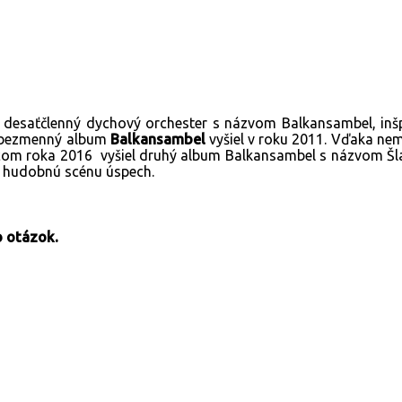
í desaťčlenný dychový orchester s názvom Balkansambel, in
ý bezmenný album
Balkansambel
vyšiel v roku 2011. Vďaka nem
Koncom roka 2016 vyšiel druhý album Balkansambel s názvom Š
kú hudobnú scénu úspech.
o otázok.