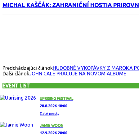
MICHAL KAŠČÁK: ZAHRANIČNÍ HOSTIA PRIROVN
Facebook
X
Email
Print
Copy 
Predchádzajúci článok
HUDOBNÉ VYKOPÁVKY Z MAROKA PO
Ďalší článok
JOHN CALE PRACUJE NA NOVOM ALBUME
EVENT LIST
UPRISING FESTIVAL
28.8.2026 18:00
Zlaté piesky
JAMIE WOON
12.9.2026 20:00