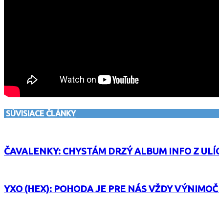
SÚVISIACE ČLÁNKY
ČAVALENKY: CHYSTÁM DRZÝ ALBUM INFO Z ULÍ
YXO (HEX): POHODA JE PRE NÁS VŽDY VÝNIMO