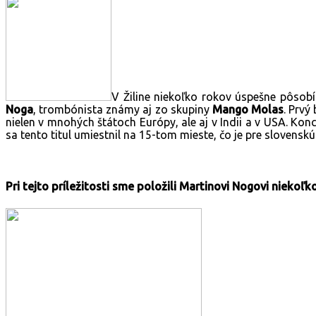
V Žiline niekoľko rokov úspešne pôsob
Noga
, trombónista známy aj zo skupiny
Mango Molas
. Prv
nielen v mnohých štátoch Európy, ale aj v Indii a v USA. 
sa tento titul umiestnil na 15-tom mieste, čo je pre slovens
Pri tejto príležitosti sme položili Martinovi Nogovi niekoľk