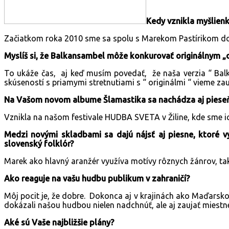
Kedy vznikla myšlien
Začiatkom roka 2010 sme sa spolu s Marekom Pastírikom dohod
Myslíš si, že Balkansambel môže konkurovať originálnym „
To ukáže čas, aj keď musím povedať, že naša verzia “ Balk
skúseností s priamymi stretnutiami s “ originálmi “ vieme zau
Na Vašom novom albume Šlamastika sa nachádza aj pieseň B
Vznikla na našom festivale HUDBA SVETA v Žiline, kde sme ic
Medzi novými skladbami sa dajú nájsť aj piesne, ktoré v
slovenský folklór?
Marek ako hlavný aranžér využíva motívy rôznych žánrov, tak
Ako reaguje na vašu hudbu publikum v zahraničí?
Môj pocit je, že dobre. Dokonca aj v krajinách ako Maďarsko
dokázali našou hudbou nielen nadchnúť, ale aj zaujať miestn
Aké sú Vaše najbližšie plány?