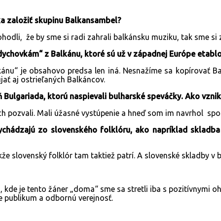
ka založiť skupinu Balkansambel?
li, že by sme si radi zahrali balkánsku muziku, tak sme si z
dychovkám“ z Balkánu, ktoré sú už v západnej Európe etabl
ánu“ je obsahovo predsa len iná. Nesnažíme sa kopírovať Balk
jať aj ostrieľaných Balkáncov.
ulgariada, ktorú naspievali bulharské speváčky. Ako vznik
h pozvali. Mali úžasné vystúpenie a hneď som im navrhol spolu
ychádzajú zo slovenského folklóru, ako napríklad skladba
že slovenský folklór tam taktiež patrí. A slovenské skladby v 
, kde je tento žáner „doma“ sme sa stretli iba s pozitívnymi o
e publikum a odbornú verejnosť.