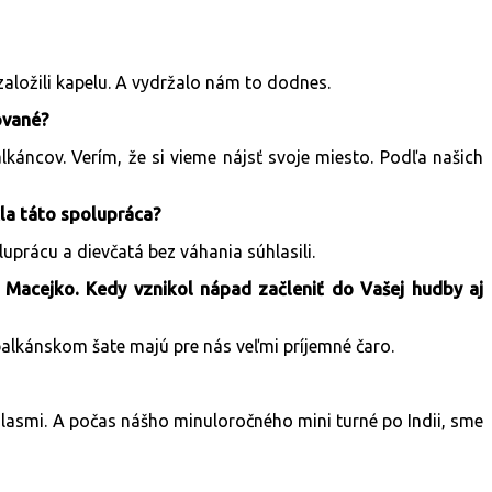
aložili kapelu. A vydržalo nám to dodnes.
ované?
áncov. Verím, že si vieme nájsť svoje miesto. Podľa našich
la táto spolupráca?
prácu a dievčatá bez váhania súhlasili.
 Macejko. Kedy vznikol nápad začleniť do Vašej hudby aj
balkánskom šate majú pre nás veľmi príjemné čaro.
hlasmi. A počas nášho minuloročného mini turné po Indii, sme