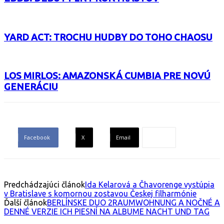
YARD ACT: TROCHU HUDBY DO TOHO CHAOSU
LOS MIRLOS: AMAZONSKÁ CUMBIA PRE NOVÚ
GENERÁCIU
Facebook
X
Email
Predchádzajúci článok
Ida Kelarová a Čhavorenge vystúpia
v Bratislave s komornou zostavou Českej filharmónie
Ďalší článok
BERLÍNSKE DUO 2RAUMWOHNUNG A NOČNÉ A
DENNÉ VERZIE ICH PIESNÍ NA ALBUME NACHT UND TAG