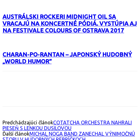
AUSTRÁLSKI ROCKERI MIDNIGHT OIL SA
VRACAJÚ NA KONCERTNÉ PÓDIÁ. VYSTÚPIA AJ
NA FESTIVALE COLOURS OF OSTRAVA 2017
CHARAN-PO-RANTAN – JAPONSKÝ HUDOBNÝ
„WORLD HUMOR“
Facebook
X
Email
Print
Copy 
Predchádzajúci článok
COTATCHA ORCHESTRA NAHRALI
PIESEŇ S LENKOU DUSILOVOU
Ďalší článok
MICHAL NOGA BAND ZANECHAL VÝNIMOČNÚ
STOPU V HUDOBNÝCH REBRÍČKOCH