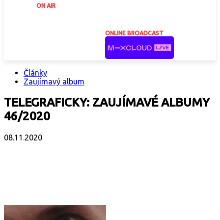
ON AIR
ONLINE BROADCAST
Články
Zaujímavý album
TELEGRAFICKY: ZAUJÍMAVÉ ALBUMY
46/2020
08.11.2020
Facebook
X
Email
Print
Copy 