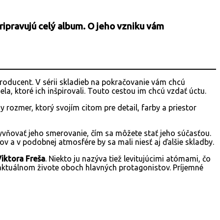
pripravujú celý album. O jeho vzniku vám
oducent. V sérii skladieb na pokračovanie vám chcú
a, ktoré ich inšpirovali. Touto cestou im chcú vzdať úctu.
ozmer, ktorý svojím citom pre detail, farby a priestor
lyvňovať jeho smerovanie, čím sa môžete stať jeho súčasťou.
 a v podobnej atmosfére by sa mali niesť aj ďalšie skladby.
iktora Freša
. Niekto ju nazýva tiež levitujúcimi atómami, čo
 aktuálnom živote oboch hlavných protagonistov. Príjemné