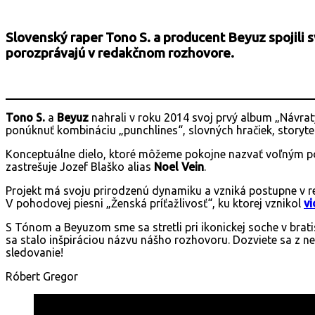
Slovenský raper Tono S. a producent Beyuz spojili s
porozprávajú v redakčnom rozhovore.
Tono S.
a
Beyuz
nahrali v roku 2014 svoj prvý album „Návra
ponúknuť kombináciu „punchlines“, slovných hračiek, storytel
Konceptuálne dielo, ktoré môžeme pokojne nazvať voľným pokr
zastrešuje Jozef Blaško alias
Noel Vein
.
Projekt má svoju prirodzenú dynamiku a vzniká postupne v re
V pohodovej piesni „Ženská príťažlivosť“, ku ktorej vznikol
vi
S Tónom a Beyuzom sme sa stretli pri ikonickej soche v bra
sa stalo inšpiráciou názvu nášho rozhovoru. Dozviete sa z 
sledovanie!
Róbert Gregor