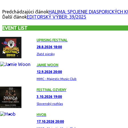
Predchádzajúci článok
HALIMA: SPOJENIE DIASPORICKÝCH 
Ďalší článok
EDITORSKÝ VÝBER: 39/2025
EVENT LIST
UPRISING FESTIVAL
28.8.2026 18:00
Zlaté piesky
JAMIE WOON
12.9.2026 20:00
MMC - Majestic Music Club
FESTIVAL OZVENY
3.10.2026 19:00
Slovenský rozhlas
HVOB
17.10.2026 20:00