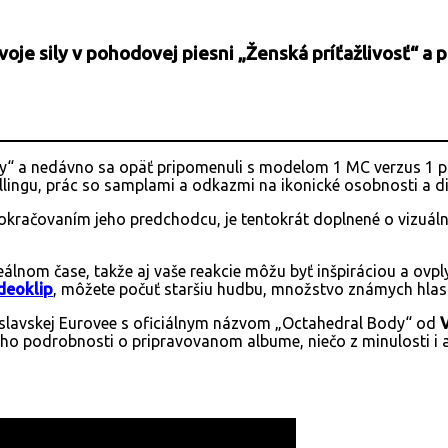
voje sily v pohodovej piesni „Ženská príťažlivosť“ a 
ty“ a nedávno sa opäť pripomenuli s modelom 1 MC verzus 1 pr
lingu, prác so samplami a odkazmi na ikonické osobnosti a diel
ačovaním jeho predchodcu, je tentokrát doplnené o vizuálny r
álnom čase, takže aj vaše reakcie môžu byť inšpiráciou a ovp
deoklip
, môžete počuť staršiu hudbu, množstvo známych hlasov
tislavskej Eurovee s oficiálnym názvom „Octahedral Body“ od
V
neho podrobnosti o pripravovanom albume, niečo z minulosti i