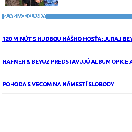
SÚVISIACE ČLÁNKY
120 MINÚT S HUDBOU NÁŠHO HOSŤA: JURAJ BE
HAFNER & BEYUZ PREDSTAVUJÚ ALBUM OPICE 
POHODA S VECOM NA NÁMESTÍ SLOBODY
Facebook
X
Email
Print
Copy 