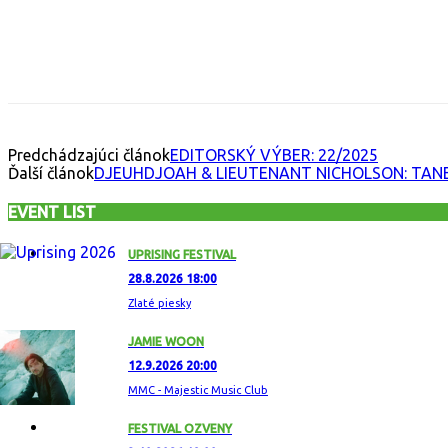
Facebook
X
Email
Print
Copy 
Predchádzajúci článok
EDITORSKÝ VÝBER: 22/2025
Ďalší článok
DJEUHDJOAH & LIEUTENANT NICHOLSON: TAN
EVENT LIST
UPRISING FESTIVAL
28.8.2026 18:00
Zlaté piesky
JAMIE WOON
12.9.2026 20:00
MMC - Majestic Music Club
FESTIVAL OZVENY