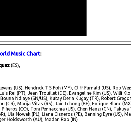
orld Music Chart
:
quez
(ES),
tevens (US), Hendrick T S Foh (MY), Cliff Furnald (US), Rob We
uís Rei (PT), Jean Trouillet (DE), Evangeline Kim (US), Willi Kl
L), Bouna Ndiaye (SN/US), Kutay Derin Kuğay (TR), Robert Grego
ou (GR), Marija Vitas (RS), Jaïr Tchong (BE), Enrique Blanc (MX
 Piñeros (CO), Toni Pennacchia (US), Chen Hanzi (CN), Takuya 
BR), Ula Nowak (PL), Liana Cisneros (PE), Banning Eyre (US), M
Roger Holdsworth (AU), Madan Rao (IN)