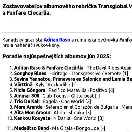
Zostavovateľov albumového rebríčka Transglobal Worl
a Fanfare Ciocarlia.
Kanadský gitarista
Adrian Raso
a rumunská dychovka
Fanfa
hru a naháňať zvukové sny.
Poradie najúspešnejších albumov jún 2025:
Adrian Raso & Fanfare Ciocărlia
· The Devil Rides Agai
Songhoy Blues
· Héritage · Transgressive / Remote [1]
Savina Yannatou, Primavera en Salonico and Lamia Be
Värttinä
· Kyly · Rockadillo [-]
Nidia Góngora
· Pacífico Maravilla · Positivo [6]
Ammar 808
· Club Tounsi · Glitterbeat [-]
Trio Da Kali
· Bagola · One World [2]
Mara Aranda
· Sefarad en el Corazón de Bulgaria · Mar
Aïta Mon Amour
· Abda · Shouka [5]
Kankou Kouyate
· N’Darila · One World [3]
Madalitso Band
· Ma Gitala · Bongo Joe [-]