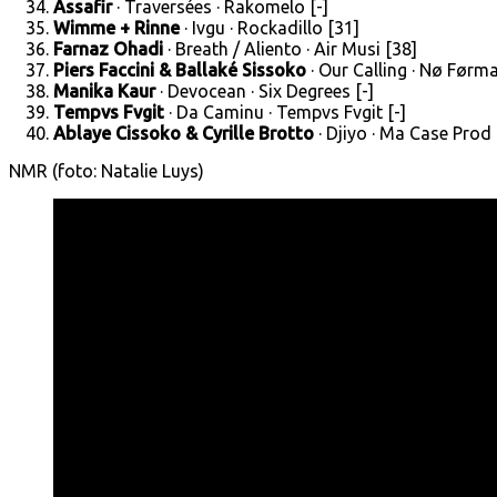
Assafir
· Traversées · Rakomelo [-]
Wimme + Rinne
· Ivgu · Rockadillo [31]
Farnaz Ohadi
· Breath / Aliento · Air Musi [38]
Piers Faccini & Ballaké Sissoko
· Our Calling · Nø Førma
Manika Kaur
· Devocean · Six Degrees [-]
Tempvs Fvgit
· Da Caminu · Tempvs Fvgit [-]
Ablaye Cissoko & Cyrille Brotto
· Djiyo · Ma Case Prod 
NMR (foto: Natalie Luys)