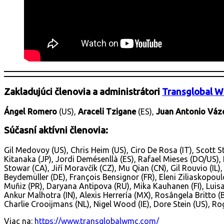
Zakladujúci členovia a administrátori
Transglobal W
Ángel Romero
(US),
Araceli Tzigane
(ES),
Juan Antonio Váz
Súčasní aktívni členovia:
Gil Medovoy (US), Chris Heim (US), Ciro De Rosa (IT), Scott S
Kitanaka (JP), Jordi Demésenllà (ES), Rafael Mieses (DO/US), L
Stowar (CA), Jiří Moravčík (CZ), Mu Qian (CN), Gil Rouvio (I
Beydemüller (DE), François Bensignor (FR), Eleni Ziliaskopoul
Muñiz (PR), Daryana Antipova (RU), Mika Kauhanen (FI), Luisa
Ankur Malhotra (IN), Alexis Herrería (MX), Rosângela Britto (
Charlie Crooijmans (NL), Nigel Wood (IE), Dore Stein (US), 
Viac na:
https://www.transglobalwmc.com/