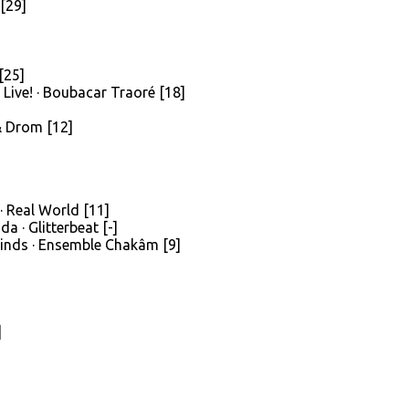
 [29]
[25]
 Live! · Boubacar Traoré [18]
& Drom [12]
 · Real World [11]
a · Glitterbeat [-]
Winds · Ensemble Chakâm [9]
]
]