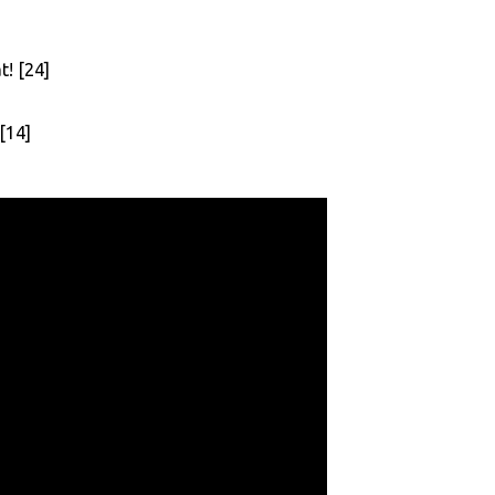
t! [24]
[14]