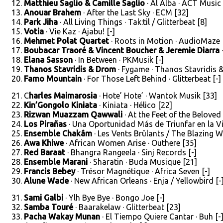
Matthieu Saglio & Camille Saglio
· Al Alba · ACT Music
Anouar Brahem
· After the Last Sky · ECM [32]
Park Jiha
· All Living Things · Tak:til / Glitterbeat [8]
Votia
· Vie Kaz · Ajabu! [-]
Mehmet Polat Quartet
· Roots in Motion · AudioMaze 
Boubacar Traoré & Vincent Boucher & Jeremie Diarra
·
Elana Sasson
· In Between · PKMusik [-]
Thanos Stavridis & Drom
· Fygame · Thanos Stavridis 
Famo Mountain
· For Those Left Behind · Glitterbeat [-]
C
harles Maimarosia
· Hote’ Hote’ · Wantok Musik [33]
Kin’Gongolo Kiniata
· Kiniata · Hélico [22]
Rizwan Muazzam Qawwali
· At the Feet of the Beloved
Los Pirañas
· Una Oportunidad Más de Triunfar en la Vid
Ensemble Chakâm
· Les Vents Brûlants / The Blazing 
Awa Khiwe
· African Women Arise · Outhere [35]
Red Baraat
· Bhangra Rangeela · Sinj Records [-]
Ensemble Marani
· Sharatin · Buda Musique [21]
Francis Bebey
· Trésor Magnétique · Africa Seven [-]
Alune Wade
· New African Orleans · Enja / Yellowbird [-
Sami Galbi
· Ylh Bye Bye · Bongo Joe [-]
Samba Touré
· Baarakelaw · Glitterbeat [23]
Pacha Wakay Munan
· El Tiempo Quiere Cantar · Buh [-