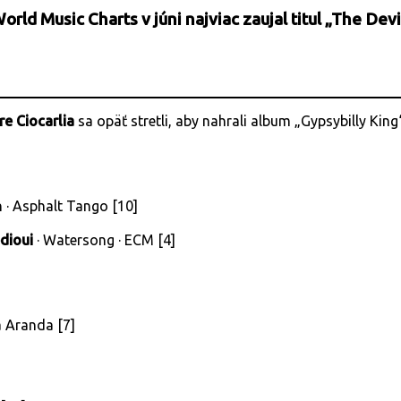
d Music Charts v júni najviac zaujal titul „The Devi
re Ciocarlia
sa opäť stretli, aby nahrali album „Gypsybilly Kin
n · Asphalt Tango [10]
dioui
· Watersong · ECM [4]
a Aranda [7]