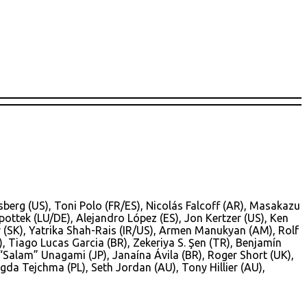
isberg (US), Toni Polo (FR/ES), Nicolás Falcoff (AR), Masakazu
opottek (LU/DE), Alejandro López (ES), Jon Kertzer (US), Ken
r (SK), Yatrika Shah-Rais (IR/US), Armen Manukyan (AM), Rolf
), Tiago Lucas Garcia (BR), Zekeriya S. Şen (TR), Benjamín
“Salam” Unagami (JP), Janaína Ávila (BR), Roger Short (UK),
agda Tejchma (PL), Seth Jordan (AU), Tony Hillier (AU),