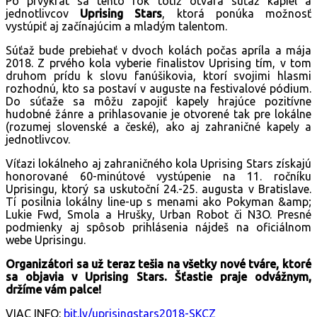
Po prvýkrát sa tento rok totiž otvára súťaž kapiel a
jednotlivcov
Uprising Stars
, ktorá ponúka možnosť
vystúpiť aj začínajúcim a mladým talentom.
Súťaž bude prebiehať v dvoch kolách počas apríla a mája
2018. Z prvého kola vyberie finalistov Uprising tím, v tom
druhom prídu k slovu fanúšikovia, ktorí svojimi hlasmi
rozhodnú, kto sa postaví v auguste na festivalové pódium.
Do súťaže sa môžu zapojiť kapely hrajúce pozitívne
hudobné žánre a prihlasovanie je otvorené tak pre lokálne
(rozumej slovenské a české), ako aj zahraničné kapely a
jednotlivcov.
Víťazi lokálneho aj zahraničného kola Uprising Stars získajú
honorované 60-minútové vystúpenie na 11. ročníku
Uprisingu, ktorý sa uskutoční 24.-25. augusta v Bratislave.
Tí posilnia lokálny line-up s menami ako Pokyman &amp;
Lukie Fwd, Smola a Hrušky, Urban Robot či N3O. Presné
podmienky aj spôsob prihlásenia nájdeš na oficiálnom
webe Uprisingu.
Organizátori sa už teraz tešia na všetky nové tváre, ktoré
sa objavia v Uprising Stars. Šťastie praje odvážnym,
držíme vám palce!
VIAC INFO:
bit.ly/uprisingstars2018-SKCZ