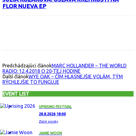
FLOR NUEVA EP
Facebook
X
Email
Print
Copy 
Predchádzajúci článok
MARC HOLLANDER – THE WORLD
RADIO: 12.4.2018 O 20-TEJ HODINE
Ďalší článok
WYE OAK – ČÍM HLASNEJŠIE VOLÁM, TÝM
RÝCHLEJŠIE TO FUNGUJE
EVENT LIST
UPRISING FESTIVAL
28.8.2026 18:00
Zlaté piesky
JAMIE WOON