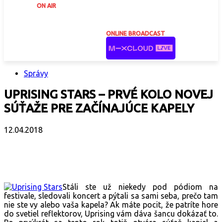
ON AIR
ONLINE BROADCAST
Správy
UPRISING STARS – PRVÉ KOLO NOVEJ
SÚŤAŽE PRE ZAČÍNAJÚCE KAPELY
12.04.2018
Facebook
X
Email
Print
Copy 
Stáli ste už niekedy pod pódiom na
festivale, sledovali koncert a pýtali sa sami seba, prečo tam
nie ste vy alebo vaša kapela? Ak máte pocit, že patríte hore
do svetiel reflektorov, Uprising vám dáva šancu dokázať to.