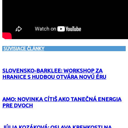
SÚVISIACE ČLÁNKY
SLOVENSKO-BARKLEE: WORKSHOP ZA
HRANICE S HUDBOU OTVÁRA NOVÚ ÉRU
AMO: NOVINKA CÍTIŠ AKO TANEČNÁ ENERGIA
PRE DVOCH
JÚLIA KOZÁKOVÁ: OSLAVA KREHKOSTI NA