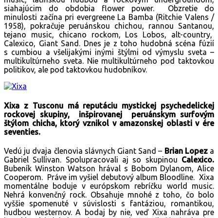
siahajúcim do obdobia flower power. Obzretie do
minulosti začína pri evergreene La Bamba (Ritchie Valens /
1958), pokračuje peruánskou chichou, rannou Santanou,
tejano music, chicano rockom, Los Lobos, alt-country,
Calexico, Giant Sand. Dnes je z toho hudobná scéna fúzií
s cumbiou a všelijakými inými štýlmi od výmyslu sveta –
multikultúrneho sveta. Nie multikultúrneho pod taktovkou
politikov, ale pod taktovkou hudobníkov.
Xixa z Tusconu má reputáciu mystickej psychedelickej
rockovej skupiny, inšpirovanej peruánskym surfovým
štýlom chicha, ktorý vznikol v amazonskej oblasti v ére
seventies.
Vedú ju dvaja členovia slávnych Giant Sand –
Brian Lopez
a
Gabriel Sullivan. Spolupracovali aj so skupinou
Calexico.
Bubeník Winston Watson hrával s Bobom Dylanom, Alice
Cooperom. Práve im vyšiel debutový album Bloodline. Xixa
momentálne boduje v európskom rebríčku world music.
Nehrá konvenčný rock. Obsahuje mnohé z toho, čo bolo
vyššie spomenuté v súvislosti s fantáziou, romantikou,
hudbou westernov. A bodaj by nie, veď Xixa nahráva pre