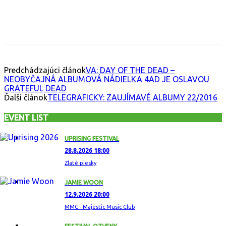
Facebook
X
Email
Print
Copy 
Predchádzajúci článok
VA: DAY OF THE DEAD –
NEOBYČAJNÁ ALBUMOVÁ NÁDIELKA 4AD JE OSLAVOU
GRATEFUL DEAD
Ďalší článok
TELEGRAFICKY: ZAUJÍMAVÉ ALBUMY 22/2016
EVENT LIST
UPRISING FESTIVAL
28.8.2026 18:00
Zlaté piesky
JAMIE WOON
12.9.2026 20:00
MMC - Majestic Music Club