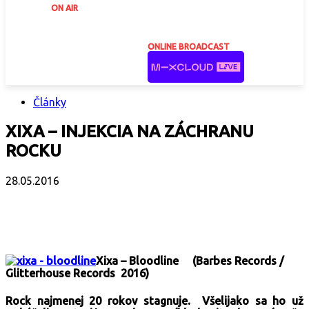
ON AIR
ONLINE BROADCAST
Články
XIXA – INJEKCIA NA ZÁCHRANU
ROCKU
28.05.2016
Facebook
X
Email
Print
Copy 
Xixa – Bloodline (Barbes Records /
Glitterhouse Records 2016)
Rock najmenej 20 rokov stagnuje. Všelijako sa ho už