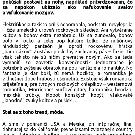
pokúšali postaviť na nohy, napríklad pritvrdzovaním, čo
sa napokon ukázalo ako nafukovanie svalov
a vyfukovanie mozgov.
Elektrifikácia takisto príliš nepomohla, podstatu nevylepšila
– čiže umeleckú úroveň rockových skladieb. Ani vytváranie
kultov a bohov extra nezabralo. Už sa zunovalo, bohov
bolo v rocku a celej pop kultúre toľko, že miliónový
hinduistický panteón je oproti rockovému hŕstka
„pandrlákov“. Zostáva posledný záchranný pás – fúzie. Tie
však takisto nie sú ničím prevratne novým. Ako sa teda
vymaniť zo zovretia konvenčnosti
?
Jednoznačne je
potrebné zvýšenie obrátok na poli fantázie a romantiky. No
fantázia je dar boží, tú nemá hocikto, a romantika je
v dnešnej dobe hrubosti ošemetná. Existuje však romantika
prijateľná aj pre tvrdých rockových chlapíkov – westernová
romantika, Morricone! Surfové gitary, harmonika, bendžo,
mexické trúbky, klopot konských kopýt, všakovaké
„lahodné“ zvuky koltov a pušiek …
Stal sa z toho trend, móda.
A sme v pohraničí USA a Mexika, pri inšpiračnej línii,
tiahnucej sa do Kalifornie, pevne lasami zviazanej s country
music, latinskou hudbou a rockovým undergroundom,