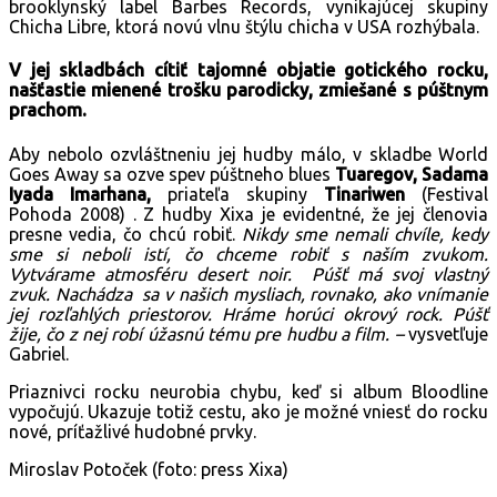
brooklynský label Barbes Records, vynikajúcej skupiny
Chicha Libre, ktorá novú vlnu štýlu chicha v USA rozhýbala.
V jej skladbách cítiť tajomné objatie gotického rocku,
našťastie mienené trošku parodicky, zmiešané s púštnym
prachom.
Aby nebolo ozvláštneniu jej hudby málo, v skladbe World
Goes Away sa ozve spev púštneho blues
Tuaregov, Sadama
Iyada Imarhana,
priateľa skupiny
Tinariwen
(Festival
Pohoda 2008) . Z hudby Xixa je evidentné, že jej členovia
presne vedia, čo chcú robiť.
Nikdy sme nemali chvíle, kedy
sme si neboli istí, čo chceme robiť s naším zvukom.
Vytvárame atmosféru desert noir.
Púšť má svoj vlastný
zvuk. Nachádza sa v našich mysliach, rovnako, ako vnímanie
jej rozľahlých priestorov. Hráme horúci okrový rock. Púšť
žije, čo z nej robí úžasnú tému pre hudbu a film. –
vysvetľuje
Gabriel.
Priaznivci rocku neurobia chybu, keď si album Bloodline
vypočujú. Ukazuje totiž cestu, ako je možné vniesť do rocku
nové, príťažlivé hudobné prvky.
Miroslav Potoček (foto: press Xixa)