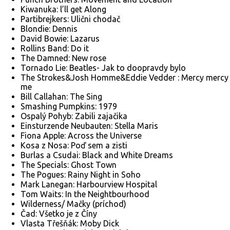
Kiwanuka: l’ll get Along
Partibrejkers: Ulični chodač
Blondie: Dennis
David Bowie: Lazarus
Rollins Band: Do it
The Damned: New rose
Tornado Lie: Beatles- Jak to doopravdy bylo
The Strokes&Josh Homme&Eddie Vedder : Mercy mercy
me
Bill Callahan: The Sing
Smashing Pumpkins: 1979
Ospalý Pohyb: Zabili zajačika
Einsturzende Neubauten: Stella Maris
Fiona Apple: Across the Universe
Kosa z Nosa: Poď sem a zisti
Burlas a Csudai: Black and White Dreams
The Specials: Ghost Town
The Pogues: Rainy Night in Soho
Mark Lanegan: Harbourview Hospital
Tom Waits: In the Neightbourhood
Wilderness/ Mačky (príchod)
Čad: Všetko je z Číny
Vlasta Třešňák: Moby Dick