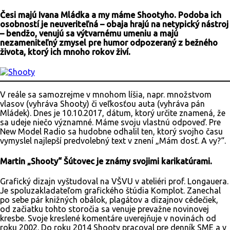
Česi majú Ivana Mládka a my máme Shootyho. Podoba ich
osobností je neuveriteľná – obaja hrajú na netypický nástroj
– bendžo, venujú sa výtvarnému umeniu a majú
nezameniteľný zmysel pre humor odpozeraný z bežného
života, ktorý ich mnoho rokov živí.
V reále sa samozrejme v mnohom líšia, napr. množstvom
vlasov (vyhráva Shooty) či veľkosťou auta (vyhráva pán
Mládek). Dnes je 10.10.2017, dátum, ktorý určite znamená, že
sa udeje niečo významné. Máme svoju vlastnú odpoveď. Pre
New Model Radio sa hudobne odhalil ten, ktorý svojho času
vymyslel najlepší predvolebný text v znení „Mám dosť. A vy?“.
Martin „Shooty“ Šútovec je známy svojimi karikatúrami.
Grafický dizajn vyštudoval na VŠVU v ateliéri prof. Longauera.
Je spoluzakladateľom grafického štúdia Komplot. Zanechal
po sebe pár knižných obálok, plagátov a dizajnov cédečiek,
od začiatku tohto storočia sa venuje prevažne novinovej
kresbe. Svoje kreslené komentáre uverejňuje v novinách od
roku 2002. Do roku 2014 Shooty pracoval pre denník SME a v