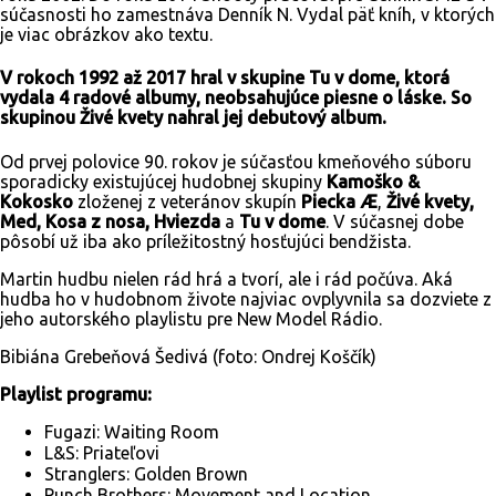
súčasnosti ho zamestnáva Denník N. Vydal päť kníh, v ktorých
je viac obrázkov ako textu.
V rokoch 1992 až 2017 hral v skupine Tu v dome
,
ktorá
vydala 4 radové albumy, neobsahujúce piesne o láske. So
skupinou Živé kvety nahral jej debutový album.
Od prvej polovice 90. rokov je súčasťou kmeňového súboru
sporadicky existujúcej hudobnej skupiny
Kamoško &
Kokosko
zloženej z veteránov skupín
Piecka Æ
,
Živé kvety,
Med, Kosa z nosa, Hviezda
a
Tu v dome
. V súčasnej dobe
pôsobí už iba ako príležitostný hosťujúci bendžista.
Martin hudbu nielen rád hrá a tvorí, ale i rád počúva. Aká
hudba ho v hudobnom živote najviac ovplyvnila sa dozviete z
jeho autorského playlistu pre New Model Rádio.
Bibiána Grebeňová Šedivá (foto: Ondrej Koščík)
Playlist programu:
Fugazi: Waiting Room
L&S: Priateľovi
Stranglers: Golden Brown
Punch Brothers: Movement and Location