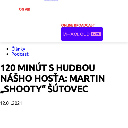
ON AIR
ONLINE BROADCAST
Články
Podcast
120 MINÚT S HUDBOU
NÁŠHO HOSŤA: MARTIN
„SHOOTY“ ŠÚTOVEC
12.01.2021
Facebook
X
Email
Print
Copy U