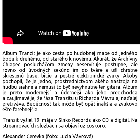
Album Tranzit je ako cesta po hudobnej mape od jedného
bodu k druhému, od starého k novému. Akurát, že Archívny
Chlapec poslucháčom zmeny neservíruje postupne, ale
rovno od úvodných sekúnd im do tváre a uší chrstne
skreslenú basu, bicie a pestré elektronické zvuky. Akoby
pochopil, že je jedno, prostredníctvom akého nástroja na
hudbu siahne a nemusí to byť nevyhnutne len gitara. Album
je preto modernejší a údernejší ako jeho predchodca
a zaujímavé je, že fáza Tranzitu u Richarda Vávru aj naďalej
pretrváva. Budúcnosť tak môže byť opäť inakšia a zvukovo
ešte farebnejšia.
Tranzit vyšiel 19. mája v Slnko Records ako CD a digitál. Na
streamovacích službách sa objaví už čoskoro.
Alexander Čerevka (foto: Lucia Vávrová)