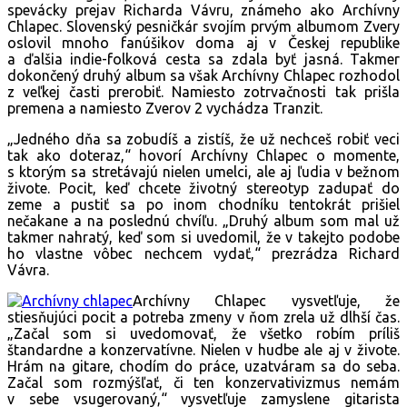
spevácky prejav Richarda Vávru, známeho ako Archívny
Chlapec. Slovenský pesničkár svojím prvým albumom Zvery
oslovil mnoho fanúšikov doma aj v Českej republike
a ďalšia indie-folková cesta sa zdala byť jasná. Takmer
dokončený druhý album sa však Archívny Chlapec rozhodol
z veľkej časti prerobiť. Namiesto zotrvačnosti tak prišla
premena a namiesto Zverov 2 vychádza Tranzit.
„Jedného dňa sa zobudíš a zistíš, že už nechceš robiť veci
tak ako doteraz,“ hovorí Archívny Chlapec o momente,
s ktorým sa stretávajú nielen umelci, ale aj ľudia v bežnom
živote. Pocit, keď chcete životný stereotyp zadupať do
zeme a pustiť sa po inom chodníku tentokrát prišiel
nečakane a na poslednú chvíľu. „Druhý album som mal už
takmer nahratý, keď som si uvedomil, že v takejto podobe
ho vlastne vôbec nechcem vydať,“ prezrádza Richard
Vávra.
Archívny Chlapec vysvetľuje, že
stiesňujúci pocit a potreba zmeny v ňom zrela už dlhší čas.
„Začal som si uvedomovať, že všetko robím príliš
štandardne a konzervatívne. Nielen v hudbe ale aj v živote.
Hrám na gitare, chodím do práce, uzatváram sa do seba.
Začal som rozmýšľať, či ten konzervativizmus nemám
v sebe vsugerovaný,“ vysvetľuje zamyslene gitarista