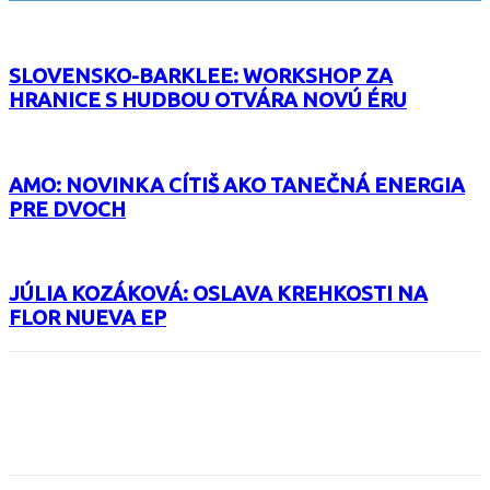
SLOVENSKO-BARKLEE: WORKSHOP ZA
HRANICE S HUDBOU OTVÁRA NOVÚ ÉRU
AMO: NOVINKA CÍTIŠ AKO TANEČNÁ ENERGIA
PRE DVOCH
JÚLIA KOZÁKOVÁ: OSLAVA KREHKOSTI NA
FLOR NUEVA EP
Facebook
X
Email
Print
Copy 