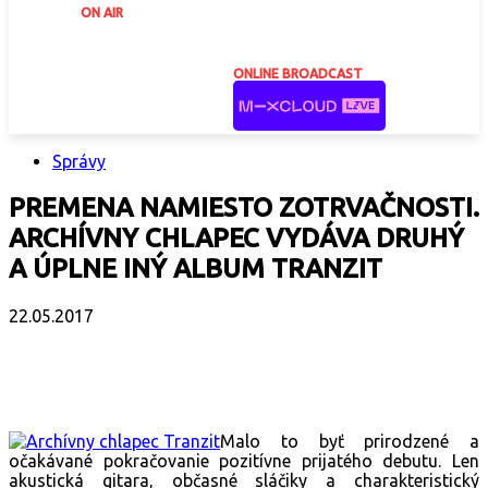
ON AIR
ONLINE BROADCAST
Správy
PREMENA NAMIESTO ZOTRVAČNOSTI.
ARCHÍVNY CHLAPEC VYDÁVA DRUHÝ
A ÚPLNE INÝ ALBUM TRANZIT
22.05.2017
Facebook
X
Email
Print
Copy 
Malo to byť prirodzené a
očakávané pokračovanie pozitívne prijatého debutu. Len
akustická gitara, občasné sláčiky a charakteristický