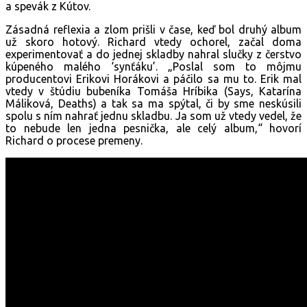
a spevák z Kútov.
Zásadná reflexia a zlom prišli v čase, keď bol druhý album
už skoro hotový. Richard vtedy ochorel, začal doma
experimentovať a do jednej skladby nahral slučky z čerstvo
kúpeného malého ‘synťáku’. „Poslal som to môjmu
producentovi Erikovi Horákovi a páčilo sa mu to. Erik mal
vtedy v štúdiu bubeníka Tomáša Hríbika (Says, Katarína
Máliková, Deaths) a tak sa ma spýtal, či by sme neskúsili
spolu s ním nahrať jednu skladbu. Ja som už vtedy vedel, že
to nebude len jedna pesnička, ale celý album,“ hovorí
Richard o procese premeny.