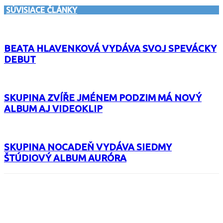
SÚVISIACE ČLÁNKY
BEATA HLAVENKOVÁ VYDÁVA SVOJ SPEVÁCKY
DEBUT
SKUPINA ZVÍŘE JMÉNEM PODZIM MÁ NOVÝ
ALBUM AJ VIDEOKLIP
SKUPINA NOCADEŇ VYDÁVA SIEDMY
ŠTÚDIOVÝ ALBUM AURÓRA
Facebook
X
Email
Print
Copy 