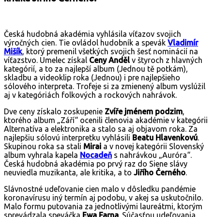
Česká hudobná akadémia vyhlásila víťazov svojich
výročných cien. Tie ovládol hudobník a spevák
Vladimír
Mišík
, ktorý premenil všetkých svojich šesť nominácií na
víťazstvo. Umelec získal
Ceny Anděl
v štyroch z hlavných
kategórií, a to za najlepší album (Jednou tě potkám),
skladbu a videoklip roka (Jednou) i pre najlepšieho
sólového interpreta. Trofeje si za zmienený album vyslúžil
aj v kategóriách folkových a rockových nahrávok.
Dve ceny získalo zoskupenie
Zvíře jménem podzim
,
ktorého album „Září“ ocenili členovia akadémie v kategórii
Alternatíva a elektronika a stalo sa aj objavom roka. Za
najlepšiu sólovú interpretku vyhlásili
Beatu Hlavenkovú
.
Skupinou roka sa stali
Mirai
a v novej kategórii Slovenský
album vyhrala kapela
Nocadeň
s nahrávkou „Auróra“.
Česká hudobná akadémia po prvý raz do Siene slávy
neuviedla muzikanta, ale kritika, a to
Jiřího Černého
.
Slávnostné udeľovanie cien malo v dôsledku pandémie
koronavírusu iný termín aj podobu, v akej sa uskutočnilo.
Malo formu putovania za jednotlivými laureátmi, ktorým
sprevádzala speváčka
Ewa Farna
. Súčasťou udeľovania