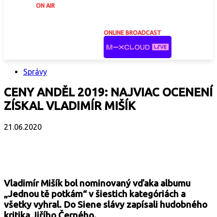
ON AIR
ONLINE BROADCAST
Správy
CENY ANDĚL 2019: NAJVIAC OCENENÍ
ZÍSKAL VLADIMÍR MIŠÍK
21.06.2020
Facebook
X
Email
Print
Copy 
Vladimír Mišík bol nominovaný vďaka albumu
„Jednou tě potkám“ v šiestich kategóriách a
všetky vyhral. Do Siene slávy zapísali hudobného
kritika Jiřího Černého.