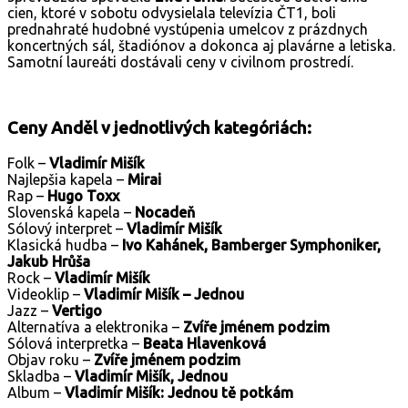
cien, ktoré v sobotu odvysielala televízia ČT1, boli
prednahraté hudobné vystúpenia umelcov z prázdnych
koncertných sál, štadiónov a dokonca aj plavárne a letiska.
Samotní laureáti dostávali ceny v civilnom prostredí.
Ceny Anděl v jednotlivých kategóriách:
Folk –
Vladimír Mišík
Najlepšia kapela –
Mirai
Rap –
Hugo Toxx
Slovenská kapela –
Nocadeň
Sólový interpret –
Vladimír Mišík
Klasická hudba –
Ivo Kahánek, Bamberger Symphoniker,
Jakub Hrůša
Rock –
Vladimír Mišík
Videoklip –
Vladimír Mišík
– Jednou
Jazz –
Vertigo
Alternatíva a elektronika –
Zvíře jménem podzim
Sólová interpretka –
Beata Hlavenková
Objav roku –
Zvíře jménem podzim
Skladba –
Vladimír Mišík, Jednou
Album –
Vladimír Mišík: Jednou tě potkám