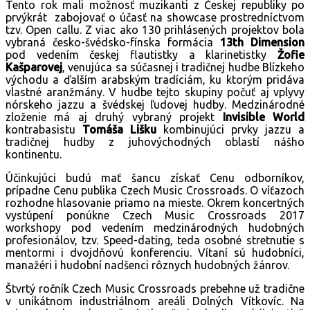
Tento rok mali možnosť muzikanti z Českej republiky po
prvýkrát zabojovať o účasť na showcase prostredníctvom
tzv. Open callu. Z viac ako 130 prihlásených projektov bola
vybraná česko-švédsko-fínska formácia
13th Dimension
pod vedením českej flautistky a klarinetistky
Žofie
Kašparovej
, venujúca sa súčasnej i tradičnej hudbe Blízkeho
východu a ďalším arabským tradíciám, ku ktorým pridáva
vlastné aranžmány. V hudbe tejto skupiny počuť aj vplyvy
nórskeho jazzu a švédskej ľudovej hudby. Medzinárodné
zloženie má aj druhý vybraný projekt
Invisible World
kontrabasistu
Tomáša Lišku
kombinujúci prvky jazzu a
tradičnej hudby z juhovýchodných oblastí nášho
kontinentu.
Účinkujúci budú mať šancu získať Cenu odborníkov,
prípadne Cenu publika Czech Music Crossroads. O víťazoch
rozhodne hlasovanie priamo na mieste. Okrem koncertných
vystúpení ponúkne Czech Music Crossroads 2017
workshopy pod vedením medzinárodných hudobných
profesionálov, tzv. Speed-dating, teda osobné stretnutie s
mentormi i dvojdňovú konferenciu. Vítaní sú hudobníci,
manažéri i hudobní nadšenci rôznych hudobných žánrov.
Štvrtý ročník Czech Music Crossroads prebehne už tradične
v unikátnom industriálnom areáli Dolných Vítkovíc. Na