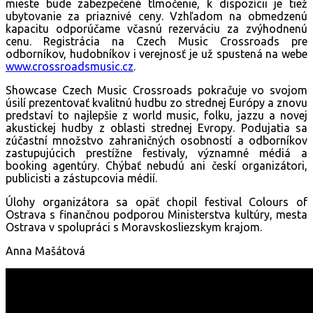
mieste bude zabezpečené tlmočenie, k dispozícii je tiež
ubytovanie za priaznivé ceny. Vzhľadom na obmedzenú
kapacitu odporúčame včasnú rezerváciu za zvýhodnenú
cenu. Registrácia na Czech Music Crossroads pre
odborníkov, hudobníkov i verejnosť je už spustená na webe
www.crossroadsmusic.cz
.
Showcase Czech Music Crossroads pokračuje vo svojom
úsilí prezentovať kvalitnú hudbu zo strednej Európy a znovu
predstaví to najlepšie z world music, folku, jazzu a novej
akustickej hudby z oblasti strednej Evropy. Podujatia sa
zúčastní množstvo zahraničných osobností a odborníkov
zastupujúcich prestížne festivaly, významné médiá a
booking agentúry. Chýbať nebudú ani českí organizátori,
publicisti a zástupcovia médií.
Úlohy organizátora sa opäť chopil festival Colours of
Ostrava s finančnou podporou Ministerstva kultúry, mesta
Ostrava v spolupráci s Moravskosliezskym krajom.
Anna Mašátová