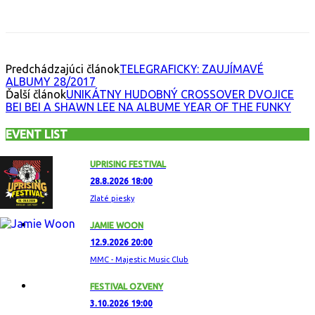
Facebook
X
Email
Print
Copy 
Predchádzajúci článok
TELEGRAFICKY: ZAUJÍMAVÉ
ALBUMY 28/2017
Ďalší článok
UNIKÁTNY HUDOBNÝ CROSSOVER DVOJICE
BEI BEI A SHAWN LEE NA ALBUME YEAR OF THE FUNKY
EVENT LIST
UPRISING FESTIVAL
28.8.2026 18:00
Zlaté piesky
JAMIE WOON
12.9.2026 20:00
MMC - Majestic Music Club
FESTIVAL OZVENY
3.10.2026 19:00