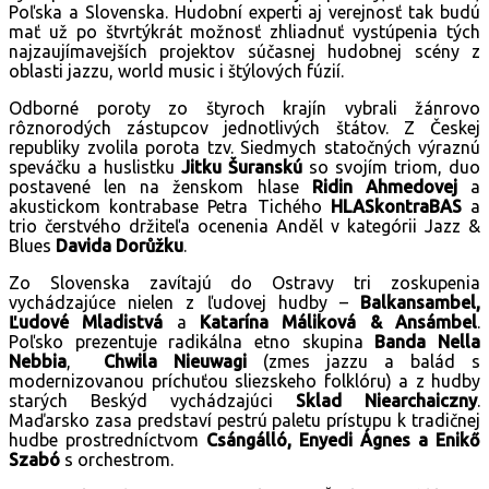
Poľska a Slovenska. Hudobní experti aj verejnosť tak budú
mať už po štvrtýkrát možnosť zhliadnuť vystúpenia tých
najzaujímavejších projektov súčasnej hudobnej scény z
oblasti jazzu, world music i štýlových fúzií.
Odborné poroty zo štyroch krajín vybrali žánrovo
rôznorodých zástupcov jednotlivých štátov. Z Českej
republiky zvolila porota tzv. Siedmych statočných výraznú
speváčku a huslistku
Jitku Šuranskú
so svojím triom, duo
postavené len na ženskom hlase
Ridin Ahmedovej
a
akustickom kontrabase Petra Tichého
HLASkontraBAS
a
trio čerstvého držiteľa ocenenia Anděl v kategórii Jazz &
Blues
Davida Dorůžku
.
Zo Slovenska zavítajú do Ostravy tri zoskupenia
vychádzajúce nielen z ľudovej hudby –
Balkansambel,
Ľudové Mladistvá
a
Katarína Máliková & Ansámbel
.
Poľsko prezentuje radikálna etno skupina
Banda Nella
Nebbia
,
Chwila Nieuwagi
(zmes jazzu a balád s
modernizovanou príchuťou sliezskeho folklóru) a
z hudby
starých Beskýd vychádzajúci
Sklad
Niearchaiczny
.
Maďarsko zasa predstaví pestrú paletu prístupu k tradičnej
hudbe prostredníctvom
Csángálló, Enyedi Ágnes a Enikő
Szabó
s orchestrom.