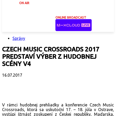
ON AIR
ONLINE BROADCAST
Správy
CZECH MUSIC CROSSROADS 2017
PREDSTAVÍ VÝBER Z HUDOBNEJ
SCÉNY V4
16.07.2017
Facebook
X
Email
Print
Copy 
V rámci hudobnej prehliadky a konferencie Czech Music
Crossroads, ktorá sa uskutoční 17. – 18. júla v Ostrave,
vystúpi štrnásť zoskupení z Českej republiky, Maďarska,