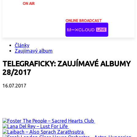
ON AIR
ONLINE BROADCAST
Články
Zaujímavý album
TELEGRAFICKY: ZAUJÍMAVÉ ALBUMY
28/2017
16.07.2017
Facebook
X
Email
Print
Copy 