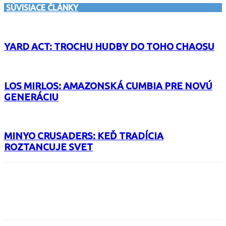
SÚVISIACE ČLÁNKY
YARD ACT: TROCHU HUDBY DO TOHO CHAOSU
LOS MIRLOS: AMAZONSKÁ CUMBIA PRE NOVÚ
GENERÁCIU
MINYO CRUSADERS: KEĎ TRADÍCIA
ROZTANCUJE SVET
Facebook
X
Email
Print
Copy 