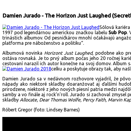
Damien Jurado - The Horizon Just Laughed (Secret
Sólová kariér
1997 pod legendárnou americkou značkou labelu
Sub Pop
.
trinástich albumov. Od pesničkárov mnohí očakávajú angažov
platforma pre náboženstvo a politiku“.
Albumová novinka
Horizont Just Laughed
, podobne ako pr
ostáva rovnaká. Je to prvý album počas jeho 20 ročnej karié
cestovaní narazil ich autor konečne na svoj domov. Album 
celku a poskytuje obrazy tak, aby naš
Damien Jurado sa v nedávnom rozhovore vyjadril, že pôvodn
nápady ako niektoré skladby doaranžovať aj ďalšími hudobn
prirodzene, niektoré z jeho nových piesní patria medzi najd
samby a vo finále aj rock’n’roll. Jurado si zachoval zmysel
skladby
Allocate, Dear Thomas Wolfe, Percy Faith, Marvin Ka
Róbert Gregor (foto: Lindsey Barnes)