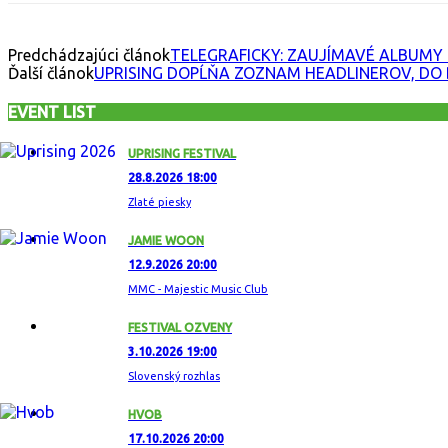
Predchádzajúci článok
TELEGRAFICKY: ZAUJÍMAVÉ ALBUMY 
Ďalší článok
UPRISING DOPĹŇA ZOZNAM HEADLINEROV, DO 
EVENT LIST
UPRISING FESTIVAL
28.8.2026 18:00
Zlaté piesky
JAMIE WOON
12.9.2026 20:00
MMC - Majestic Music Club
FESTIVAL OZVENY
3.10.2026 19:00
Slovenský rozhlas
HVOB
17.10.2026 20:00