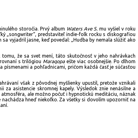
minulého storočia. Prvý album
Waters Ave S.
mu vyšiel v roku
ký „songwriter“, predstaviteľ indie-folk rocku s diskografiou
sa vyjadril jasne, keď povedal: „Hudba by nemala slúžiť ako
tomu, že sa svet mení, táto skutočnosť v jeho nahrávkach
rovnaní s trilógiou
Maraqopa
ešte viac osobnejšie. Po dlhom
ja písmenami a pohľadnicami, pričom každá časť je súčasťou
rávaní však z pôvodnej myšlienky upustil, pretože vznikali
i za asistencie skromnej kapely. Výsledok znie nenásilne a
vá atmosféra, ale možno počuť i hypnotickú meditáciu, náznak
ke nachádza hneď niekoľko. Za všetky si dovolím upozorniť na
aní.