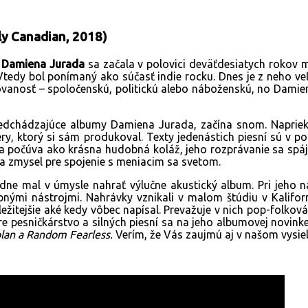
ly Canadian, 2018)
a
Damiena Jurada
sa začala v polovici deväťdesiatych rokov 
 Vtedy bol ponímaný ako súčasť indie rocku. Dnes je z neho veľ
anosť – spoločenskú, politickú alebo náboženskú, no Damien 
edchádzajúce albumy Damiena Jurada, začína snom. Napriek 
ry, ktorý si sám produkoval. Texty jedenástich piesní sú v po
sa počúva ako krásna hudobná koláž, jeho rozprávanie sa spá
la zmysel pre spojenie s meniacim sa svetom.
e mal v úmysle nahrať výlučne akustický album. Pri jeho nah
ými nástrojmi. Nahrávky vznikali v malom štúdiu v Kaliforni
ôležitejšie aké kedy vôbec napísal. Prevažuje v nich pop-folko
 pre pesničkárstvo a silných piesní sa na jeho albumovej novin
plan a Random Fearless.
Verím, že Vás zaujmú aj v našom vysiel