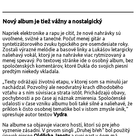
Nový album je tiež vážny a nostalgický
Napriek elektronike a rapu je cítiť, že nové nahrávky sú
uvoľnené, svižné a tanečné. Počuť menej gitár a
syntetizátorového zvuku typického pre osemdesiate roky.
Zostali výrazné melódie a basové linky a Lukášov letargicky
naliehavý vokál, ktorý je na nahrávke viac rytmizovaný a
menej spevavý. Po textovej stránke ide o osobný album, bez
spoločenských komentárov, ktoré Dukla do svojich piesní
predtým niekedy vkladala.
„Texty odrážajú životnú etapu, v ktorej som sa minulú jar
nachádzal. Pozvoľný ale neodvratný krach dlhodobého
vzťahu a s ním súvisiaca strata istôt. Prichádzajú obavy,
pochybnosti a po čase aj náznak zmierenia. Spoločenské
udalosti v čase vzniku albumu boli také silné a naliehavé, že
príklon k čisto osobnej tematike bol v istom zmysle únik,“
upresňuje autor textov
Vydra
.
Na albume sa objavuje viacero hostí, ktorí sú pre jeho
vyznenie zásadní. V prvom singli „Druhej břeh“ bol použitý
úryvok piesne
Oldřicha Janoty
a svoj part v ňom má