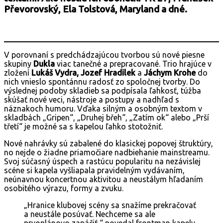
Převorovský, Ela Tolstová, Maryland a dné.
V porovnaní s predchádzajúcou tvorbou sú nové piesne
skupiny
Dukla
viac tanečné a prepracované. Trio hrajúce v
zložení
Lukáš Vydra, Jozef Hradilek
a
Jáchym Krohe
do
nich vnieslo spontánnu radosť zo spoločnej tvorby. Do
výslednej podoby skladieb sa podpísala ľahkosť, túžba
skúšať nové veci, nástroje a postupy a nadhľad s
náznakoch humoru. Vďaka silným a osobným textom v
skladbách „Gripen“, „Druhej břeh“, „Zatím ok“ alebo „Prší
třetí“ je možné sa s kapelou ľahko stotožniť.
Nové nahrávky sú zabalené do klasickej popovej štruktúry,
no nejde o žiadne priamočiare nadbiehanie mainstreamu.
Svoj súčasný úspech a rastúcu popularitu na nezávislej
scéne si kapela vyšliapala pravidelným vydávaním,
neúnavnou koncertnou aktivitou a neustálym hľadaním
osobitého výrazu, formy a zvuku.
„Hranice klubovej scény sa snažíme prekračovať
a neustále posúvať. Nechceme sa ale
prvoplánovo zapáčiť,“ povedal frontman kapely