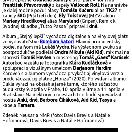
František Převorovský
z kapely
Vellocet Roll
. Na nahrávke
je ďalej možné počuť hlasy
Tomáša Kučeru
alias
TK27
z
kapely
58G
(Prší třetí den),
Ely Tolstovej
(MZV) alebo
Mariany Hradilkovej
alias
Maryland
(Gripen). Remix k
úvodnej skladbe „Tutto Passa“ pripravili
dné
.
Album „Stejný lepší“ vychádza digitálne a na vinylovej platni
vo vydavateľstve
Bumbum Satori
. Hlavný producentský
podiel na ňom má
Lukáš Vydra
. Na výslednom zvuku sa
postprodukčne podieľal
Ondra Mikula
(
Aid Kid
), mix mal na
starosti
Tomáš Havlen
a mastering
Tomáš „Gaex“ Karásek
.
Autorkou vizuálu je fotografka
Klára Kudláčková
v
spolupráci s vizuálnym umelcom
Darjanom Hardim
.
Zároveň s albumom vychádza prvýkrát aj vinylová verzia
predchádzajúcej platne „Honza“ (2020). Po vydaní albumu
Dukla vyrazí na obsiahle jarné turné, ktorého súčasťou
budú krsty 9. apríla v Prahe, 10. apríla v Brne a 11. apríla v
Bratislave. Na niektorých miestach trio budú sprevádzať
hostia
Anki, dné, Barbora Čiháková, Aid Kid, Tasya
a
kapela
Tamara
.
Zdeněk Neusar a NMR (foto: Davis Brevis a Natálie
Hofmanová, Davis Brevis a Natálie Hofmanová)