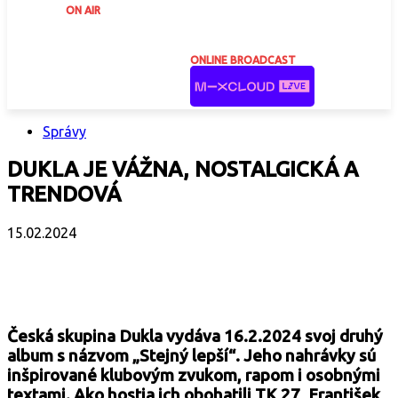
ON AIR
ONLINE BROADCAST
Správy
DUKLA JE VÁŽNA, NOSTALGICKÁ A
TRENDOVÁ
15.02.2024
Facebook
X
Email
Print
Copy 
Česká skupina Dukla vydáva 16.2.2024 svoj druhý
album s názvom „Stejný lepší“. Jeho nahrávky sú
inšpirované klubovým zvukom, rapom i osobnými
textami. Ako hostia ich obohatili TK 27, František