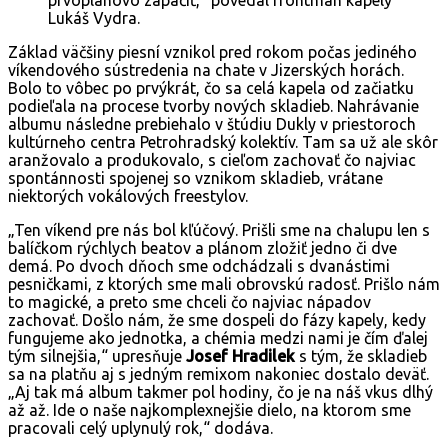
Lukáš Vydra.
Základ väčšiny piesní vznikol pred rokom počas jediného
víkendového sústredenia na chate v Jizerských horách.
Bolo to vôbec po prvýkrát, čo sa celá kapela od začiatku
podieľala na procese tvorby nových skladieb. Nahrávanie
albumu následne prebiehalo v štúdiu Dukly v priestoroch
kultúrneho centra Petrohradský kolektív. Tam sa už ale skôr
aranžovalo a produkovalo, s cieľom zachovať čo najviac
spontánnosti spojenej so vznikom skladieb, vrátane
niektorých vokálových freestylov.
„Ten víkend pre nás bol kľúčový. Prišli sme na chalupu len s
balíčkom rýchlych beatov a plánom zložiť jedno či dve
demá. Po dvoch dňoch sme odchádzali s dvanástimi
pesničkami, z ktorých sme mali obrovskú radosť. Prišlo nám
to magické, a preto sme chceli čo najviac nápadov
zachovať. Došlo nám, že sme dospeli do fázy kapely, kedy
fungujeme ako jednotka, a chémia medzi nami je čím ďalej
tým silnejšia,“ upresňuje
Josef Hradilek
s tým, že skladieb
sa na platňu aj s jedným remixom nakoniec dostalo deväť.
„Aj tak má album takmer pol hodiny, čo je na náš vkus dlhý
až až. Ide o naše najkomplexnejšie dielo, na ktorom sme
pracovali celý uplynulý rok,“ dodáva.