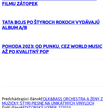
FILMU ZÁTOPEK
TATA BOJS PO ŠTYROCH ROKOCH VYDÁVAJÚ
ALBUM A/B
POHODA 2023: OD PUNKU, CEZ WORLD MUSIC
AŽ PO KVALITNÝ POP
Facebook
X
Email
Print
Copy 
Predchádzajúci článok
FOLK&BASS ORCHESTRA A ŽENY Z
MUZIČKY: ŠTYRI PIESNE NA UNIKÁTNYCH VINYLOCH
Ďalší článok
EDITORSKÝ VÝBER: 7/2024