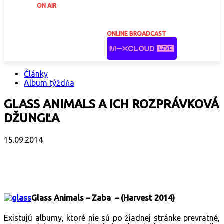
ON AIR
ONLINE BROADCAST
Články
Album týždňa
GLASS ANIMALS A ICH ROZPRÁVKOVÁ
DŽUNGĽA
15.09.2014
Facebook
X
Email
Print
Copy 
Glass Animals – Zaba – (Harvest 2014)
Existujú albumy, ktoré nie sú po žiadnej stránke prevratné,