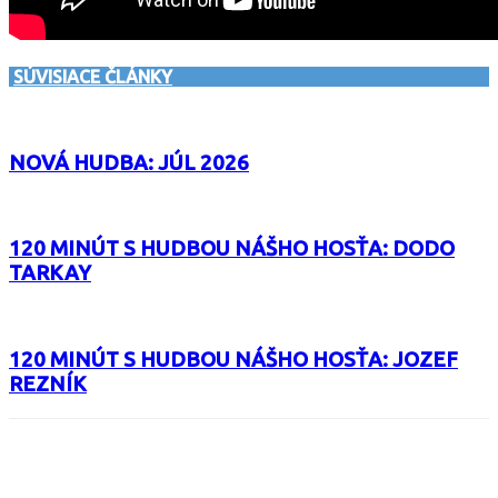
SÚVISIACE ČLÁNKY
NOVÁ HUDBA: JÚL 2026
120 MINÚT S HUDBOU NÁŠHO HOSŤA: DODO
TARKAY
120 MINÚT S HUDBOU NÁŠHO HOSŤA: JOZEF
REZNÍK
Facebook
X
Email
Print
Copy 