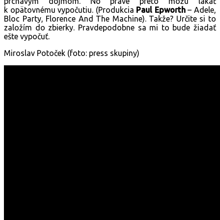
prchavým dojmom. No práve preto môžu lákať
k opätovnému vypočutiu. (Produkcia
Paul Epworth
– Adele,
Bloc Party, Florence And The Machine). Takže? Určite si to
založím do zbierky. Pravdepodobne sa mi to bude žiadať
ešte vypočuť.
Miroslav Potoček (foto: press skupiny)