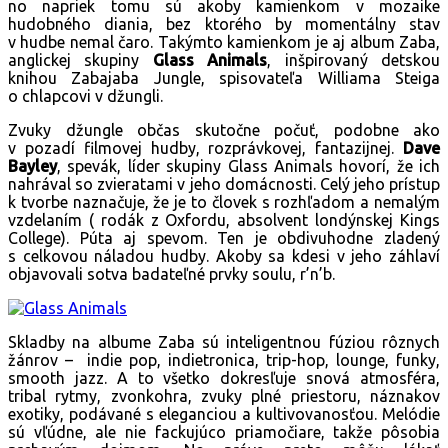
no napriek tomu sú akoby kamienkom v mozaike
hudobného diania, bez ktorého by momentálny stav
v hudbe nemal čaro. Takýmto kamienkom je aj album Zaba,
anglickej skupiny
Glass Animals
, inšpirovaný detskou
knihou Zabajaba Jungle, spisovateľa Williama Steiga
o chlapcovi v džungli.
Zvuky džungle občas skutočne počuť, podobne ako
v pozadí filmovej hudby, rozprávkovej, fantazijnej.
Dave
Bayley
, spevák, líder skupiny Glass Animals hovorí, že ich
nahrával so zvieratami v jeho domácnosti. Celý jeho prístup
k tvorbe naznačuje, že je to človek s rozhľadom a nemalým
vzdelaním ( rodák z Oxfordu, absolvent londýnskej Kings
College). Púta aj spevom. Ten je obdivuhodne zladený
s celkovou náladou hudby. Akoby sa kdesi v jeho záhlaví
objavovali sotva badateľné prvky soulu, r’n’b.
Skladby na albume Zaba sú inteligentnou fúziou rôznych
žánrov – indie pop, indietronica, trip-hop, lounge, funky,
smooth jazz. A to všetko dokresľuje snová atmosféra,
tribal rytmy, zvonkohra, zvuky plné priestoru, náznakov
exotiky, podávané s eleganciou a kultivovanosťou. Melódie
sú vľúdne, ale nie fackujúco priamočiare, takže pôsobia