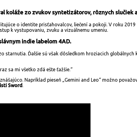
ral koláže zo zvukov syntetizátorov, rôznych slučiek
júce o identite prisťahovalcov, liečení a pokoji. V roku 2019
rístup k vystupovaniu, zvuku a vizuálnemu umeniu.
slávnym indie labelom 4AD.
 starnutia. Ďalšie sú však dôsledkom hroziacich globálnych ka
raz sa mi všetko zdá ešte ťažšie.“
ášajúco. Napríklad pieseň „Gemini and Leo“ možno považovať z
isti Sword
.