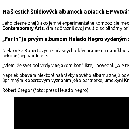
Na šiestich štúdiových albumoch a piatich EP vytvá
Jeho piesne znejú ako jemné experimentálne kompozície meditu
Contemporary Arts
, čím zdôraznil svoj multidisciplinárny p
„Far In“ je prvým albumom Helado Negro vydaným 
Niektoré z Robertových súčasných obáv pramenia napríklad zo
nekonečnej pandémie.
„Viem, že svet bol vždy v nejakom konflikte,“ povedal. „Ale te
Napriek obavám niektoré nahrávky nového albumu znejú povzn
úprimným Robertovým vyznaním jeho partnerke, umelkyni
Kr
Róbert Gregor (foto: press Helado Negro)