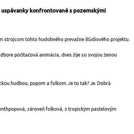
 uspávanky konfrontované s pozemskými
ným strojcom tohto hudobného prevažne štúdiového projektu.
dbore počítačová animácia, dnes žije so svojou ženou
onickou hudbou, popom a folkom. Je to tak? Je. Dobrá
 synthpopová, zároveň folková, s tropickým pastelovým