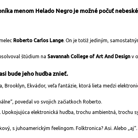
níka menom Helado Negro je možné počuť nebeské
umelec
Roberto Carlos Lange
. On je totiž jediným, samostat
absolvoval štúdium na
Savannah College of Art And Design
v o
 asi bude jeho hudba znieť.
da, Brooklyn, Ekvádor, veľa fantázie, ktorá lieta medzi elektr
uálne“, povedal vo svojich začiatkoch Roberto.
vé. Upokojujúca elektronická hudba, trochu ambientná, trochu
lkový, s juhoamerickým feelingom. Folktronica? Asi. Alebo „aj“.