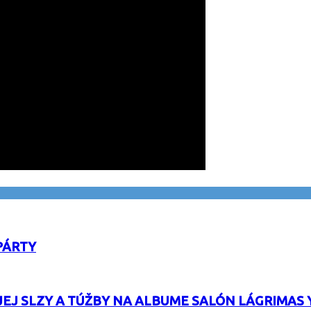
PÁRTY
EJ SLZY A TÚŽBY NA ALBUME SALÓN LÁGRIMAS 