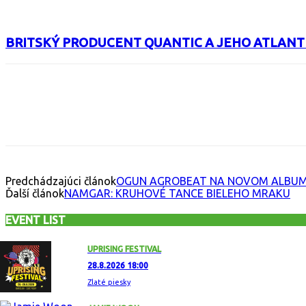
BRITSKÝ PRODUCENT QUANTIC A JEHO ATLANTI
Facebook
X
Email
Print
Copy 
Predchádzajúci článok
OGUN AGROBEAT NA NOVOM ALBUM
Ďalší článok
NAMGAR: KRUHOVÉ TANCE BIELEHO MRAKU
EVENT LIST
UPRISING FESTIVAL
28.8.2026 18:00
Zlaté piesky