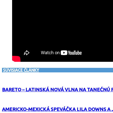
SÚVISIACE ČLÁNKY
BARETO – LATINSKÁ NOVÁ VLNA NA TANEĆNÚ 
AMERICKO-MEXICKÁ SPEVÁČKA LILA DOWNS A J