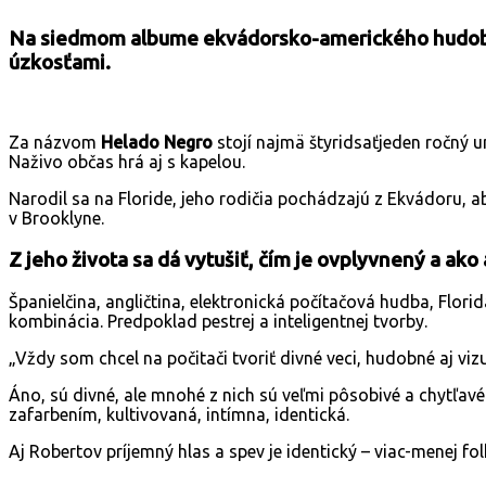
Na siedmom albume ekvádorsko-amerického hudob
úzkosťami.
Za názvom
Helado Negro
stojí najmä štyridsaťjeden ročný 
Naživo občas hrá aj s kapelou.
Narodil sa na Floride, jeho rodičia pochádzajú z Ekvádoru, 
v Brooklyne.
Z jeho života sa dá vytušiť, čím je ovplyvnený a ako
Španielčina, angličtina, elektronická počítačová hudba, Flori
kombinácia. Predpoklad pestrej a inteligentnej tvorby.
„Vždy som chcel na počitači tvoriť divné veci, hudobné aj viz
Áno, sú divné, ale mnohé z nich sú veľmi pôsobivé a chytľa
zafarbením, kultivovaná, intímna, identická.
Aj Robertov príjemný hlas a spev je identický – viac-menej fo