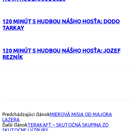
120 MINÚT S HUDBOU NÁŠHO HOSŤA: DODO
TARKAY
120 MINÚT S HUDBOU NÁŠHO HOSŤA: JOZEF
REZNÍK
Facebook
X
Email
Print
Copy 
Predchádzajúci článok
MIEROVÁ MISIA OD MAJORA
LAZERA
Ďalší článok
TERAKAFT – SKUTOČNÁ SKUPINA ZO
SKUTOĆNEJ VZBURY