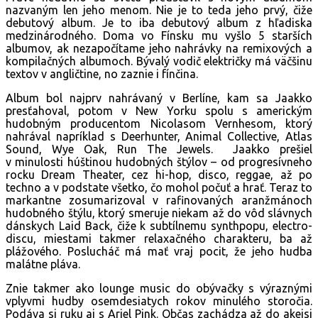
nazvaným len jeho menom. Nie je to teda jeho prvý, čiže
debutový album. Je to iba debutový album z hľadiska
medzinárodného. Doma vo Fínsku mu vyšlo 5 starších
albumov, ak nezapočítame jeho nahrávky na remixových a
kompilačných albumoch. Bývalý vodič električky má väčšinu
textov v angličtine, no zaznie i fínčina.
Album bol najprv nahrávaný v Berlíne, kam sa Jaakko
presťahoval, potom v New Yorku spolu s americkým
hudobným producentom Nicolasom Vernhesom, ktorý
nahrával napríklad s Deerhunter, Animal Collective, Atlas
Sound, Wye Oak, Run The Jewels. Jaakko prešiel
v minulosti húštinou hudobných štýlov – od progresívneho
rocku Dream Theater, cez hi-hop, disco, reggae, až po
techno a v podstate všetko, čo mohol počuť a hrať. Teraz to
markantne zosumarizoval v rafinovaných aranžmánoch
hudobného štýlu, ktorý smeruje niekam až do vôd slávnych
dánskych Laid Back, čiže k subtílnemu synthpopu, electro-
discu, miestami takmer relaxačného charakteru, ba až
plážového. Poslucháč má mať vraj pocit, že jeho hudba
malátne pláva.
Znie takmer ako lounge music do obývačky s výraznými
vplyvmi hudby osemdesiatych rokov minulého storočia.
Podáva si ruku aj s Ariel Pink. Občas zachádza až do akejsi