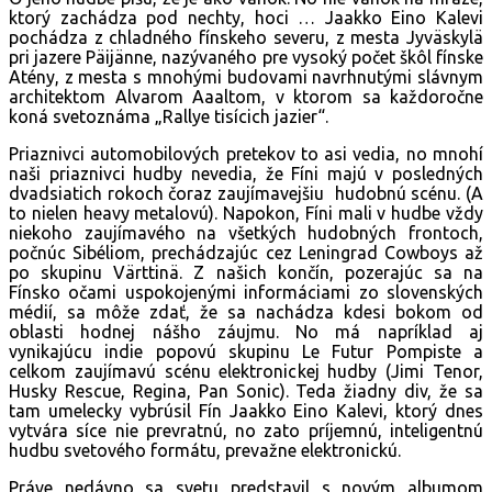
ktorý zachádza pod nechty, hoci … Jaakko Eino Kalevi
pochádza z chladného fínskeho severu, z mesta Jyväskylä
pri jazere Päijänne, nazývaného pre vysoký počet škôl fínske
Atény, z mesta s mnohými budovami navrhnutými slávnym
architektom Alvarom Aaaltom, v ktorom sa každoročne
koná svetoznáma „Rallye tisícich jazier“.
Priaznivci automobilových pretekov to asi vedia, no mnohí
naši priaznivci hudby nevedia, že Fíni majú v posledných
dvadsiatich rokoch čoraz zaujímavejšiu hudobnú scénu. (A
to nielen heavy metalovú). Napokon, Fíni mali v hudbe vždy
niekoho zaujímavého na všetkých hudobných frontoch,
počnúc Sibéliom, prechádzajúc cez Leningrad Cowboys až
po skupinu Värttinä. Z našich končín, pozerajúc sa na
Fínsko očami uspokojenými informáciami zo slovenských
médií, sa môže zdať, že sa nachádza kdesi bokom od
oblasti hodnej nášho záujmu. No má napríklad aj
vynikajúcu indie popovú skupinu Le Futur Pompiste a
celkom zaujímavú scénu elektronickej hudby (Jimi Tenor,
Husky Rescue, Regina, Pan Sonic). Teda žiadny div, že sa
tam umelecky vybrúsil Fín Jaakko Eino Kalevi, ktorý dnes
vytvára síce nie prevratnú, no zato príjemnú, inteligentnú
hudbu svetového formátu, prevažne elektronickú.
Práve nedávno sa svetu predstavil s novým albumom