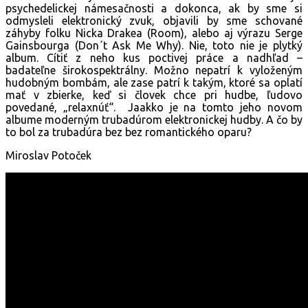
psychedelickej námesačnosti a dokonca, ak by sme si
odmysleli elektronický zvuk, objavili by sme schované
záhyby folku Nicka Drakea (Room), alebo aj výrazu Serge
Gainsbourga (Don´t Ask Me Why). Nie, toto nie je plytký
album. Cítiť z neho kus poctivej práce a nadhľad –
badateľne širokospektrálny. Možno nepatrí k vyloženým
hudobným bombám, ale zase patrí k takým, ktoré sa oplatí
mať v zbierke, keď si človek chce pri hudbe, ľudovo
povedané, „relaxnúť“. Jaakko je na tomto jeho novom
albume moderným trubadúrom elektronickej hudby. A čo by
to bol za trubadúra bez bez romantického oparu?
Miroslav Potoček