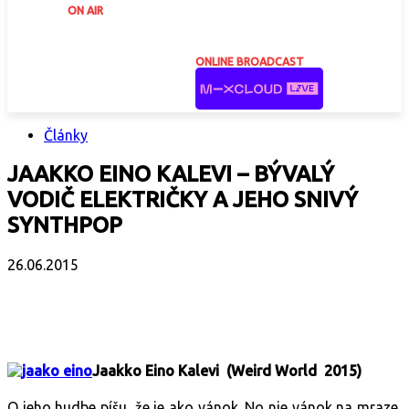
ON AIR
ONLINE BROADCAST
Články
JAAKKO EINO KALEVI – BÝVALÝ
VODIČ ELEKTRIČKY A JEHO SNIVÝ
SYNTHPOP
26.06.2015
Facebook
X
Email
Print
Copy 
Jaakko Eino Kalevi (Weird World 2015)
O jeho hudbe píšu, že je ako vánok. No nie vánok na mraze,