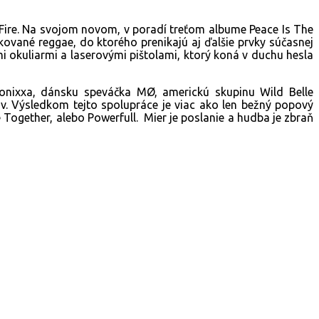
 Fire. Na svojom novom, v poradí treťom albume Peace Is The
ikované reggae, do ktorého prenikajú aj ďalšie prvky súčasnej
 okuliarmi a laserovými pištolami, ktorý koná v duchu hesla
onixxa, dánsku speváčka MØ, americkú skupinu Wild Belle
ov. Výsledkom tejto spolupráce je viac ako len bežný popový
 Together, alebo Powerfull. Mier je poslanie a hudba je zbraň