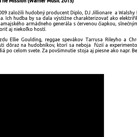
 The Mission (Warner Music 2015)
2009 založili hudobný producent Diplo, DJ Jillionare a Walshy
a. Ich hudba by sa dala výstižne charakterizovať ako elektrif
, jamajského armádneho generála s červenou čiapkou, slnečnými
riť aj niekoľko hostí.
u Ellie Goulding, reggae spevákov Tarrusa Rileyho a Chr
isti dôraz na hudobníkov, ktorí sa neboja fúzií a experiment
diá po celom svete. Za povšimnutie stoja aj piesne ako napr. Be