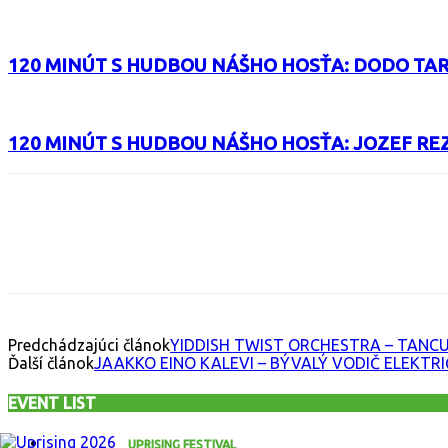
120 MINÚT S HUDBOU NÁŠHO HOSŤA: DODO TA
120 MINÚT S HUDBOU NÁŠHO HOSŤA: JOZEF RE
Facebook
X
Email
Print
Copy 
Predchádzajúci článok
YIDDISH TWIST ORCHESTRA – TANCU
Ďalší článok
JAAKKO EINO KALEVI – BÝVALÝ VODIČ ELEKTR
EVENT LIST
UPRISING FESTIVAL