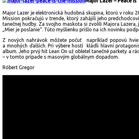
Major Lazer – Peace Is
Major Lazer je elektronická hudobná skupina, ktorú v roku 
Mission pokračujú v trende, ktorý zahájili jeho predchodcovi
tanečnej hudby. Za svojho maskota si zvolili Majora Lazera
„Mier je poslanie“. Túto myšlienku prišlo na ich novinku podpo
Z nových nahrávok môžete počuť napríklad popovú hviezd
a mnohých ďalších. Pri výbere hostí kládli hlavní protagon
album. Jeho prvý hit Lean On už obletel tanečné parkety a rá
– v tomto prípade s masovým globálnym dopadom.
Róbert Gregor