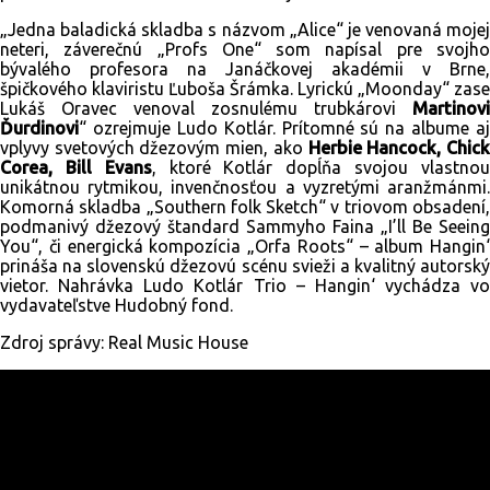
„Jedna baladická skladba s názvom „Alice“ je venovaná mojej
neteri, záverečnú „Profs One“ som napísal pre svojho
bývalého profesora na Janáčkovej akadémii v Brne,
špičkového klaviristu Ľuboša Šrámka. Lyrickú „Moonday“ zase
Lukáš Oravec venoval zosnulému trubkárovi
Martinovi
Ďurdinovi
“ ozrejmuje Ludo Kotlár. Prítomné sú na albume aj
vplyvy svetových džezovým mien, ako
Herbie Hancock, Chic
Corea, Bill Evans
, ktoré Kotlár dopĺňa svojou vlastno
unikátnou rytmikou, invenčnosťou a vyzretými aranžmánmi.
Komorná skladba „Southern folk Sketch“ v triovom obsadení,
podmanivý džezový štandard Sammyho Faina „I’ll Be Seeing
You“, či energická kompozícia „Orfa Roots“ – album Hangin‘
prináša na slovenskú džezovú scénu svieži a kvalitný autorský
vietor. Nahrávka Ludo Kotlár Trio – Hangin‘ vychádza vo
vydavateľstve Hudobný fond.
Zdroj správy: Real Music House