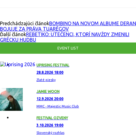
Predchádzajúci článok
BOMBINO NA NOVOM ALBUME DERAN
BOJUJE ZA PRÁVA TUARÉGOV
Ďalší článok
REBETIKO: UTEČENCI, KTORÍ NAVŽDY ZMENILI
GRÉCKU HUDBU
EVENT LIST
UPRISING FESTIVAL
28.8.2026 18:00
Zlaté piesky
JAMIE WOON
12.9.2026 20:00
MMC - Majestic Music Club
FESTIVAL OZVENY
3.10.2026 19:00
Slovenský rozhlas