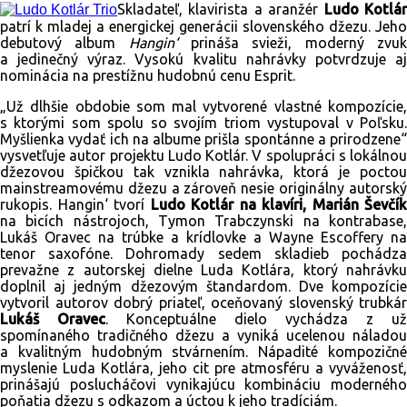
Skladateľ, klavirista a aranžér
Ludo Kotlá
patrí k mladej a energickej generácii slovenského džezu. Jeho
debutový album
Hangin‘
prináša svieži, moderný zvu
a jedinečný výraz. Vysokú kvalitu nahrávky potvrdzuje aj
nominácia na prestížnu hudobnú cenu Esprit.
„Už dlhšie obdobie som mal vytvorené vlastné kompozície,
s ktorými som spolu so svojím triom vystupoval v Poľsku.
Myšlienka vydať ich na albume prišla spontánne a prirodzene“
vysvetľuje autor projektu Ludo Kotlár. V spolupráci s lokálnou
džezovou špičkou tak vznikla nahrávka, ktorá je poctou
mainstreamovému džezu a zároveň nesie originálny autorský
rukopis. Hangin‘ tvorí
Ludo Kotlár na klavíri, Marián Ševčík
na bicích nástrojoch, Tymon Trabczynski na kontrabase,
Lukáš Oravec na trúbke a krídlovke a Wayne Escoffery na
tenor saxofóne. Dohromady sedem skladieb pochádza
prevažne z autorskej dielne Luda Kotlára, ktorý nahrávku
doplnil aj jedným džezovým štandardom. Dve kompozície
vytvoril autorov dobrý priateľ, oceňovaný slovenský trubkár
Lukáš Oravec
. Konceptuálne dielo vychádza z už
spomínaného tradičného džezu a vyniká ucelenou náladou
a kvalitným hudobným stvárnením. Nápadité kompozičné
myslenie Luda Kotlára, jeho cit pre atmosféru a vyváženosť,
prinášajú poslucháčovi vynikajúcu kombináciu moderného
poňatia džezu s odkazom a úctou k jeho tradíciám.